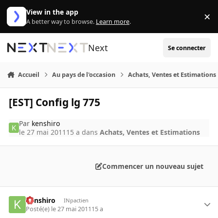
Aller au contenu
View in the app
×
Di
A better way to browse.
Learn more
.
Next
Se connecter
Accueil
Au pays de l'occasion
Achats, Ventes et Estimations
[EST] Config lg 775
Par
kenshiro
le 27 mai 2011
15 a
dans
Achats, Ventes et Estimations
Commencer un nouveau sujet
kenshiro
INpactien
Posté(e)
le 27 mai 2011
15 a