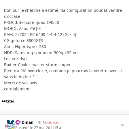
bonjour je cherche a estimé ma configuration pour la vendre
d'occase
PROC:Intel core quad Q9550
MOBO: Asus P5Q-E
RAM: 2x2024 PC 6400 4-4-4-12 (Gskill)
CG:geforce 8800GTS
Alim: Hiper type r 580
HDD: Samsung spinpoint 500go 32mo
Lecteur dvd
Boitier:Cooler master storm sniper
Rien n'a été overcloker, combien je pourrais la vendre avec et
sans le boitier ?
Merci de vos avis
cordialement
Citer
RinDman
Modérateur
Posté(e)
le 27 mai 2011
15 a