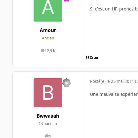
Si c'est un HP, prenez
Amour
Ancien
12,9 k
messages
Citer
Posté(e)
le 25 mai 2011
1
Une mauvaise expérien
Bwwaaah
INpactien
9
messages