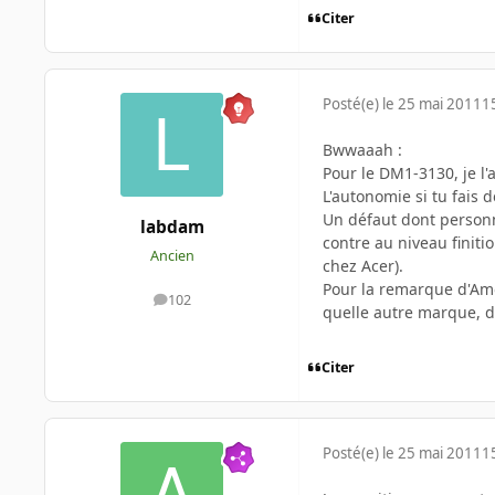
Citer
Posté(e)
le 25 mai 2011
1
Bwwaaah :
Pour le DM1-3130, je l'
L'autonomie si tu fais d
Un défaut dont personne
labdam
contre au niveau finiti
Ancien
chez Acer).
Pour la remarque d'Amou
102
messages
quelle autre marque, d
Citer
Posté(e)
le 25 mai 2011
1