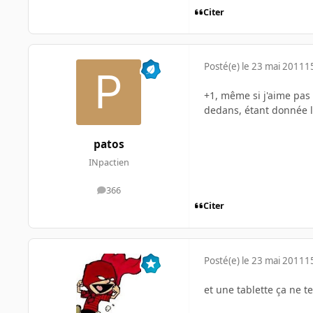
Citer
Posté(e)
le 23 mai 2011
1
+1, même si j'aime pas 
dedans, étant donnée l
patos
INpactien
366
messages
Citer
Posté(e)
le 23 mai 2011
1
et une tablette ça ne te