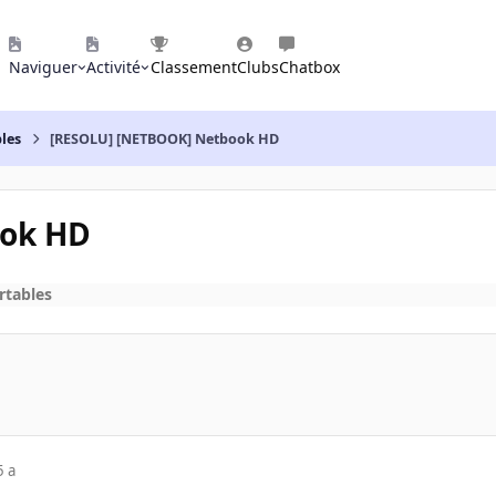
Naviguer
Activité
Classement
Clubs
Chatbox
les
[RESOLU] [NETBOOK] Netbook HD
ook HD
rtables
5 a