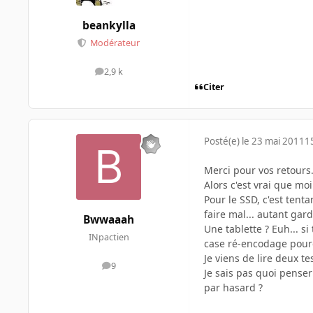
beankylla
Modérateur
2,9 k
messages
Citer
Posté(e)
le 23 mai 2011
1
Merci pour vos retours
Alors c'est vrai que moi
Pour le SSD, c'est ten
faire mal... autant gard
Bwwaaah
Une tablette ? Euh... s
INpactien
case ré-encodage pour
Je viens de lire deux te
9
messages
Je sais pas quoi penser
par hasard ?