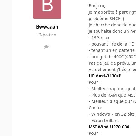
Bonjour,
Je m'apprête à partir (
problème SNCF :)
Je cherche donc de quo
Bwwaaah
Je souhaite donc un ne
INpactien
- 13'3 max
- pouvant lire de la H
9
messages
- tenant 3h en batteri
- budget de 400€ (450€ 
Pas de jeu de prévu, u
Actuellement j'hésite 
HP dm1-3130sf
Pour :
- Meilleur rapport quali
- Plus de RAM que MSI
- Meilleur disque dur 
Contre :
- Windows 7 en 32 bits 
- Ecran brillant
MSI Wind U270-030
Pour :