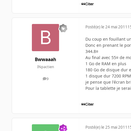
Citer
Posté(e)
le 24 mai 2011
1
Du coup en fouillant u
Donc en prenant le port
344.8¤
Au final avec 55¤ de mo
Bwwaaah
1 Go de RAM en plus
INpactien
180 Go de disque dur 
1 disque dur 7200 RPM
9
messages
je pense que l'écran bri
Pour la tablette je ser
Citer
Posté(e)
le 25 mai 2011
1