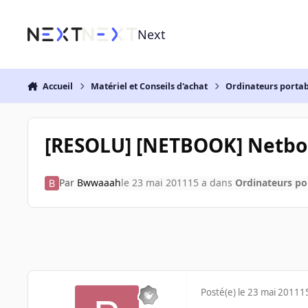
Aller au contenu
Next
Accueil
Matériel et Conseils d'achat
Ordinateurs portab
[RESOLU] [NETBOOK] Netb
Par
Bwwaaah
le 23 mai 2011
15 a
dans
Ordinateurs po
Posté(e)
le 23 mai 2011
1