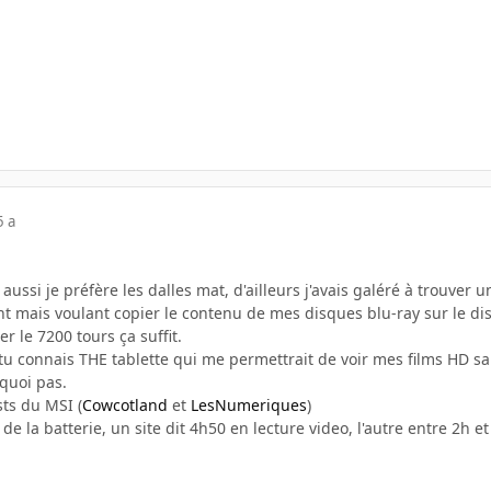
5 a
.
 aussi je préfère les dalles mat, d'ailleurs j'avais galéré à trouver
tant mais voulant copier le contenu de mes disques blu-ray sur le 
er le 7200 tours ça suffit.
i tu connais THE tablette qui me permettrait de voir mes films HD sa
quoi pas.
sts du MSI (
Cowcotland
et
LesNumeriques
)
 de la batterie, un site dit 4h50 en lecture video, l'autre entre 2h 