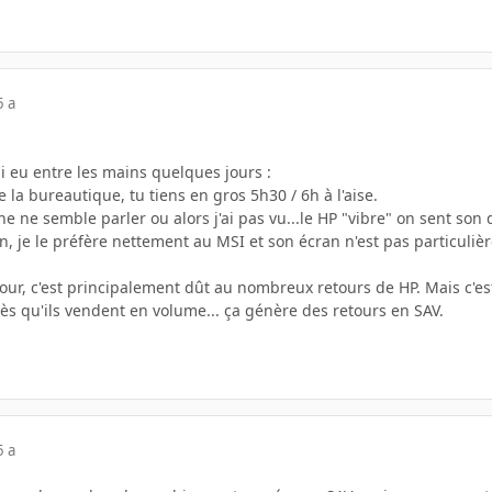
5 a
ai eu entre les mains quelques jours :
e la bureautique, tu tiens en gros 5h30 / 6h à l'aise.
 ne semble parler ou alors j'ai pas vu...le HP "vibre" on sent son d
on, je le préfère nettement au MSI et son écran n'est pas particuliè
r, c'est principalement dût au nombreux retours de HP. Mais c'est 
ès qu'ils vendent en volume... ça génère des retours en SAV.
5 a