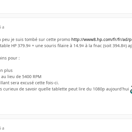
5 a
n peu je suis tombé sur cette promo
http://www8.hp.com/fr/fr/ad/
able HP 379.9¤ + une souris filaire à 14.9¤ à la fnac (soit 394.8¤)
ins pour :
en plus
 au lieu de 5400 RPM
llant sera excusé cette fois-ci.
ais curieux de savoir quelle tablette peut lire du 1080p aujourd'hui
5 a