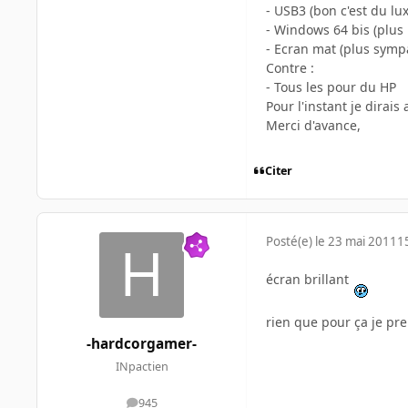
- USB3 (bon c'est du lux
- Windows 64 bis (plus 
- Ecran mat (plus sympa
Contre :
- Tous les pour du HP
Pour l'instant je dirais
Merci d'avance,
Citer
Posté(e)
le 23 mai 2011
1
écran brillant
rien que pour ça je pre
-hardcorgamer-
INpactien
945
messages