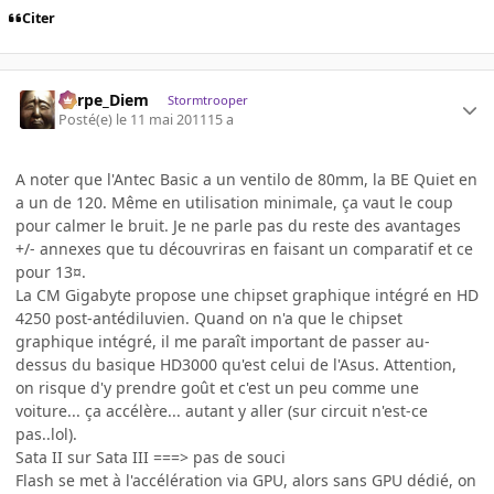
Citer
Carpe_Diem
Stormtrooper
Posté(e)
le 11 mai 2011
15 a
A noter que l'Antec Basic a un ventilo de 80mm, la BE Quiet en
a un de 120. Même en utilisation minimale, ça vaut le coup
pour calmer le bruit. Je ne parle pas du reste des avantages
+/- annexes que tu découvriras en faisant un comparatif et ce
pour 13¤.
La CM Gigabyte propose une chipset graphique intégré en HD
4250 post-antédiluvien. Quand on n'a que le chipset
graphique intégré, il me paraît important de passer au-
dessus du basique HD3000 qu'est celui de l'Asus. Attention,
on risque d'y prendre goût et c'est un peu comme une
voiture... ça accélère... autant y aller (sur circuit n'est-ce
pas..lol).
Sata II sur Sata III ===> pas de souci
Flash se met à l'accélération via GPU, alors sans GPU dédié, on