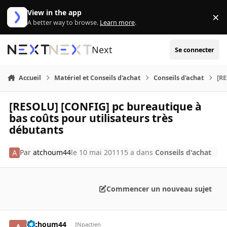
Aller au contenu
View in the app
×
Di
A better way to browse.
Learn more
.
Next
Se connecter
Accueil
Matériel et Conseils d'achat
Conseils d'achat
[RE
[RESOLU] [CONFIG] pc bureautique à
bas coûts pour utilisateurs très
débutants
Par
atchoum44
le 10 mai 2011
15 a
dans
Conseils d'achat
Commencer un nouveau sujet
atchoum44
INpactien