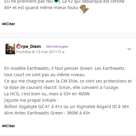
EU ne prennent pas feu
). La V2 qui débarque est certifié
80+ et est quand même mieux foutu
Citer
Carpe_Diem
Stormtrooper
Posté(e)
le 13 mai 2011
15 a
En modèle Earthwatts, il faut penser Green. Les Earthwatts
tout court ne sont pas au même niveau.
Ce qui me chagrine avec la CM Elite, ce sont ses protections et
la dose de courant réactif. Sinon, elle convient à l'usage.
La HCG, c'est bien vu, mais à 53¤ en 400W.
J'ajuste ma propal initiale :
Boîtier Gigabyte GZ-X1 à 41¤ ou un Xigmatek Asgard III à 36¤
Alim Antec Earthwatts Green - 380W à 43¤
Citer