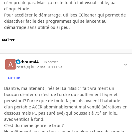
n'en profite pas. Mais ça reste tout à fait visualisable, pas
d’inquiétude.
Pour accélérer le démarrage, utilises CCleaner qui permet de
désactiver facile des programmes qui se lancent au
démarrage sans utilité ou si peu.
Citer
atchoum44
INpactien
Posté(e)
le 12 mai 2011
15 a
AUTEUR
Diantre, maintenant j'hésite! La "Basic" fait vraiment un
boucan d'enfer ou c'est de l'ordre du soufflement léger et
persistant? Parce que de toute façon, ils avaient l'habitude
d'un portable ACER abominablement mal ventilé (aérations en
dessous mais PC pas surélevé) qui poussait à 75° en idle...
avec ventilos à fond.
C'est du même genre le bruit?
Honnêtement, je cherche vraiment quelque chose de simple,