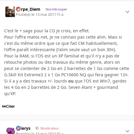
Carpe_Diem
Stormtrooper
Posté(e)
le 13 mai 2011
15 a
C'est le + sage pour la CG je crois, en effet.
Pour l'offre matos net, je ne connais pas cette alim. Mais si
c'est du même ordre que ce que fait CM habituellement,
l'offre paraît intéressante (l'alim seule vaut un bon 30¤).
Pour la RAM, si l'OS est un XP familial et qu'il n'y a pas de
retouche photos ou des travaux du même genre, alors on
peut se contenter de 2 Go en 2 barrettes de 1 Go comme cette
G.Skill Kit Extreme3 2 x 1 Go PC10600 NQ qui fera gagner 12¤.
Si il a y a des travaux +/- lourds
ou
que l'OS est Win7, gardes
les 4 Go en 2 barrettes de 2 Go. Seven étant + gourmand
qu'XP.
Citer
Ellierys
Modérateur
Posté(e)
le 13 mai 2011
15 a