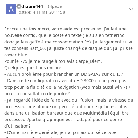
atchoum444
INpactien
Posté(e)
le 11 mai 2011
15 a
Encore une fois merci, votre aide est précieuse! J'ai fait une
nouvelle config, que je poste en texte (je suis en tethering
donc je fais gaffe à ma consommation ^^). J'ai largement suivi
tes conseils Batt_60, j'ai juste changé de disque dur, j'ai pris le
caviar blue.
Pour le 775 je me range à ton avis Carpe_Diem.
Quelques questions encore:
- Aucun problème pour brancher un DD SATA3 sur du II ?
- Dans cette configuration avec du HD 3000 on ne perd pas
trop pour la fluidité de la navigation (web mais aussi win 7) +
pour la consultation de photos?
- J'ai regardé l'idée de faire avec du "fusion" mais la vitesse du
processeur me bloque un peu... étant donné qu'on est plus
dans une utilisation bureautique que Multimédia l'équilibre
processeur/partie graphique est-il adapté pour ce genre
d'utilisation?
- D'une manière générale, je n'ai jamais utilisé ce type