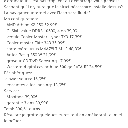
d'ordinateur. C'est pas trop lent au démarrage vous pensez?
Sachant qu'il n'y aura que le strict nécessaire installé dessus?
La navigation internet avec Flash sera fluide?
Ma configuration:
- AMD Athlon X2 250 52,99€
- G. Skill value DDR3 10600, 4 go 39,99
- ventilo Cooler Master Hyper TX3 17,39€
- Cooler master Elite 343 35,99€
- carte mère: Asus M4A78LT-M LE 48,89€
- Antec Basiq 350 W 31,99€
- graveur CD/DVD Samsung 17,99€
- Western digital caviar blue 500 go SATA III 34,59€
Périphériques:
-clavier souris: 16,95€
- enceintes altec lansing: 13,95€
Service:
- Montage 39,90€
- garantie 3 ans 39,99€
Total: 390,61 euros.
Résultat: je gratte quelques euros tout en améliorant l'alim et
le boîtier.