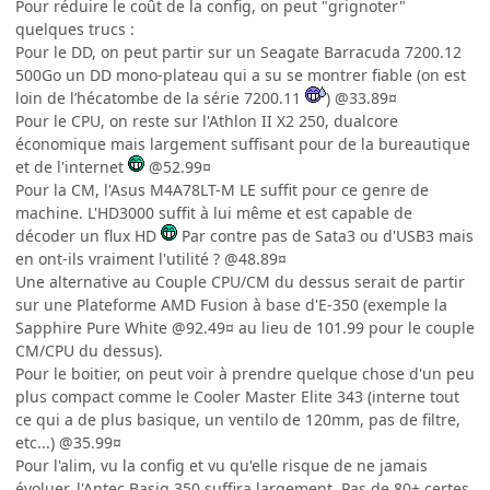
Pour réduire le coût de la config, on peut "grignoter"
quelques trucs :
Pour le DD, on peut partir sur un Seagate Barracuda 7200.12
500Go un DD mono-plateau qui a su se montrer fiable (on est
loin de l’hécatombe de la série 7200.11
) @33.89¤
Pour le CPU, on reste sur l'Athlon II X2 250, dualcore
économique mais largement suffisant pour de la bureautique
et de l'internet
@52.99¤
Pour la CM, l'Asus M4A78LT-M LE suffit pour ce genre de
machine. L'HD3000 suffit à lui même et est capable de
décoder un flux HD
Par contre pas de Sata3 ou d'USB3 mais
en ont-ils vraiment l'utilité ? @48.89¤
Une alternative au Couple CPU/CM du dessus serait de partir
sur une Plateforme AMD Fusion à base d'E-350 (exemple la
Sapphire Pure White @92.49¤ au lieu de 101.99 pour le couple
CM/CPU du dessus).
Pour le boitier, on peut voir à prendre quelque chose d'un peu
plus compact comme le Cooler Master Elite 343 (interne tout
ce qui a de plus basique, un ventilo de 120mm, pas de filtre,
etc...) @35.99¤
Pour l'alim, vu la config et vu qu'elle risque de ne jamais
évoluer, l'Antec Basiq 350 suffira largement. Pas de 80+ certes