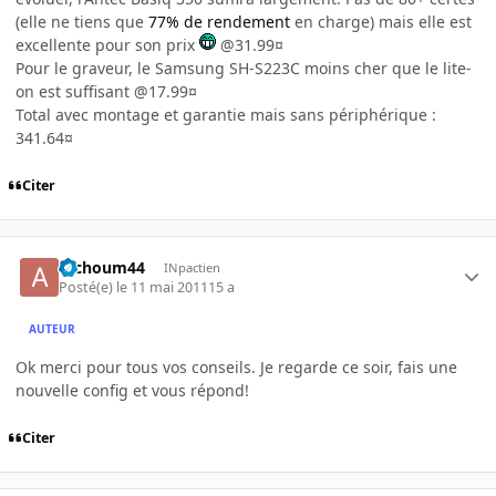
(elle ne tiens que
77% de rendement
en charge) mais elle est
excellente pour son prix
@31.99¤
Pour le graveur, le Samsung SH-S223C moins cher que le lite-
on est suffisant @17.99¤
Total avec montage et garantie mais sans périphérique :
341.64¤
Citer
atchoum44
INpactien
Posté(e)
le 11 mai 2011
15 a
AUTEUR
Ok merci pour tous vos conseils. Je regarde ce soir, fais une
nouvelle config et vous répond!
Citer