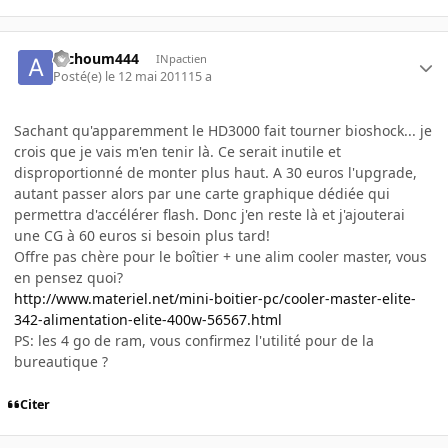
atchoum444
INpactien
Posté(e)
le 12 mai 2011
15 a
Sachant qu'apparemment le HD3000 fait tourner bioshock... je
crois que je vais m'en tenir là. Ce serait inutile et
disproportionné de monter plus haut. A 30 euros l'upgrade,
autant passer alors par une carte graphique dédiée qui
permettra d'accélérer flash. Donc j'en reste là et j'ajouterai
une CG à 60 euros si besoin plus tard!
Offre pas chère pour le boîtier + une alim cooler master, vous
en pensez quoi?
http://www.materiel.net/mini-boitier-pc/cooler-master-elite-
342-alimentation-elite-400w-56567.html
PS: les 4 go de ram, vous confirmez l'utilité pour de la
bureautique ?
Citer