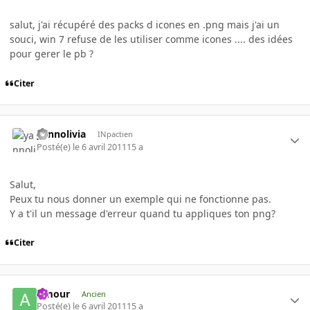
salut, j'ai récupéré des packs d icones en .png mais j'ai un
souci, win 7 refuse de les utiliser comme icones .... des idées
pour gerer le pb ?
Citer
yannolivia
INpactien
Posté(e)
le 6 avril 2011
15 a
Salut,
Peux tu nous donner un exemple qui ne fonctionne pas.
Y a t'il un message d'erreur quand tu appliques ton png?
Citer
Amour
Ancien
Posté(e)
le 6 avril 2011
15 a