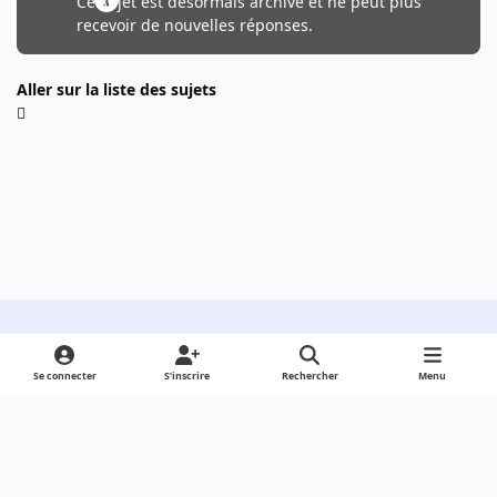
Ce sujet est désormais archivé et ne peut plus
recevoir de nouvelles réponses.
Aller sur la liste des sujets
Light Mode
Dark Mode
System Preference
Se connecter
S’inscrire
Rechercher
Menu
Langue
Cookies
Powered by
Invision Community