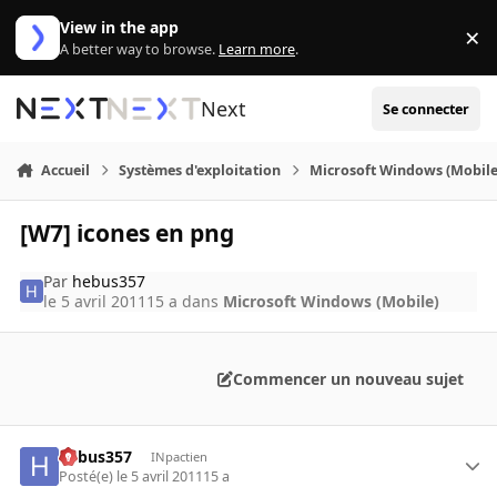
Aller au contenu
View in the app
×
Di
A better way to browse.
Learn more
.
Next
Se connecter
Accueil
Systèmes d'exploitation
Microsoft Windows (Mobile
[W7] icones en png
Par
hebus357
le 5 avril 2011
15 a
dans
Microsoft Windows (Mobile)
Commencer un nouveau sujet
hebus357
INpactien
Posté(e)
le 5 avril 2011
15 a