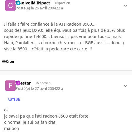
cmoivoilà INpact
INpactien
Posté(e)
le 26 avril 2004
22 a
Il fallait faire confiance à la ATI Radeon 8500...
sous des jeux DX9.0, elle équivaut parfois à plus de 35% plus
rapide qu'une Ti4600... biensûr c pas vrai pour tous... mais
Halo, Painkiller... sa tourne chez moi... et BGE aussi.... donc :)
vive la 8500... c'était la perle rare cte carte !!!
Citer
firestar
INpactien
Posté(e)
le 27 avril 2004
22 a
AUTEUR
ok
je savai pa que l'ati radeon 8500 etait forte
c normal je sui pa fan d'ati
maibon