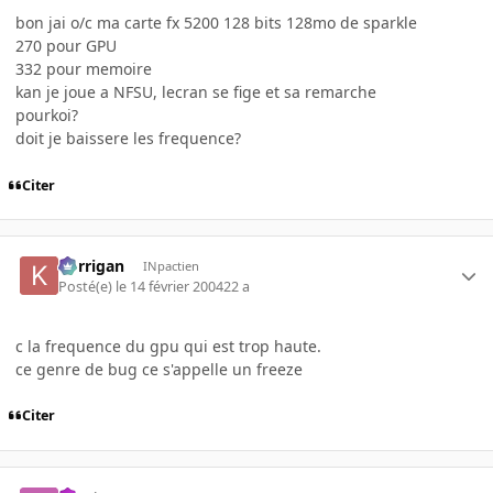
bon jai o/c ma carte fx 5200 128 bits 128mo de sparkle
270 pour GPU
332 pour memoire
kan je joue a NFSU, lecran se fige et sa remarche
pourkoi?
doit je baissere les frequence?
Citer
korrigan
INpactien
Posté(e)
le 14 février 2004
22 a
c la frequence du gpu qui est trop haute.
ce genre de bug ce s'appelle un freeze
Citer