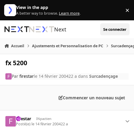
Aller au contenu
View in the app
×
Di
A better way to browse.
Learn more
.
Next
Se connecter
Accueil
Ajustements et Personnalisation de PC
Surcadença
fx 5200
Par
firestar
le 14 février 2004
22 a
dans
Surcadençage
Commencer un nouveau sujet
firestar
INpactien
Posté(e)
le 14 février 2004
22 a