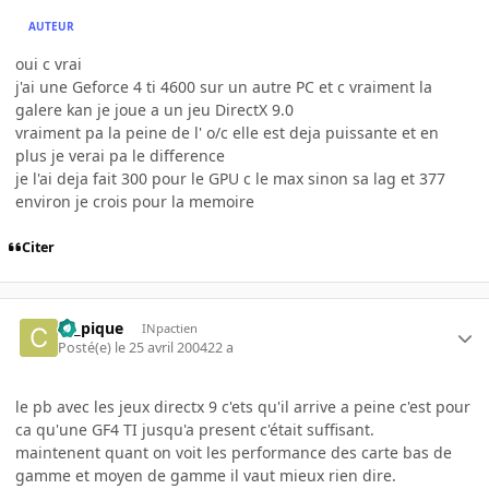
AUTEUR
oui c vrai
j'ai une Geforce 4 ti 4600 sur un autre PC et c vraiment la
galere kan je joue a un jeu DirectX 9.0
vraiment pa la peine de l' o/c elle est deja puissante et en
plus je verai pa le difference
je l'ai deja fait 300 pour le GPU c le max sinon sa lag et 377
environ je crois pour la memoire
Citer
ca_pique
INpactien
Posté(e)
le 25 avril 2004
22 a
le pb avec les jeux directx 9 c'ets qu'il arrive a peine c'est pour
ca qu'une GF4 TI jusqu'a present c'était suffisant.
maintenent quant on voit les performance des carte bas de
gamme et moyen de gamme il vaut mieux rien dire.