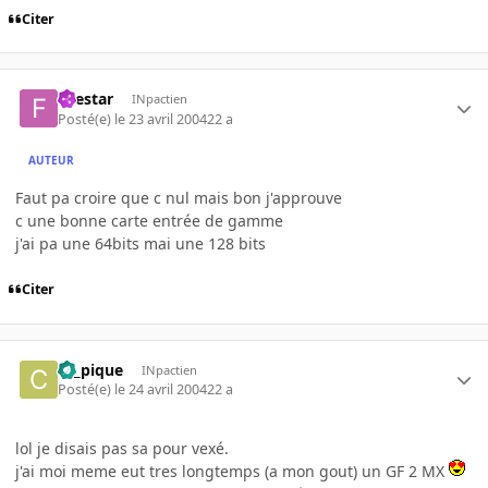
Citer
firestar
INpactien
Posté(e)
le 23 avril 2004
22 a
AUTEUR
Faut pa croire que c nul mais bon j'approuve
c une bonne carte entrée de gamme
j'ai pa une 64bits mai une 128 bits
Citer
ca_pique
INpactien
Posté(e)
le 24 avril 2004
22 a
lol je disais pas sa pour vexé.
j'ai moi meme eut tres longtemps (a mon gout) un GF 2 MX