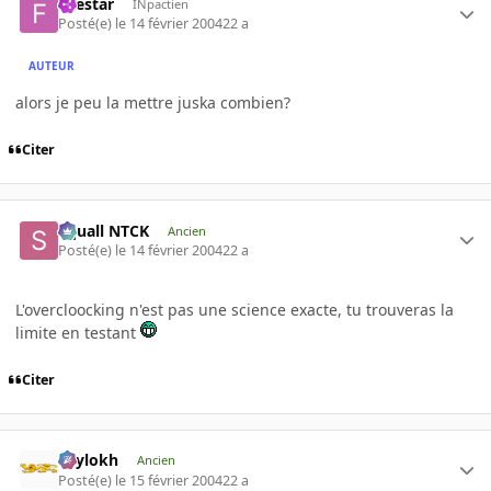
firestar
INpactien
Posté(e)
le 14 février 2004
22 a
AUTEUR
alors je peu la mettre juska combien?
Citer
Squall NTCK
Ancien
Posté(e)
le 14 février 2004
22 a
L'overcloocking n'est pas une science exacte, tu trouveras la
limite en testant
Citer
Psylokh
Ancien
Posté(e)
le 15 février 2004
22 a