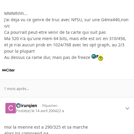
MMMhhh...
J'ai deja vu ce genre de truc avec NFSU, sur une G4mx440,non
o/c
Ca pourrait peut-etre venir de ta carte qui suit pas
Ma 520 n'a qu'une mem 64 bits, mais elle est o/c en 310/456,
et je n'ai aucun prob en 1024/768 avec les opt graph, au 2/3
pour la plupart
Au dessus ca rame dur, mais pas de freeze
Citer
1 mois après...
chirurqien
INpactien
Posté(e)
le 14 avril 2004
22 a
moi la mienne est a 290/325 et sa marche
alors toi comprend pa