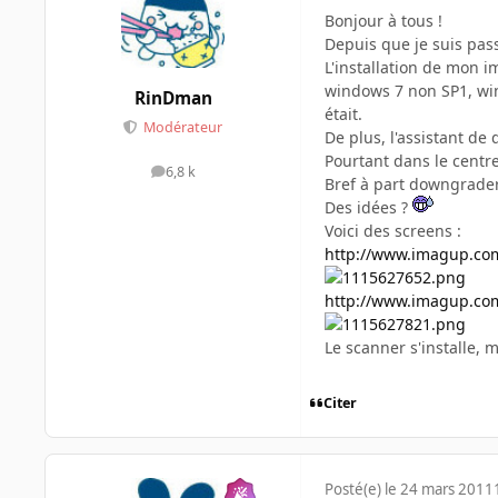
Bonjour à tous !
Depuis que je suis pas
L'installation de mon 
windows 7 non SP1, wind
RinDman
était.
Modérateur
De plus, l'assistant d
Pourtant dans le centre
6,8 k
messages
Bref à part downgrader,
Des idées ?
Voici des screens :
http://www.imagup.co
http://www.imagup.co
Le scanner s'installe, m
Citer
Posté(e)
le 24 mars 2011