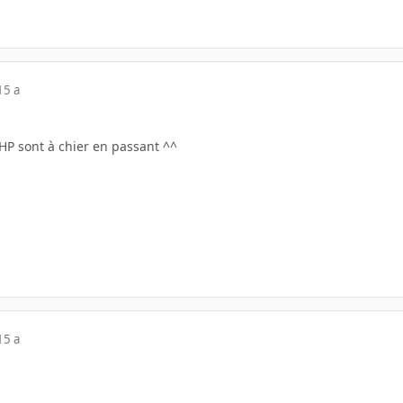
15 a
s HP sont à chier en passant ^^
15 a