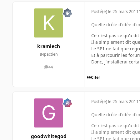
Posté(e)
le 25 mars 2011
Quelle drôle d'idée d'i
Ce n'est pas ce qu'a di
Il a simplement dit que
kramlech
Le SP1 ne fait que regr
INpactien
Et à parcourir les foru
Donc, j'installerai cert
44
messages
Citer
Posté(e)
le 25 mars 2011
Quelle drôle d'idée d'i
Ce n'est pas ce qu'a di
Il a simplement dit que
goodwhitegod
Le SP1 ne fait que regr