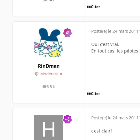
messages
Citer
Posté(e)
le 24 mars 2011
Oui c'est vrai.
En tout cas, les pilote
RinDman
Modérateur
6,8 k
messages
Citer
Posté(e)
le 24 mars 2011
c'est clair!