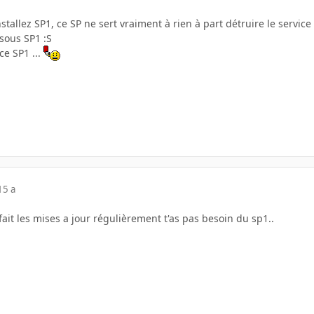
nstallez SP1, ce SP ne sert vraiment à rien à part détruire le servi
sous SP1 :S
ce SP1 ...
15 a
fait les mises a jour régulièrement t'as pas besoin du sp1..