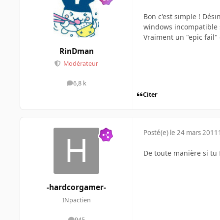
Bon c'est simple ! Dési
windows incompatible 
Vraiment un "epic fail" 
RinDman
Modérateur
6,8 k
messages
Citer
Posté(e)
le 24 mars 2011
De toute manière si tu 
-hardcorgamer-
INpactien
945