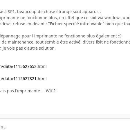
sé à SP1, beaucoup de chose étrange sont apparus :
imprimante ne fonctionne plus, en effet que ce soit via windows up
ows refuse en disant : "Fichier spécifié introuvable" bien que tout
e dépannage pour l'imprimante ne fonctionne plus également :S
 de maintenance, tout semble être activé, divers fixit ne fonction
 je vois pas d'autre solution.
m/data/1115627652.html
m/data/1115627821.html
ais pas l'imprimante ... Wtf ?!
15 a