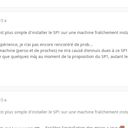
15 a
est plus simple d'installer le SP1 sur une machine fraîchement in
périence, je n'ai pas encore rencontré de prob...
 machine (perso et de proches) ne m'a causé d'ennuis dues à ce SP1
ste que quelques màj au moment de la proposition du SP1, autant les
15 a
est plus simple d'installer le SP1 sur une machine fraîchement in
re:
... Faciliter l'installation des mises a jour