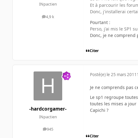
INpactien
Et à parcourir les foru
Donc, j'installerai cert
4,9 k
messages
Pourtant :
Perso, j'ai mis le SP1 
Donc, je ne comprend 
Citer
Posté(e)
le 25 mars 2011
Je ne comprends pas c
Le sp1 regroupe toutes 
toutes les mises a jour 
-hardcorgamer-
Capichi ?
INpactien
945
messages
Citer