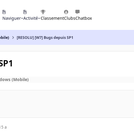
Naviguer
Activité
Classement
Clubs
Chatbox
bile)
[RESOLU] [W7] Bugs depuis SP1
SP1
dows (Mobile)
15 a