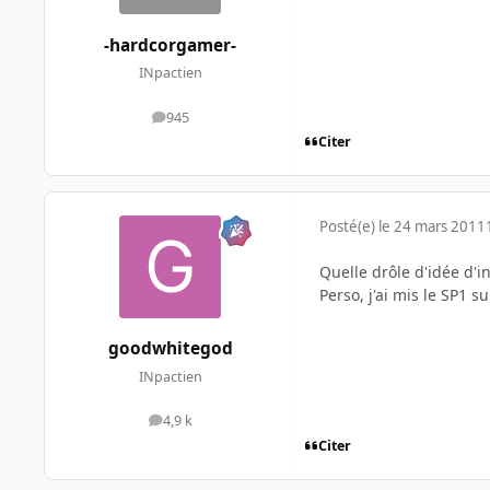
-hardcorgamer-
INpactien
945
messages
Citer
Posté(e)
le 24 mars 2011
Quelle drôle d'idée d'i
Perso, j'ai mis le SP1 
goodwhitegod
INpactien
4,9 k
messages
Citer