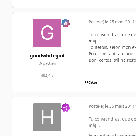
Posté(e)
le 25 mars 2011
Tu conviendras, que c'
màj...
Toutefois, selon mon ex
Pour l'instant, aucune
goodwhitegod
Bon, certes, s'il ne re
INpactien
4,9 k
messages
Citer
Posté(e)
le 25 mars 2011
Tu conviendras, que c'
màj...
Je ne dit pas le contrai