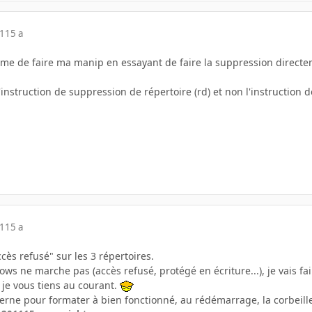
11
15 a
e de faire ma manip en essayant de faire la suppression directe
l'instruction de suppression de répertoire (rd) et non l'instruction 
11
15 a
"accès refusé" sur les 3 répertoires.
s ne marche pas (accès refusé, protégé en écriture...), je vais fair
 je vous tiens au courant.
erne pour formater à bien fonctionné, au rédémarrage, la corbeille 