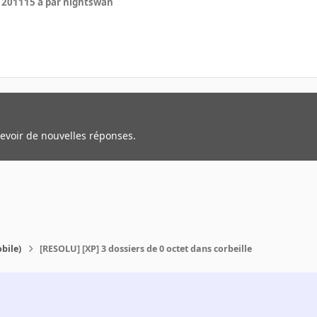
r 2011
15 a
par nightswan
cevoir de nouvelles réponses.
bile)
[RESOLU] [XP] 3 dossiers de 0 octet dans corbeille