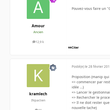
Pouvez-vous faire un "C
Amour
Ancien
12,9 k
messages
Citer
Posté(e)
le 28 février 20
Proposition (manip qui 
=> commencer par restau
idée ...)
=> Lancer le gestionna
kramlech
=> Rechercher le proces
INpactien
=> Il ne doit rester qu
nouvelle tache)