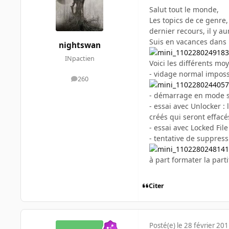
Salut tout le monde,
Les topics de ce genre, 
dernier recours, il y au
Suis en vacances dans la
nightswan
INpactien
Voici les différents moy
- vidage normal imposs
260
messages
- démarrage en mode s
- essai avec Unlocker :
créés qui seront effacé
- essai avec Locked Fil
- tentative de suppress
à part formater la part
Citer
Posté(e)
le 28 février 20