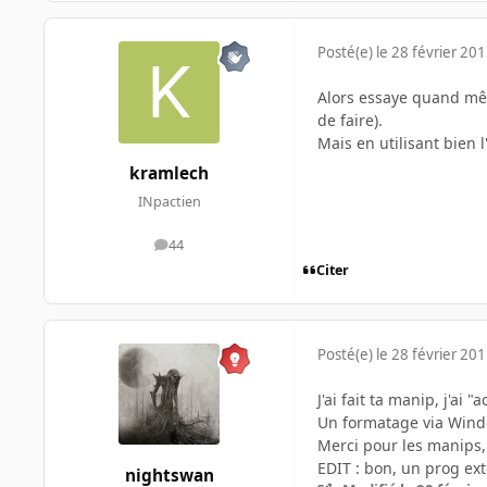
Posté(e)
le 28 février 20
Alors essaye quand mêm
de faire).
Mais en utilisant bien 
kramlech
INpactien
44
messages
Citer
Posté(e)
le 28 février 20
J'ai fait ta manip, j'ai 
Un formatage via Window
Merci pour les manips,
EDIT : bon, un prog ext
nightswan