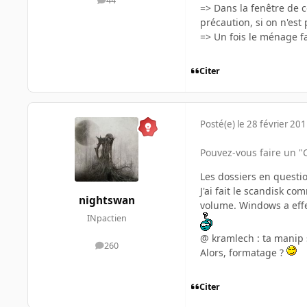
44
messages
=> Dans la fenêtre de c
précaution, si on n'est 
=> Un fois le ménage fa
Citer
Posté(e)
le 28 février 20
Pouvez-vous faire un "C
Les dossiers en questio
J'ai fait le scandisk c
nightswan
volume. Windows a effec
INpactien
@ kramlech : ta manip s
260
messages
Alors, formatage ?
Citer