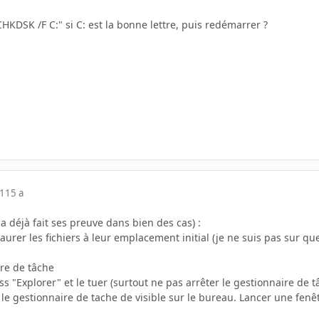
HKDSK /F C:" si C: est la bonne lettre, puis redémarrer ?
11
15 a
a déjà fait ses preuve dans bien des cas) :
rer les fichiers à leur emplacement initial (je ne suis pas sur qu
ire de tâche
s "Explorer" et le tuer (surtout ne pas arrêter le gestionnaire de t
e le gestionnaire de tache de visible sur le bureau. Lancer une fen