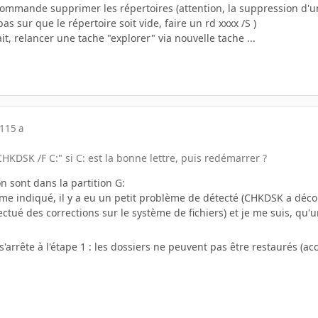
ommande supprimer les répertoires (attention, la suppression d'un 
pas sur que le répertoire soit vide, faire un rd xxxx /S )
it, relancer une tache "explorer" via nouvelle tache ...
11
15 a
HKDSK /F C:" si C: est la bonne lettre, puis redémarrer ?
n sont dans la partition G:
omme indiqué, il y a eu un petit problème de détecté (CHKDSK a déc
tué des corrections sur le système de fichiers) et je me suis, qu'u
'arrête à l'étape 1 : les dossiers ne peuvent pas être restaurés (