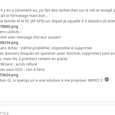
il y en a sûrement eu, j'ai fait des recherches sur le net et essayé 
rait le formatage mais bon...
 famille et le PC (XP SP3) sur lequel je squatte à 3 dossiers (0 octe
ens utilisés :
ible avec message d'erreur suivant :
ans échec : même problème, impossible à supprimer
 les dossiers bloqués en question (avec fonction supprimer) sont en 
s, mais les 3 premiers restent en place)
e Wizard : accès refusé
ion sous DOS : rien à faire
ition G:, si quelqu'un a une solution à me proposer. MERCI !!
11
15 a