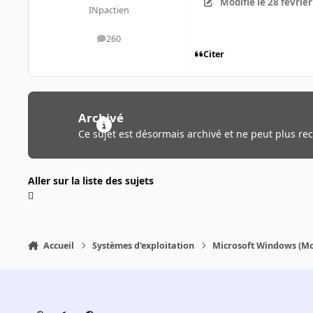
Modifié
le 28 févrie
INpactien
260
messages
Citer
Archivé
Ce sujet est désormais archivé et ne peut plus re
Aller sur la liste des sujets
Accueil
Systèmes d'exploitation
Microsoft Windows (Mo
Light Mode
Dark Mode
System Preference