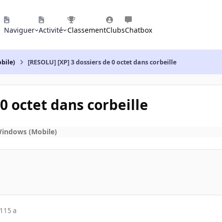
Naviguer
Activité
Classement
Clubs
Chatbox
bile)
[RESOLU] [XP] 3 dossiers de 0 octet dans corbeille
0 octet dans corbeille
Windows (Mobile)
11
15 a