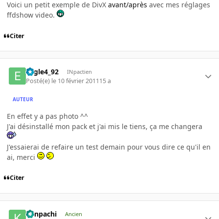
Voici un petit exemple de DivX
avant/après
avec mes réglages
ffdshow video.
Citer
Eagle4_92
INpactien
Posté(e)
le 10 février 2011
15 a
AUTEUR
En effet y a pas photo ^^
J'ai désinstallé mon pack et j'ai mis le tiens, ça me changera
J'essaierai de refaire un test demain pour vous dire ce qu'il en
ai, merci
Citer
Kenpachi
Ancien