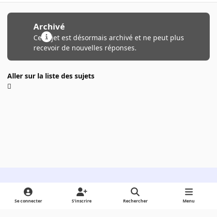
Archivé
Ce sujet est désormais archivé et ne peut plus
recevoir de nouvelles réponses.
Aller sur la liste des sujets
Light Mode
Dark Mode
System Preference
Se connecter
S’inscrire
Rechercher
Menu
Langue
Cookies