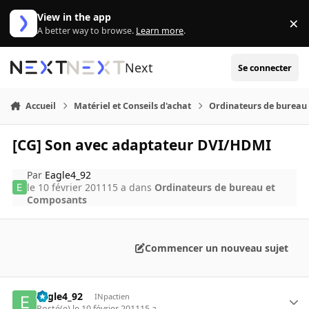
Aller au contenu
View in the app
×
Di
A better way to browse.
Learn more
.
Next
Se connecter
Accueil
Matériel et Conseils d'achat
Ordinateurs de bureau
[CG] Son avec adaptateur DVI/HDMI
Par
Eagle4_92
le 10 février 2011
15 a
dans
Ordinateurs de bureau et
Composants
Commencer un nouveau sujet
Eagle4_92
INpactien
Posté(e)
le 10 février 2011
15 a