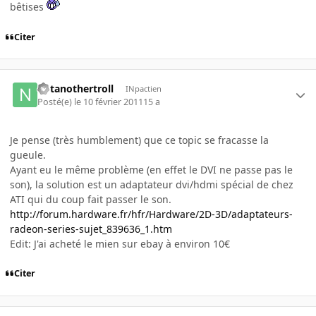
bêtises
Citer
notanothertroll
INpactien
Posté(e)
le 10 février 2011
15 a
Je pense (très humblement) que ce topic se fracasse la
gueule.
Ayant eu le même problème (en effet le DVI ne passe pas le
son), la solution est un adaptateur dvi/hdmi spécial de chez
ATI qui du coup fait passer le son.
http://forum.hardware.fr/hfr/Hardware/2D-3D/adaptateurs-
radeon-series-sujet_839636_1.htm
Edit: J'ai acheté le mien sur ebay à environ 10€
Citer