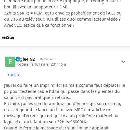
n'importe quel pin de la carte graphique, et rediriger sur le
bon fil avec un adaptateur HDMI.
32bits 96KHz = PCM, et tu envoies probablement de l'AC3 ou
du DTS au téléviseur. Tu utilises quoi comme lecteur vidéo ?
Avec VLC, est-ce que ça fonctionne ?
Citer
Eagle4_92
INpactien
Posté(e)
le 10 février 2011
15 a
AUTEUR
J'aurai du faire un imprim' écran mais comme faut déplacer le
pc pour tester le cable hdmi qui passe dans les pleintes du
salon c'est pas pratique à refaire...
En faite, j'ai les son de windows au démarrage, son d'erreur,
etc... et quand je lance un film avec MPC il m'affiche un
message d'erreur qui dit qu'il y a un problème matériel ou
logiciel et qu'il faut un son 32bits 96000Hz.
Quand je ferme le message d'erreur, l'image apparait