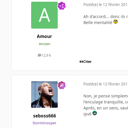
Posté(e)
le 12 février 20
Ah d'accord... donc ils 
Belle mentalité
Amour
Ancien
12,9 k
messages
Citer
Posté(e)
le 12 février 20
Non, je pense simplemen
l'enculage tranquille, 
Après, en un sens, vaut
ipv6
seboss666
Stormtrooper