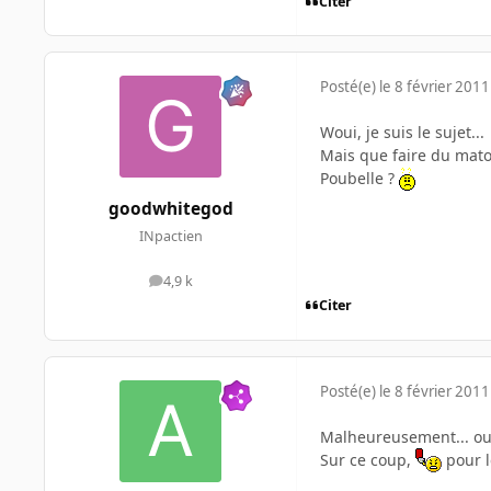
Citer
Posté(e)
le 8 février 2011
Woui, je suis le sujet...
Mais que faire du mato
Poubelle ?
goodwhitegod
INpactien
4,9 k
messages
Citer
Posté(e)
le 8 février 2011
Malheureusement... oui
Sur ce coup,
pour l