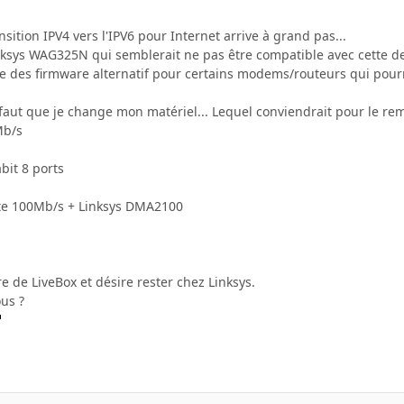
nsition IPV4 vers l'IPV6 pour Internet arrive à grand pas...
inksys WAG325N qui semblerait ne pas être compatible avec cette de
existe des firmware alternatif pour certains modems/routeurs qui pourr
 faut que je change mon matériel... Lequel conviendrait pour le re
Mb/s
bit 8 ports
te 100Mb/s + Linksys DMA2100
e de LiveBox et désire rester chez Linksys.
us ?