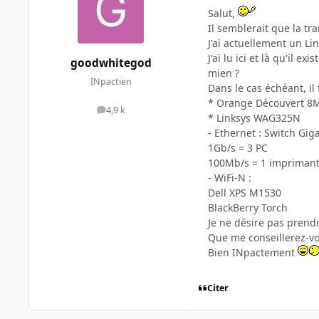
Salut,
Il semblerait que la tra
J'ai actuellement un L
J'ai lu ici et là qu'il 
goodwhitegod
mien ?
INpactien
Dans le cas échéant, il
* Orange Découvert 8
4,9 k
messages
* Linksys WAG325N
- Ethernet : Switch Giga
1Gb/s = 3 PC
100Mb/s = 1 impriman
- WiFi-N :
Dell XPS M1530
BlackBerry Torch
Je ne désire pas prendr
Que me conseillerez-vo
Bien INpactement
Citer