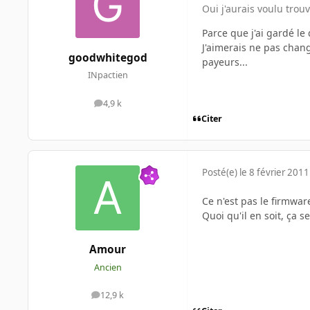
Oui j'aurais voulu trou
Parce que j'ai gardé le 
J'aimerais ne pas chang
goodwhitegod
payeurs...
INpactien
4,9 k
messages
Citer
Posté(e)
le 8 février 2011
Ce n'est pas le firmware
Quoi qu'il en soit, ça s
Amour
Ancien
12,9 k
messages