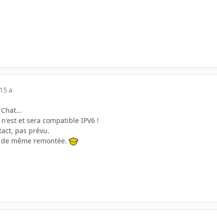
15 a
 Chat...
n'est et sera compatible IPV6 !
tact, pas prévu.
ut de même remontée.