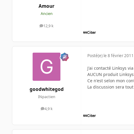
Amour
Ancien
12,9 k
messages
Citer
Posté(e)
le 8 février 2011
J'ai contacté Linksys via
AUCUN produit Linksys 
Ce n'est selon mon con
La discussion sera to
goodwhitegod
INpactien
4,9 k
messages
Citer