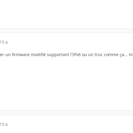
15 a
ver un firmware modifié supportant l'IPv6 ou un truc comme ça... ma
15 a