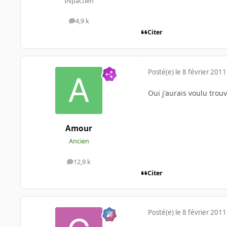
INpactien
4,9 k
messages
Citer
Posté(e)
le 8 février 2011
Oui j'aurais voulu trou
Amour
Ancien
12,9 k
messages
Citer
Posté(e)
le 8 février 2011