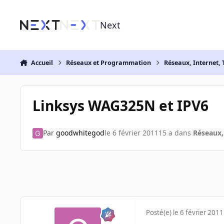
Aller au contenu
Next
Accueil
Réseaux et Programmation
Réseaux, Internet, 
Linksys WAG325N et IPV6
Par
goodwhitegod
le 6 février 2011
15 a
dans
Réseaux,
Posté(e)
le 6 février 2011