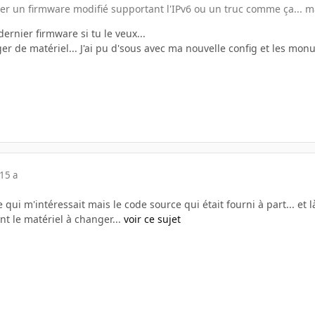
ver un firmware modifié supportant l'IPv6 ou un truc comme ça... ma
dernier firmware si tu le veux...
er de matériel... J'ai pu d'sous avec ma nouvelle config et les mo
15 a
 qui m'intéressait mais le code source qui était fourni à part... et
ent le matériel à changer...
voir ce sujet