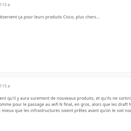
11
15 a
réservent ça pour leurs produits Cisco, plus chers...
11
15 a
t qu'il y aura surement de nouveaux produits, et qu'ils ne sortiron
comme pour le passage au wifi N final, en gros, alors que les draft
 mieux que les infrastructures soient prêtes avant qu'on le soit n