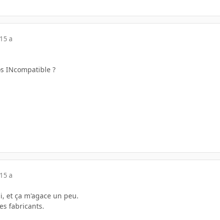
15 a
s INcompatible ?
15 a
, et ça m'agace un peu.
es fabricants.