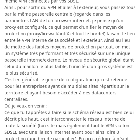
même VPN connectés par vos SDSL.
Ainsi, pour sortir du VPN et aller à l'exterieur, vous passez tous
par la même passerelle centrale (regarde dans les
paramètres LAN de ton browser internet, je pense qu'un
proxy est configuré), ce qui permet d'unifier le moyen de
protection (proxy/firewall/antiX et tout le bordel) faisant le lien
entre le VPN interne de ta société et l'exterieur. Ainsi au lieu
de mettre des faibles moyens de protection partout, on met
un système très performant et très sécurisé sur une unique
passerelle interne/externe. Le niveau de sécurité global étant
celui du maillon le plus faible, l'unicité d'un gros système est
le plus sécurisé.
C'est en général ce genre de configuration qui est retenue
pour les entreprises ayant de multiples sites répartis sur le
territoire et ayant besoin d'accéder à des datacenters
centralisés.
Où je veux en venir :
Ce que tu t'apprêtes à faire si le schéma réseau est bien celui
décrit plus haut, c'est interconnecter le réseau interne de
toute ta société (ton site mais également tout le VPN via ton
SDSL), avec une liaison internet ayant pour ainsi dire 0
protection (une box de particulier). En gros réduire à néant