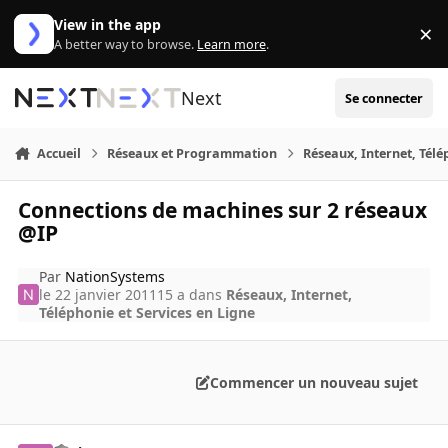
Aller au contenu
View in the app
×
Di
A better way to browse.
Learn more
.
Next
Se connecter
Accueil
Réseaux et Programmation
Réseaux, Internet, Télé
Connections de machines sur 2 réseaux
@IP
Par
NationSystems
le 22 janvier 2011
15 a
dans
Réseaux, Internet,
Téléphonie et Services en Ligne
Commencer un nouveau sujet