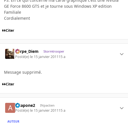
PS: En ce qui concerne ma carte graphique c'est une NVidia
GE Force 8600 GTS et je tourne sous Windows XP edition
Familiale
Cordialement
Citer
Carpe_Diem
Stormtrooper
Posté(e)
le 15 janvier 2011
15 a
Message supprimé.
Citer
alcapone2
INpactien
Posté(e)
le 15 janvier 2011
15 a
AUTEUR