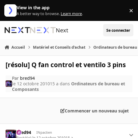
Aller au contenu
View in the app
×
Di
A better way to browse.
Learn more
.
Next
Se connecter
Accueil
Matériel et Conseils d'achat
Ordinateurs de bureau
[résolu] Q fan control et ventilo 3 pins
Par
bred94
le 12 octobre 2010
15 a
dans
Ordinateurs de bureau et
Composants
Commencer un nouveau sujet
bred94
INpactien
Posté(e)
le 12 octobre 2010
15 a