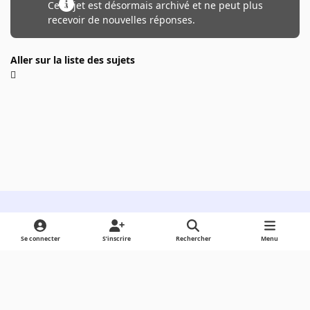
Ce sujet est désormais archivé et ne peut plus
recevoir de nouvelles réponses.
Aller sur la liste des sujets
Light Mode
Dark Mode
System Preference
Se connecter
S’inscrire
Rechercher
Menu
Langue
Cookies
Powered by
Invision Community