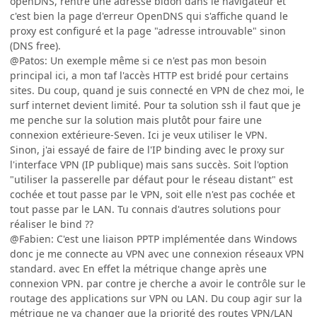
openDNS, rentré une adresse bidon dans le navigateur et
c'est bien la page d'erreur OpenDNS qui s'affiche quand le
proxy est configuré et la page "adresse introuvable" sinon
(DNS free).
@Patos: Un exemple même si ce n'est pas mon besoin
principal ici, a mon taf l'accès HTTP est bridé pour certains
sites. Du coup, quand je suis connecté en VPN de chez moi, le
surf internet devient limité. Pour ta solution ssh il faut que je
me penche sur la solution mais plutôt pour faire une
connexion extérieure-Seven. Ici je veux utiliser le VPN.
Sinon, j'ai essayé de faire de l'IP binding avec le proxy sur
l'interface VPN (IP publique) mais sans succès. Soit l'option
"utiliser la passerelle par défaut pour le réseau distant" est
cochée et tout passe par le VPN, soit elle n'est pas cochée et
tout passe par le LAN. Tu connais d'autres solutions pour
réaliser le bind ??
@Fabien: C'est une liaison PPTP implémentée dans Windows
donc je me connecte au VPN avec une connexion réseaux VPN
standard. avec En effet la métrique change après une
connexion VPN. par contre je cherche a avoir le contrôle sur le
routage des applications sur VPN ou LAN. Du coup agir sur la
métrique ne va changer que la priorité des routes VPN/LAN