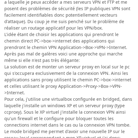
a laquelle je peux accéder a mes serveurs VPN et FTP et me
posent des problèmes de sécurité (les IP publiques VPN sont
facilement identifiables donc potentiellement vecteurs
d'attaque). Du coup je me suis penché sur le problème de
réaliser un routage applicatif pour les VPN/box.
L'idée étant de choisir les applications qui prendront le
chemin direct PC->box->internet des applications qui
prendront le chemin VPN Application->Box->VPN->Internet.
Après pas mal de galères voici une approche qui marche
même si elle n'est pas très élégante:
La solution est de monter un serveur proxy en local sur le pc
qui s'occupera exclusivement de la connexion VPN. Ainsi les
applications sans proxy utilisent le chemin PC->box->internet
et celles utilisant le proxy Application->Proxy->Box->VPN-
>Internet.
Pour cela, j'utilise une virtualbox configurée en bridged, dans
laquelle j'installe un windows XP et un serveur proxy (type
ccproxy). Sous le XP virtuel j'installe la connexion VPN ainsi
qu'un firewall et le configure pour bloquer toutes les
connections internet dans le cas ou la connexion VPN tombe.
Le mode bridged me permet d'avoir une nouvelle IP sur le
reseau local correspondant a mon XP virtuel et j'ai donc: