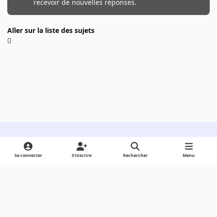
recevoir de nouvelles réponses.
Aller sur la liste des sujets
Light Mode
Dark Mode
System Preference
Se connecter
S’inscrire
Rechercher
Menu
Langue
Cookies
Powered by
Invision Community