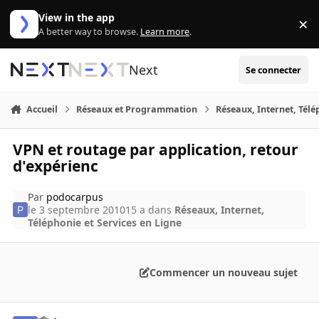
Aller au contenu
View in the app
×
Di
A better way to browse.
Learn more
.
Next
Se connecter
Accueil
Réseaux et Programmation
Réseaux, Internet, Télé
VPN et routage par application, retour
d'expérienc
Par
podocarpus
le 3 septembre 2010
15 a
dans
Réseaux, Internet,
Téléphonie et Services en Ligne
Commencer un nouveau sujet