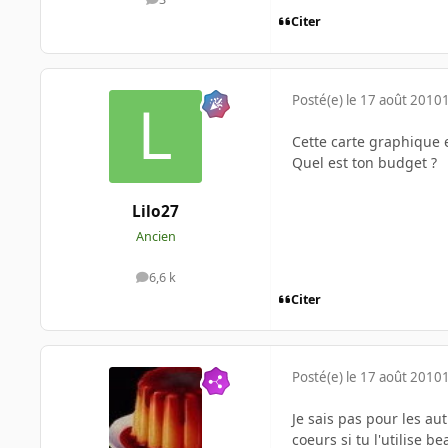
messages
Citer
Posté(e)
le 17 août 2010
Cette carte graphique 
Quel est ton budget ?
Lilo27
Ancien
6,6 k
messages
Citer
Posté(e)
le 17 août 2010
Je sais pas pour les au
coeurs si tu l'utilise b