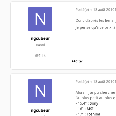
Posté(e)
le 18 août 2010
Donc d'après les liens
Je pense qu'à ce prix 
ngcubeur
Banni
7,1 k
messages
Citer
Posté(e)
le 18 août 2010
Alors... J'ai pu cherch
Du plus petit au plus g
- 15,4" :
Sony
- 16" :
MSI
ngcubeur
- 17" :
Toshiba