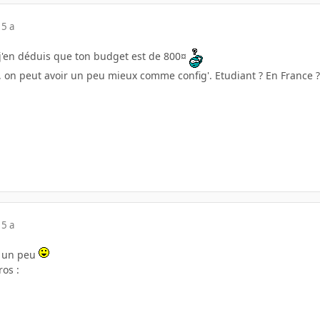
15 a
, j'en déduis que ton budget est de 800¤
là, on peut avoir un peu mieux comme config'. Etudiant ? En France
15 a
er un peu
ros :