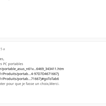
15 a
es,
ces PC portables
fr/portable_asus_n61v...6469_343411.htm
.fr/Produits/portab...4-97D7D4671667}
.fr/Produits/portab...71667}#goToTab6
oter pour que je fasse un choix,Merci.