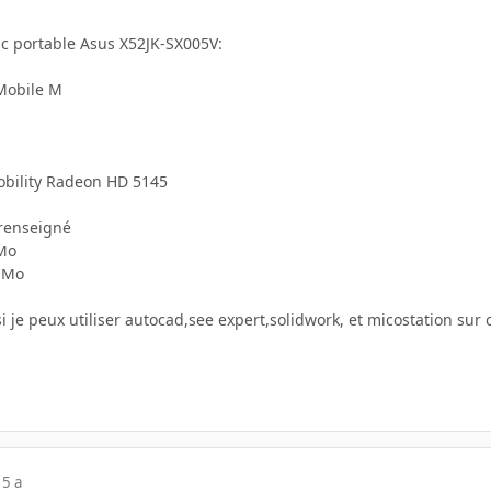
pc portable Asus X52JK-SX005V:
 Mobile M
obility Radeon HD 5145
renseigné
Mo
 Mo
si je peux utiliser autocad,see expert,solidwork, et micostation sur 
15 a