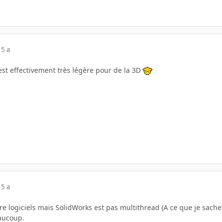
15 a
est effectivement très légère pour de la 3D
15 a
tre logiciels mais SolidWorks est pas multithread (A ce que je sach
eaucoup.