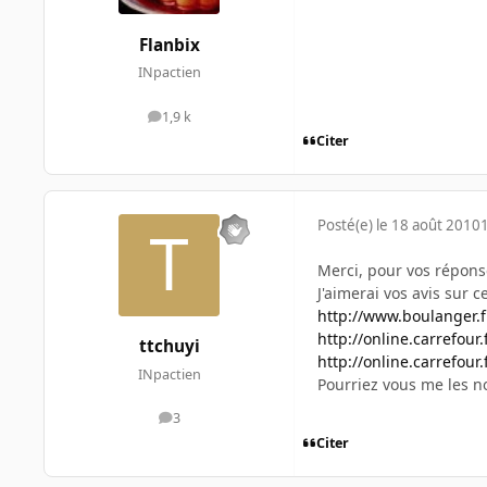
Flanbix
INpactien
1,9 k
messages
Citer
Posté(e)
le 18 août 2010
Merci, pour vos répons
J'aimerai vos avis sur 
http://www.boulanger.
http://online.carrefour
ttchuyi
http://online.carrefour
INpactien
Pourriez vous me les n
3
messages
Citer