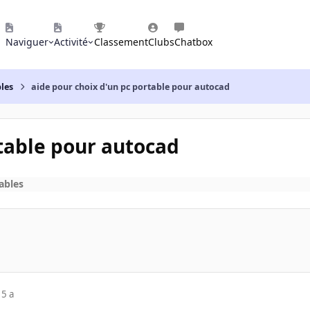
Naviguer
Activité
Classement
Clubs
Chatbox
les
aide pour choix d'un pc portable pour autocad
rtable pour autocad
ables
15 a