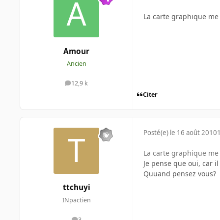
La carte graphique me s
Amour
Ancien
12,9 k
messages
Citer
Posté(e)
le 16 août 2010
La carte graphique me s
Je pense que oui, car i
Quuand pensez vous?
ttchuyi
INpactien
3