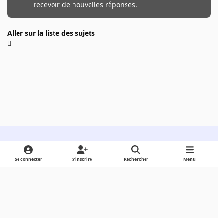
recevoir de nouvelles réponses.
Aller sur la liste des sujets
Light Mode
Dark Mode
System Preference
Se connecter
S’inscrire
Rechercher
Menu
Langue
Cookies
Powered by
Invision Community