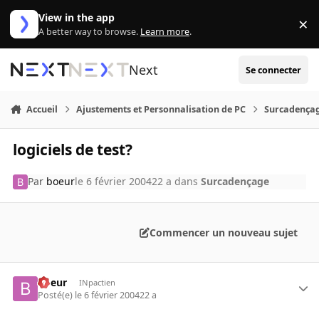
Aller au contenu
View in the app
×
Di
A better way to browse.
Learn more
.
Next
Se connecter
Accueil
Ajustements et Personnalisation de PC
Surcadença
logiciels de test?
Par
boeur
le 6 février 2004
22 a
dans
Surcadençage
Commencer un nouveau sujet
boeur
INpactien
Posté(e)
le 6 février 2004
22 a