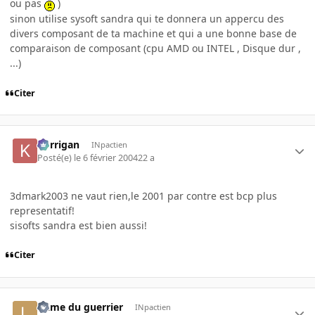
ou pas
)
sinon utilise sysoft sandra qui te donnera un appercu des
divers composant de ta machine et qui a une bonne base de
comparaison de composant (cpu AMD ou INTEL , Disque dur ,
...)
Citer
korrigan
INpactien
Posté(e)
le 6 février 2004
22 a
3dmark2003 ne vaut rien,le 2001 par contre est bcp plus
representatif!
sisofts sandra est bien aussi!
Citer
L'âme du guerrier
INpactien