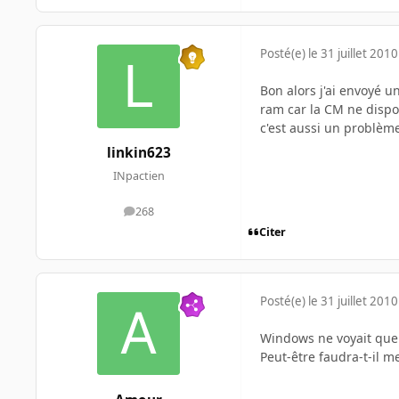
Posté(e)
le 31 juillet 2010
Bon alors j'ai envoyé u
ram car la CM ne dispo
c'est aussi un problèm
linkin623
INpactien
268
messages
Citer
Posté(e)
le 31 juillet 2010
Windows ne voyait que
Peut-être faudra-t-il me