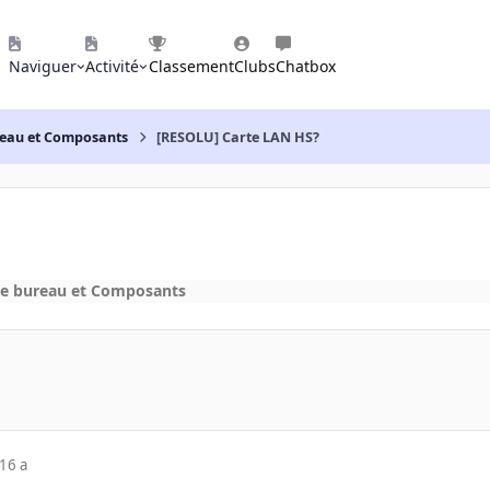
Naviguer
Activité
Classement
Clubs
Chatbox
reau et Composants
[RESOLU] Carte LAN HS?
de bureau et Composants
16 a