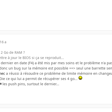
16 a
 2 Go de RAM ?
ttre à jour le BIOS si ça se reproduit...
 le dernier en date (F4) a été mis par mes soins et le problème n'a 
donc un bug sur la mémoire est possible ==> seul une barrette sem
 mec
a réussi à résoudre ce problème de limite mémoire en changeant
Die ce qui lui a permit de récupérer ses 4 go...
les push pins, surtout le dernier...