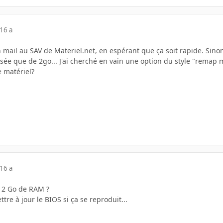
16 a
n mail au SAV de Materiel.net, en espérant que ça soit rapide. Sinon
sée que de 2go... J'ai cherché en vain une option du style "remap 
e matériel?
16 a
 2 Go de RAM ?
ttre à jour le BIOS si ça se reproduit...