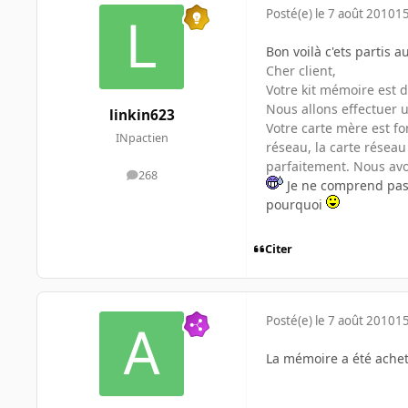
Posté(e)
le 7 août 2010
15
Bon voilà c'ets partis a
Cher client,
Votre kit mémoire est 
Nous allons effectuer u
linkin623
Votre carte mère est f
INpactien
réseau, la carte réseau
parfaitement. Nous avon
268
messages
Je ne comprend pas 
pourquoi
Citer
Posté(e)
le 7 août 2010
15
La mémoire a été acheté