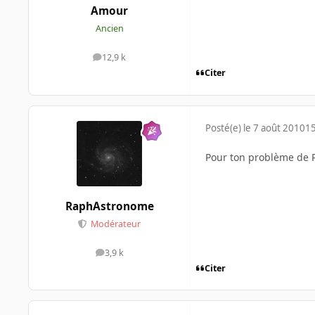
Amour
Ancien
12,9 k
messages
Citer
Posté(e)
le 7 août 2010
15
Pour ton problème de R
RaphAstronome
Modérateur
3,9 k
messages
Citer