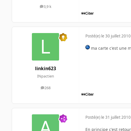
3,9 k
messages
Citer
Posté(e)
le 30 juillet 2010
ma carte c'est une m
linkin623
INpactien
268
messages
Citer
Posté(e)
le 31 juillet 2010
En principe c'est retour