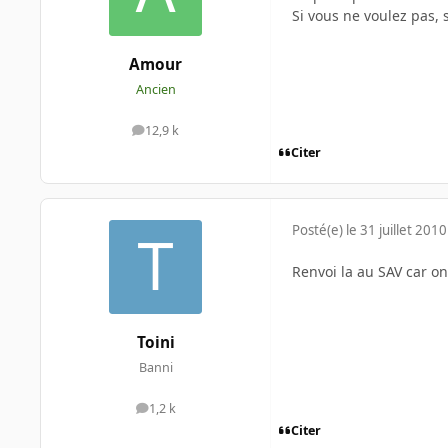
Si vous ne voulez pas, 
Amour
Ancien
12,9 k
messages
Citer
Posté(e)
le 31 juillet 2010
Renvoi la au SAV car on
Toini
Banni
1,2 k
messages
Citer