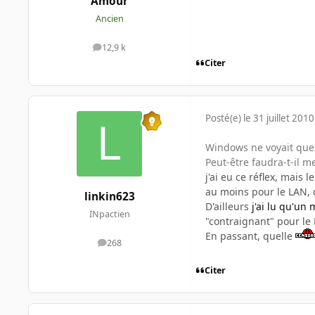
Amour
Ancien
12,9 k
messages
Citer
Posté(e)
le 31 juillet 2010
Windows ne voyait que
Peut-être faudra-t-il me
j'ai eu ce réflex, mais
au moins pour le LAN, 
linkin623
D'ailleurs
j'ai lu qu'un
INpactien
"contraignant" pour le 
En passant, quelle
268
messages
Citer