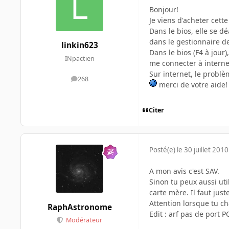
Bonjour!
Je viens d'acheter cett
Dans le bios, elle se d
dans le gestionnaire d
linkin623
Dans le bios (F4 à jour
INpactien
me connecter à interne
Sur internet, le problè
268
messages
merci de votre aide!
Citer
Posté(e)
le 30 juillet 2010
A mon avis c'est SAV.
Sinon tu peux aussi uti
carte mère. Il faut just
Attention lorsque tu c
RaphAstronome
Edit : arf pas de port PC
Modérateur