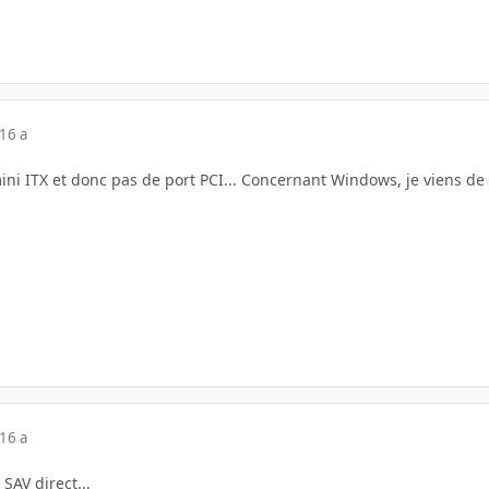
16 a
ini ITX et donc pas de port PCI... Concernant Windows, je viens de 
16 a
 SAV direct...