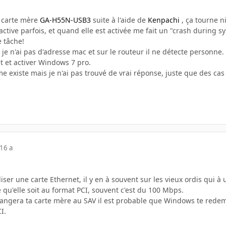
e carte mère
GA-H55N-USB3
suite à l'aide de
Kenpachi
, ça tourne n
éactive parfois, et quand elle est activée me fait un "crash during s
e tâche!
), je n'ai pas d'adresse mac et sur le routeur il ne détecte personne
t et activer Windows 7 pro.
me existe mais je n'ai pas trouvé de vrai réponse, juste que des ca
16 a
liser une carte Ethernet, il y en à souvent sur les vieux ordis qui à
e qu'elle soit au format PCI, souvent c'est du 100 Mbps.
hangera ta carte mère au SAV il est probable que Windows te redem
I.