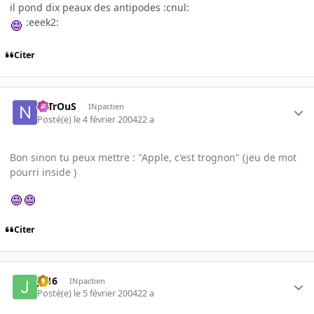
il pond dix peaux des antipodes :cnul:
:eeek2:
Citer
NiTrOuS
INpactien
Posté(e)
le 4 février 2004
22 a
Bon sinon tu peux mettre : "Apple, c'est trognon" (jeu de mot
pourri inside )
Citer
jp16
INpactien
Posté(e)
le 5 février 2004
22 a