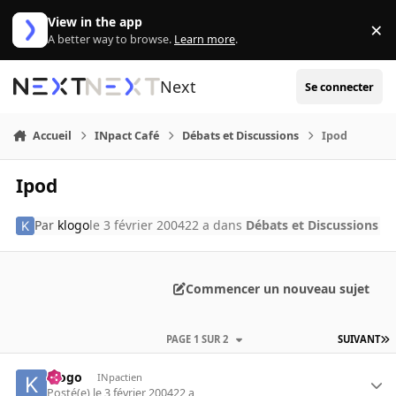
Aller au contenu
View in the app
×
Di
A better way to browse.
Learn more
.
Next
Se connecter
Accueil
INpact Café
Débats et Discussions
Ipod
Ipod
Par
klogo
le 3 février 2004
22 a
dans
Débats et Discussions
Commencer un nouveau sujet
PAGE 1 SUR 2
SUIVANT
klogo
INpactien
Posté(e)
le 3 février 2004
22 a