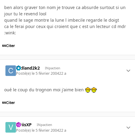
ben alors graver ton nom je trouve ca absurde surtout si un
jour tu le revend lool
quand le sage montre la lune l imbecile regarde le doigt
ca le ferai pour ceux qui croient que c est un lecteur cd mdr
:wink:
Citer
cedland2k2
INpactien
Posté(e)
le 5 février 2004
22 a
oué le coup du trognon moi j'aime bien
Citer
ViriisXP
INpactien
Posté(e)
le 5 février 2004
22 a