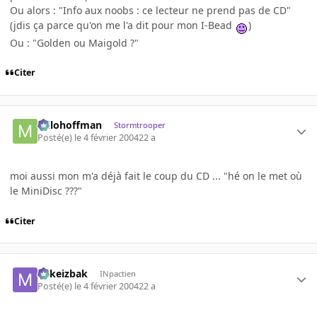
Ou alors : "Info aux noobs : ce lecteur ne prend pas de CD"
(jdis ça parce qu'on me l'a dit pour mon I-Bead
)
Ou : "Golden ou Maigold ?"
Citer
milohoffman
Stormtrooper
Posté(e)
le 4 février 2004
22 a
moi aussi mon m'a déjà fait le coup du CD ... "hé on le met où
le MiniDisc ???"
Citer
Mikeizbak
INpactien
Posté(e)
le 4 février 2004
22 a