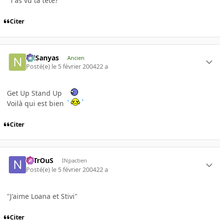
"T'as vu ta tete?"
Citer
NilSanyas
Ancien
Posté(e)
le 5 février 2004
22 a
Get Up Stand Up
Voilà qui est bien
Citer
NiTrOuS
INpactien
Posté(e)
le 5 février 2004
22 a
"J'aime Loana et Stivi"
Citer