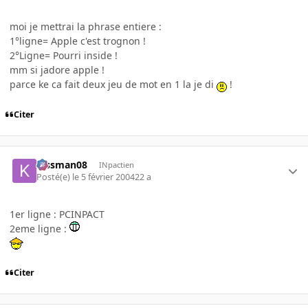
moi je mettrai la phrase entiere :
1°ligne= Apple c'est trognon !
2°Ligne= Pourri inside !
mm si jadore apple !
parce ke ca fait deux jeu de mot en 1 la je di
!
Citer
kissman08
INpactien
Posté(e)
le 5 février 2004
22 a
1er ligne : PCINPACT
2eme ligne :
Citer