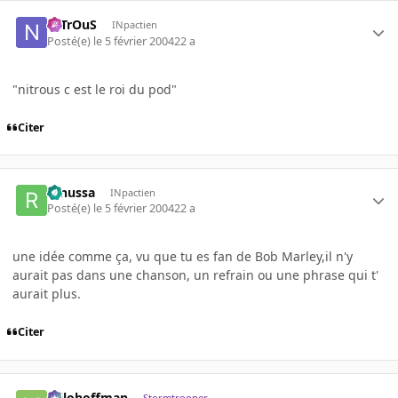
NiTrOuS
INpactien
Posté(e)
le 5 février 2004
22 a
"nitrous c est le roi du pod"
Citer
renussa
INpactien
Posté(e)
le 5 février 2004
22 a
une idée comme ça, vu que tu es fan de Bob Marley,il n'y
aurait pas dans une chanson, un refrain ou une phrase qui t'
aurait plus.
Citer
milohoffman
Stormtrooper