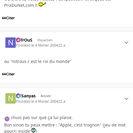
PrixDuNet.com !!
Citer
NiTrOuS
INpactien
Posté(e)
le 4 février 2004
22 a
ou "nitrous c est le roi du monde"
Citer
NilSanyas
Ancien
Posté(e)
le 4 février 2004
22 a
chuis pas sur que ça lui plaise.
Bon sinon tu peux mettre : "Apple, c'est trognon" (jeu de mot
pourri inside
)