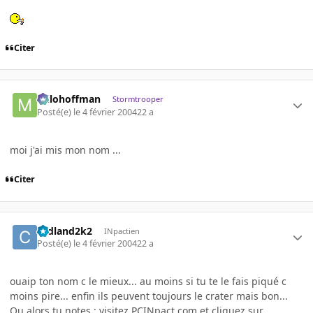
Citer
milohoffman
Stormtrooper
Posté(e)
le 4 février 2004
22 a
moi j'ai mis mon nom ...
Citer
cedland2k2
INpactien
Posté(e)
le 4 février 2004
22 a
ouaip ton nom c le mieux... au moins si tu te le fais piqué c
moins pire... enfin ils peuvent toujours le crater mais bon...
Ou alors tu notes : visitez PCINpact.com et cliquez sur