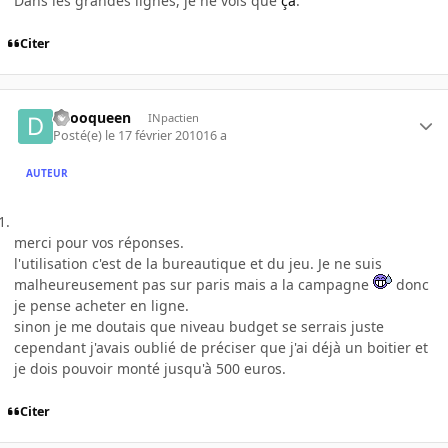
Dans les grandes lignes, je ne vois que
ça
.
Citer
deooqueen
INpactien
Posté(e)
le 17 février 2010
16 a
AUTEUR
merci pour vos réponses.
l'utilisation c'est de la bureautique et du jeu. Je ne suis
malheureusement pas sur paris mais a la campagne
donc
je pense acheter en ligne.
sinon je me doutais que niveau budget se serrais juste
cependant j'avais oublié de préciser que j'ai déjà un boitier et
je dois pouvoir monté jusqu'à 500 euros.
Citer