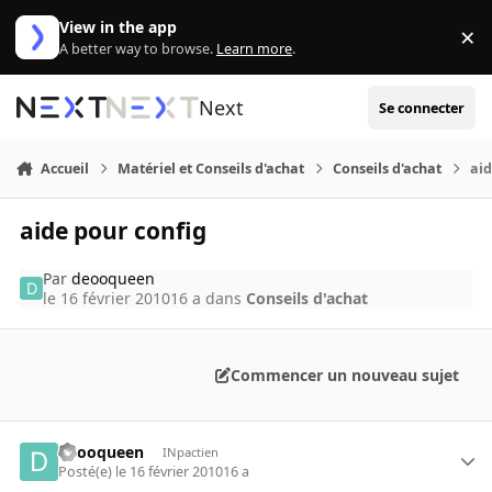
Aller au contenu
View in the app
×
Di
A better way to browse.
Learn more
.
Next
Se connecter
Accueil
Matériel et Conseils d'achat
Conseils d'achat
aid
aide pour config
Par
deooqueen
le 16 février 2010
16 a
dans
Conseils d'achat
Commencer un nouveau sujet
deooqueen
INpactien
Posté(e)
le 16 février 2010
16 a