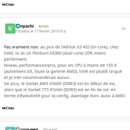
Citer
Kenpachi
Ancien
Posté(e)
le 17 février 2010
16 a
Pas vraiment non
: au prix de l'Athlon X3 435 (tri-core), chez
Intel, tu as un Pentium E6300 (dual-core) 20% moins
performant.
Niveau performances/prix, pour les CPU à moins de 150 €
(autrement dit, toute la gamme AMD), Intel est plutôt largué
et je n'en recommanderais aucun.
De plus, le Socket AM3 d'AMD (DDR3) est en début de vie,
alors que le Socket 775 d'Intel (DDR2) est en fin de vie: en
terme d'évolutivité pour ta config, avantage donc aussi à AMD.
Citer
deooqueen
INpactien