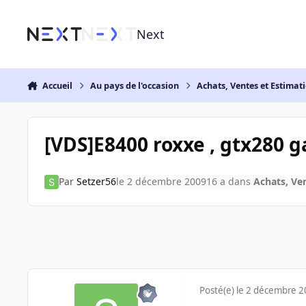
Aller au contenu
Next
Accueil
Au pays de l'occasion
Achats, Ventes et Estimat
[VDS]E8400 roxxe , gtx280
Par
Setzer56
le 2 décembre 2009
16 a
dans
Achats, Ve
Posté(e)
le 2 décembre 