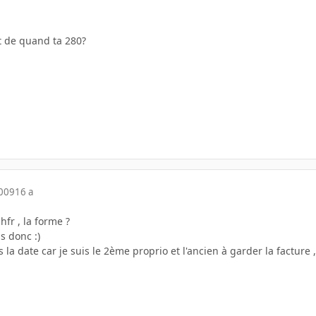
st de quand ta 280?
2009
16 a
hfr , la forme ?
is donc :)
 la date car je suis le 2ème proprio et l'ancien à garder la facture ,