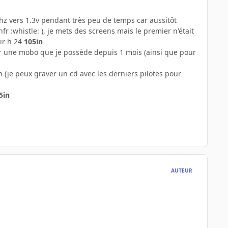
ghz vers 1.3v pendant très peu de temps car aussitôt
fr :whistle: ), je mets des screens mais le premier n'était
air h 24
105in
ter une mobo que je possède depuis 1 mois (ainsi que pour
 (je peux graver un cd avec les derniers pilotes pour
5in
AUTEUR