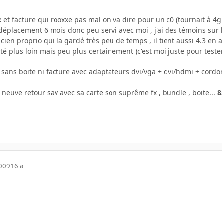
 et facture qui rooxxe pas mal on va dire pour un c0 (tournait à 4
 déplacement 6 mois donc peu servi avec moi , j'ai des témoins sur h
cien proprio qui la gardé très peu de temps , il tient aussi 4.3 en 
été plus loin mais peu plus certainement )c'est moi juste pour tes
sans boite ni facture avec adaptateurs dvi/vga + dvi/hdmi + cordon
euve retour sav avec sa carte son suprême fx , bundle , boite...
8
2009
16 a