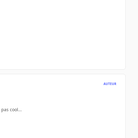
AUTEUR
 pas cool...