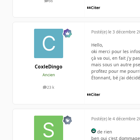
66
messages
Citer
Posté(e)
le 3 décembre 
Hello,
oki merci pour les info
çà va oui, en fait j'y p
mais sous un autre pse
CoxleDingo
profitez pour me pourrir
Ancien
Étonnant, bé j'ai décid
23 k
messages
Citer
Posté(e)
le 4 décembre 
de rien
ben oui c'est dommage 