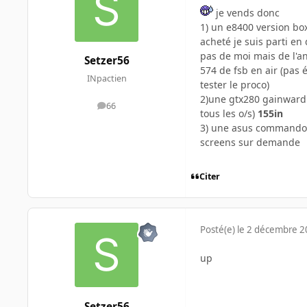
je vends donc
1) un e8400 version box
acheté je suis parti en
pas de moi mais de l'an
Setzer56
574 de fsb en air (pas 
INpactien
tester le proco)
2)une gtx280 gainward 
66
messages
tous les o/s)
155in
3) une asus commando n
screens sur demande
Citer
Posté(e)
le 2 décembre 
up
Setzer56