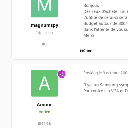
Bonjour,
Désireux d'acheter un é
L'utilité de celui-ci se
Budget autour de 300¤
magnumspy
dans l'attente de vos s
INpactien
Merci
3
messages
Citer
Posté(e)
le 9 octobre 200
Il y a un Samsung sym
Par contre il a VGA et 
Amour
Ancien
12,9 k
messages