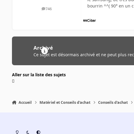
bourrin ^^( 90° en un co
746
messages
Citer
Archivé
Ce sujet est désormais archivé et ne peut plus re
Aller sur la liste des sujets
Accueil
Matériel et Conseils d'achat
Conseils d'achat
Light Mode
Dark Mode
System Preference