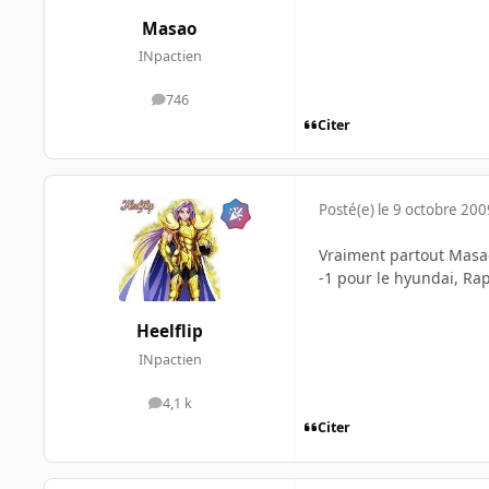
Masao
INpactien
746
messages
Citer
Posté(e)
le 9 octobre 200
Vraiment partout Masao,
-1 pour le hyundai, Ra
Heelflip
INpactien
4,1 k
messages
Citer