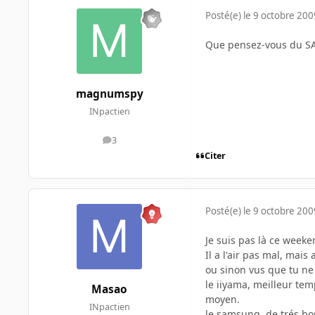
Posté(e)
le 9 octobre 200
Que pensez-vous du 
magnumspy
INpactien
3
messages
Citer
Posté(e)
le 9 octobre 200
Je suis pas là ce weeke
Il a l'air pas mal, mais
ou sinon vus que tu n
le iiyama, meilleur tem
Masao
moyen.
INpactien
le samsung, de trés bo