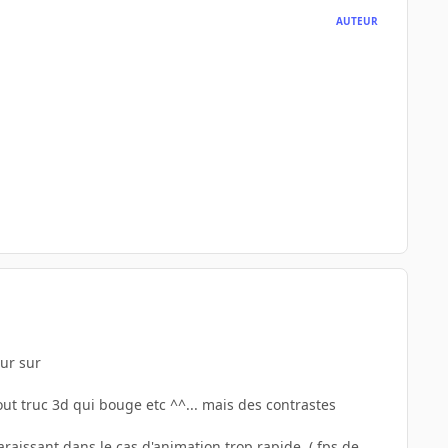
AUTEUR
eur sur
out truc 3d qui bouge etc ^^... mais des contrastes
aissant dans le cas d'animation trop rapide, ( fps de