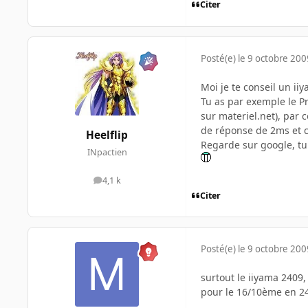
Citer
Posté(e)
le 9 octobre 200
Moi je te conseil un ii
Tu as par exemple le P
sur materiel.net), par 
de réponse de 2ms et 
Heelflip
Regarde sur google, tu
INpactien
4,1 k
messages
Citer
Posté(e)
le 9 octobre 200
surtout le iiyama 2409,
pour le 16/10ème en 24"