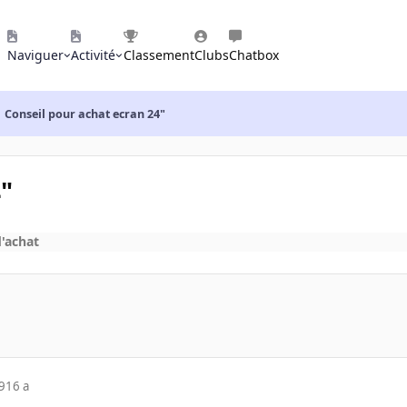
Naviguer
Activité
Classement
Clubs
Chatbox
Conseil pour achat ecran 24"
"
d'achat
9
16 a