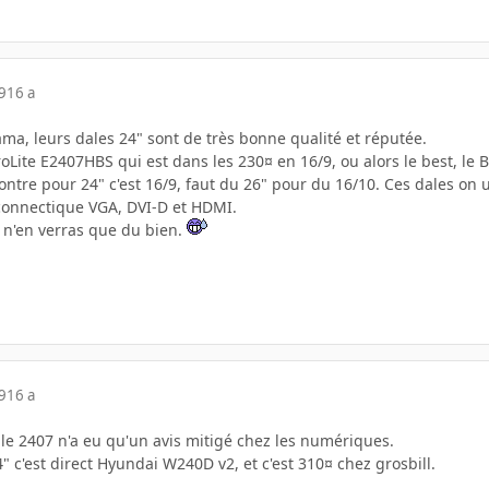
9
16 a
yama, leurs dales 24" sont de très bonne qualité et réputée.
roLite E2407HBS qui est dans les 230¤ en 16/9, ou alors le best, l
contre pour 24" c'est 16/9, faut du 26" pour du 16/10. Ces dales o
connectique VGA, DVI-D et HDMI.
 n'en verras que du bien.
9
16 a
 le 2407 n'a eu qu'un avis mitigé chez les numériques.
 c'est direct Hyundai W240D v2, et c'est 310¤ chez grosbill.