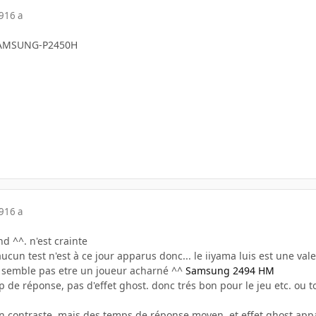
9
16 a
SAMSUNG-P2450H
9
16 a
nd ^^. n'est crainte
 aucun test n'est à ce jour apparus donc... le iiyama luis est une val
e semble pas etre un joueur acharné ^^
Samsung 2494 HM
p de réponse, pas d'effet ghost. donc trés bon pour le jeu etc. ou t
n contraste, mais des temps de réponse moyen. et effet ghost appar