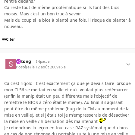
rentré dedans?
Ca reste tout de même problématique si ils font des bios
moisis. Mais c'est un bon truc à savoir.
Mais du coup si le bios à planté une fois, il risque de planter à
nouveau.
Citer
Shtong
INpactien
Posté(e)
le 12 août 2009
16 a
Ca c'est rigolo ! C'est exactement ça que je devais faire lorsque
mon CL56 se mettait en veille et qu'il voulait plus redémarrer
(enfin la manip était un peu différente mais l'objectif de
remettre le BIOS à zéro était le même). Au final il s'agissait
peut-être du même problème (bug de la CM au moment de la
mise en veille), et si j'étais toi je m'empresserais de désactiver
la mise en veille / hibernation dès maintenant
.
Je retiendrais la leçon en tout cas : RAZ systèmatique du bios
en cas de non réponse du portable suite à une mise en veille