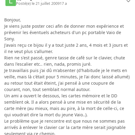
Posté(e)
le 21 juillet 2009
17 a
Bonjour,
Je viens juste poster ceci afin de donner mon expérience et
prévenir les éventuels acheteurs d'un pc portable Vaio de
Sony.
J'avais reçu ce bijou il y a tout juste 2 ans, 4 mois et 3 jours et
il ne veut plus s'allumer.
Rien ne s'est passé, genre tasse de café sur le clavier, chute
dans l'escalier etc.. rien, nada, promis juré.
Je travaillais puis j'ai dû m'absenter (d'habitude je le mets en
veille, mais là c'était pour 5 minutes, je l'ai donc laissé allumé)
au retour tout était éteint, j'ai pensé à une coupure de
courant, non, tout semblait normal autour.
Un ami a ouvert le dessous, les cartes mémoire et le DD
semblent ok. Il a alors pensé à une mise en sécurité de la
carte mère (au mieux, mais au pire, à la mort de celle-ci, ce
qui voudrait dire la mort du jeune Vaio..).
Le problème que je rencontre est que nous ne sommes pas
arrivés à enlever le clavier car la carte mère serait joignable
seulement via ce chemin.