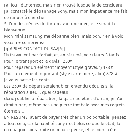
J'ai fouillé Internet, mais rien trouvé jusque là de concluant.
J'ai contacté le dépannage Sony, mais mon impatience me fait
continuer à chercher.
Si l'un des génies du forum avait une idée, elle serait la
bienvenue.
Mon mini samsung me dépanne bien, mais bon, rien à voir,
vous me comprenez!
[g]APRES CONTACT DU SAV[/g]:
Ils travaillent par forfait, et, en résumé, voici leurs 3 tarifs :
Pour le transport et le devis : 259¤
Pour réparer un élément "moyen" (style graveur) 478 ¤
Pour un élément important (style carte mère, alim) 878 ¤
Je vous passe les cents...
Les 259¤ de départ seraient bien entendu déduits si la
réparation a lieu... quel cadeau!
donc j'oublie la réparation, la garantie étant d'un an, je n'ai
droit à rien, même pas une pierre tombale avec mes regrets
éternels...
EN RESUME, avant de payer très cher un pc portable, pensez
à tout cela, car la fiabilité sony n'est plus ce quelle était, la
compagnie sous-traite un max je pense, et le mien a été