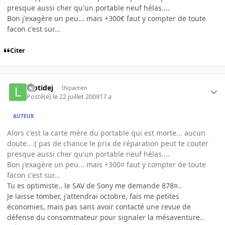
presque aussi cher qu'un portable neuf hélas....
Bon j'exagère un peu... mais +300€ faut y compter de toute
facon c'est sur...
Citer
luptidej
INpactien
Posté(e)
le 22 juillet 2009
17 a
AUTEUR
Alors c'est la carte mère du portable qui est morte... aucun
doute.. :( pas de chance le prix de réparation peut te couter
presque aussi cher qu'un portable neuf hélas....
Bon j'exagère un peu... mais +300¤ faut y compter de toute
facon c'est sur...
Tu es optimiste.. le SAV de Sony me demande 878¤..
Je laisse tomber, j'attendrai octobre, fais me petites
économies, mais pas sans avoir contacté une revue de
défense du consommateur pour signaler la mésaventure..