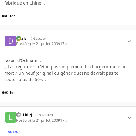
fabriqué en Chine...
Citer
Drak
INpactien
Posté(e)
le 21 juillet 2009
17 a
rasoir d’Ockham...
,,,t'as regardé si c'était pas simplement le chargeur qui était
mort ? Un neuf (original ou générique) ne devrait pas te
couter plus de 50¤...
Citer
luptidej
INpactien
Posté(e)
le 21 juillet 2009
17 a
AUTEUR