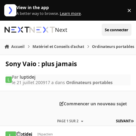
Aller au contenu
View in the app
×
Di
A better way to browse.
Learn more
.
Next
Se connecter
Accueil
Matériel et Conseils d'achat
Ordinateurs portables
Sony Vaio : plus jamais
Par
luptidej
le 21 juillet 2009
17 a
dans
Ordinateurs portables
Commencer un nouveau sujet
PAGE 1 SUR 2
SUIVANT
luptidej
INpactien