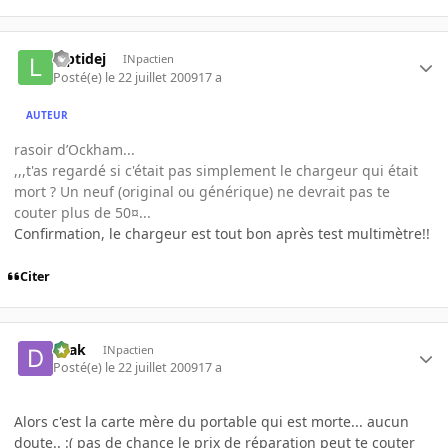
luptidej
INpactien
Posté(e)
le 22 juillet 2009
17 a
AUTEUR
rasoir d’Ockham...
,,,t'as regardé si c'était pas simplement le chargeur qui était
mort ? Un neuf (original ou générique) ne devrait pas te
couter plus de 50¤...
Confirmation, le chargeur est tout bon après test multimètre!!
Citer
Drak
INpactien
Posté(e)
le 22 juillet 2009
17 a
Alors c'est la carte mère du portable qui est morte... aucun
doute.. :( pas de chance le prix de réparation peut te couter