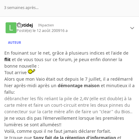
3 semaines après...
luptidej
INpactien
Posté(e)
le 12 août 2009
16 a
AUTEUR
En fouinant sur le net, grâce à plusieurs indices et l'aide de
flit
et de vous tous sur ce forum, je peux enfin donner la
bonne nouvelle :
Tout arrive
Alors que mon Vaio était out depuis le 7 juillet, il a redémarré
hier après-midi après un
démontage maison
et minutieux il a
fallu:
débrancher les fils reliant la pile de 2,4V (elle est double) à la
carte mère et faire un court-circuit entre les deux pinnes du
connecteur sur la carte mère afin de faire un "clear" du Bios..
Je ne vous dis pas l'émerveillement lorsque les premières
lumières se sont allumées!!
Voilà, comme quoi il ne faut jamais déclarer forfait.
Je trouve que
Sony fait de la rétention d'information
et