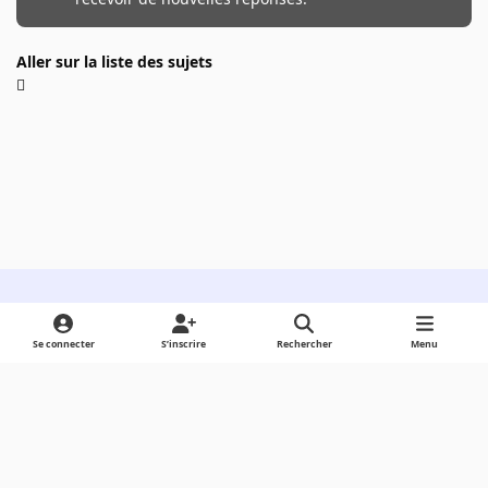
Aller sur la liste des sujets
Light Mode
Dark Mode
System Preference
Se connecter
S’inscrire
Rechercher
Menu
Langue
Cookies
Powered by
Invision Community