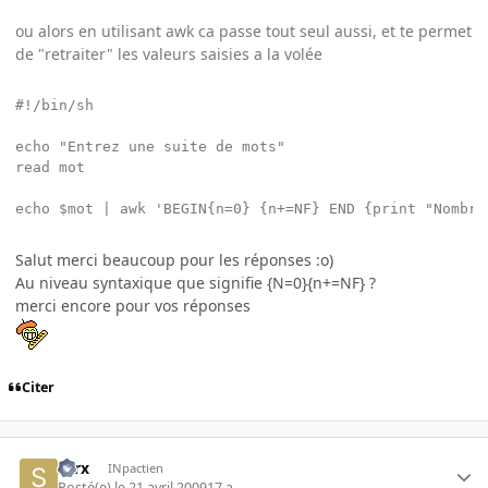
ou alors en utilisant awk ca passe tout seul aussi, et te permet
de "retraiter" les valeurs saisies a la volée
#!/bin/sh

echo "Entrez une suite de mots"

read mot

echo $mot | awk 'BEGIN{n=0} {n+=NF} END {print "Nombre
Salut merci beaucoup pour les réponses :o)
Au niveau syntaxique que signifie {N=0}{n+=NF} ?
merci encore pour vos réponses
Citer
sarx
INpactien
Posté(e)
le 21 avril 2009
17 a