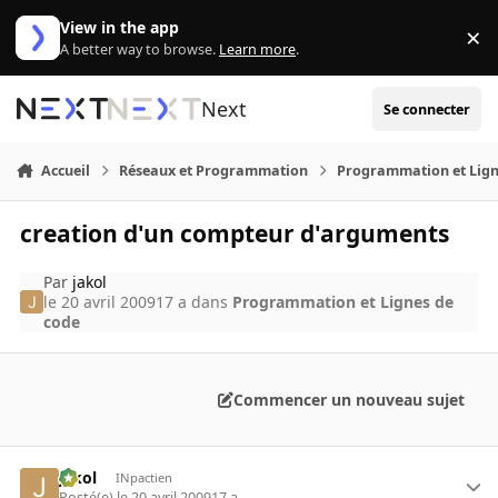
Aller au contenu
View in the app
×
Di
A better way to browse.
Learn more
.
Next
Se connecter
Accueil
Réseaux et Programmation
Programmation et Lign
creation d'un compteur d'arguments
Par
jakol
le 20 avril 2009
17 a
dans
Programmation et Lignes de
code
Commencer un nouveau sujet
jakol
INpactien
Posté(e)
le 20 avril 2009
17 a