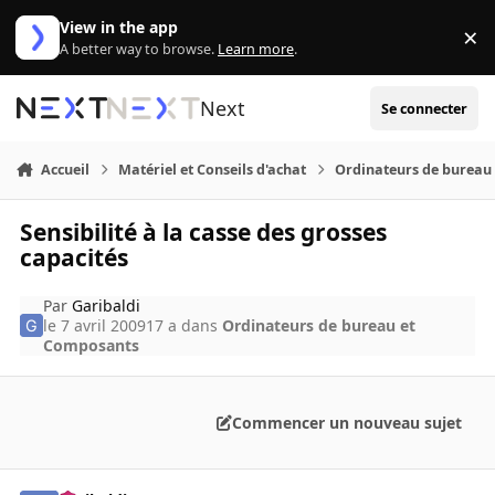
Aller au contenu
View in the app
×
Di
A better way to browse.
Learn more
.
Next
Se connecter
Accueil
Matériel et Conseils d'achat
Ordinateurs de bureau
Sensibilité à la casse des grosses
capacités
Par
Garibaldi
le 7 avril 2009
17 a
dans
Ordinateurs de bureau et
Composants
Commencer un nouveau sujet