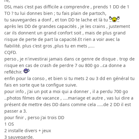
re,
DSL mais c'est pas difficile a comprendre , prends 1 DD de 1
TO ? tu lui donnes bien ; tu fais plain de partoch,
tu sauvegardes a donf , et ton DD te lache et là tu
après les DD de grandes capacités , je les crains , justement
car ils donnent un grand confort soit , mais de plus grand
risque de perte de part la capacité.Et rien a voir avec la
fiabilité. plus c'est gros ,plus tu en mets ,....
CQFD.
perso , je n'investirai jamais dans ce genre de disque . trop de
risque en cas de crash de perdre 7 ou 800 go ..ca donne a
refléchir.
enfin pour la conso , et bien si tu mets 2 ou 3 dd en général tu
fais en sorte que ta configue suive.
pour info , j'ai un pot a moi qui a donner , il a perdu 700 go
..photos filmes de vacance , ....mariage et autre , vas lui dire a
présent de mettre des DD dans comme cela .....de 2 DD il est
passer a 3.
pour finir , perso j'ai trois DD
1 OS
2 installe divers + jeux
3 sauvegarde.