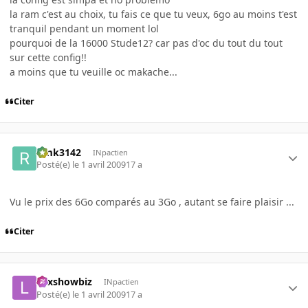
la ram c'est au choix, tu fais ce que tu veux, 6go au moins t'est
tranquil pendant un moment lol
pourquoi de la 16000 Stude12? car pas d'oc du tout du tout
sur cette config!!
a moins que tu veuille oc makache...
Citer
rimk3142
INpactien
Posté(e)
le 1 avril 2009
17 a
Vu le prix des 6Go comparés au 3Go , autant se faire plaisir ...
Citer
Lexshowbiz
INpactien
Posté(e)
le 1 avril 2009
17 a