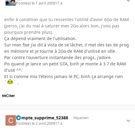
Posté(e)
le 1 avril 2009
17 a
enfin à condition que tu ressentes l'utilité d'avoir 6Go de RAM
(perso, j'ai du mal à saturer mes 2Go alors bon, j'vois pas
pourquoi prendre plus).
Ça dépend vraiment de l'utilisation.
Sur mon fixe j'ai dit à vista de se lâcher, il met des tas de prog
en mémoire et je tourne à 2Go de RAM d'utilisé en idle.
Par contre l'ouverture instantanée des progs, j'adore.
Pis quand je lance un petit GTA, binh je monte à 3.7 de RAM
d'usé ^^.
Et si comme moi t'éteins jamais le PC, binh ça arrange rien
.
Citer
Compte_supprime_52388
INpactien
Posté(e)
le 2 avril 2009
17 a