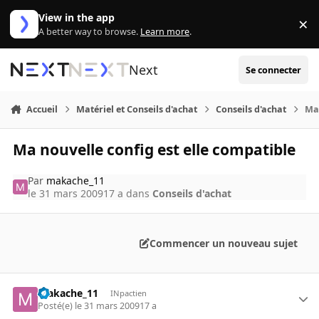
Aller au contenu
View in the app
×
Di
A better way to browse.
Learn more
.
Next
Se connecter
Accueil
Matériel et Conseils d'achat
Conseils d'achat
Ma 
Ma nouvelle config est elle compatible
Par
makache_11
le 31 mars 2009
17 a
dans
Conseils d'achat
Commencer un nouveau sujet
makache_11
INpactien
Posté(e)
le 31 mars 2009
17 a