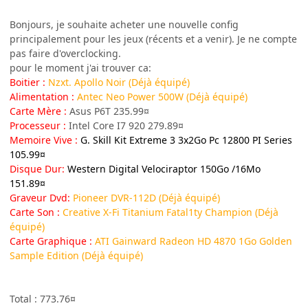
Bonjours, je souhaite acheter une nouvelle config
principalement pour les jeux (récents et a venir). Je ne compte
pas faire d'overclocking.
pour le moment j'ai trouver ca:
Boitier :
Nzxt. Apollo Noir
(Déjà équipé)
Alimentation :
Antec Neo Power 500W
(Déjà équipé)
Carte Mère :
Asus P6T 235.99¤
Processeur :
Intel Core I7 920 279.89¤
Memoire Vive :
G. Skill Kit Extreme 3 3x2Go Pc 12800 PI Series
105.99¤
Disque Dur:
Western Digital Velociraptor 150Go /16Mo
151.89¤
Graveur Dvd:
Pioneer DVR-112D
(Déjà équipé)
Carte Son :
Creative X-Fi Titanium Fatal1ty Champion
(Déjà
équipé)
Carte Graphique :
ATI Gainward Radeon HD 4870 1Go Golden
Sample Edition (Déjà équipé)
Total : 773.76¤