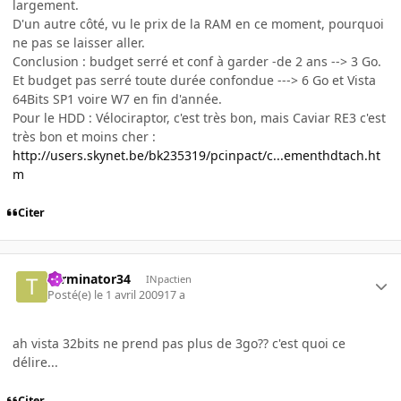
largement.
D'un autre côté, vu le prix de la RAM en ce moment, pourquoi
ne pas se laisser aller.
Conclusion : budget serré et conf à garder -de 2 ans --> 3 Go.
Et budget pas serré toute durée confondue ---> 6 Go et Vista
64Bits SP1 voire W7 en fin d'année.
Pour le HDD : Vélociraptor, c'est très bon, mais Caviar RE3 c'est
très bon et moins cher :
http://users.skynet.be/bk235319/pcinpact/c...ementhdtach.ht
m
Citer
Terminator34
INpactien
Posté(e)
le 1 avril 2009
17 a
ah vista 32bits ne prend pas plus de 3go?? c'est quoi ce
délire...
Citer