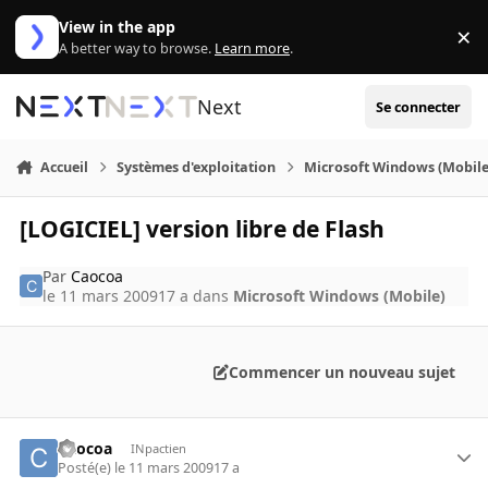
Aller au contenu
View in the app
×
Di
A better way to browse.
Learn more
.
Next
Se connecter
Accueil
Systèmes d'exploitation
Microsoft Windows (Mobile
[LOGICIEL] version libre de Flash
Par
Caocoa
le 11 mars 2009
17 a
dans
Microsoft Windows (Mobile)
Commencer un nouveau sujet
Caocoa
INpactien
Posté(e)
le 11 mars 2009
17 a