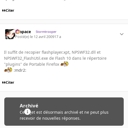
Citer
Krapace
Stormtrooper
Posté(e)
le 12 avril 2009
17 a
Il suffit de recopier flashplayer.xpt, NPSWF32.dll et
NPSWF32_FlashUtil.exe de Flash 10 dans le répertoire
"plugins" de Portable Firefox
:mdr2:
Citer
Archivé
Ce sujet est désormais archivé et ne peut plus
recevoir de nouvelles réponses.