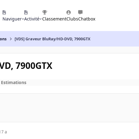
Naviguer
Activité
Classement
Clubs
Chatbox
ions
[VDS] Graveur BluRay/HD-DVD, 7900GTX
DVD, 7900GTX
 Estimations
17 a