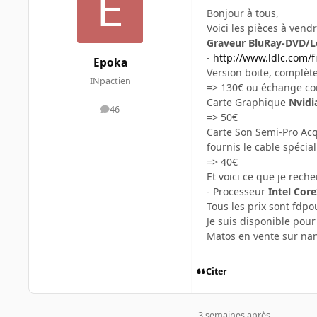
Bonjour à tous,
Voici les pièces à vendr
Graveur BluRay-DVD/
-
http://www.ldlc.com/
Epoka
Version boite, complète
INpactien
=> 130€ ou échange con
Carte Graphique
Nvidi
46
messages
=> 50€
Carte Son Semi-Pro Acq
fournis le cable spécial
=> 40€
Et voici ce que je reche
- Processeur
Intel Cor
Tous les prix sont fdpo
Je suis disponible pour 
Matos en vente sur na
Citer
3 semaines après...