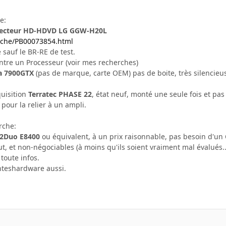
e:
Lecteur HD-HDVD LG GGW-H20L
fiche/PB00073854.html
 sauf le BR-RE de test.
tre un Processeur (voir mes recherches)
a 7900GTX
(pas de marque, carte OEM) pas de boite, très silencie
uisition
Terratec PHASE 22
, état neuf, monté une seule fois et pas
 pour la relier à un ampli.
rche:
e2Duo E8400
ou équivalent, à un prix raisonnable, pas besoin d'un 
ut, et non-négociables (à moins qu'ils soient vraiment mal évalués..
toute infos.
nteshardware aussi.