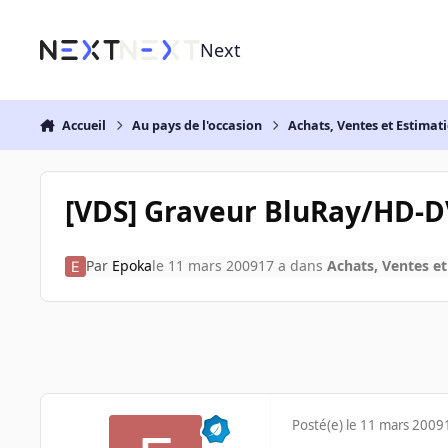
Aller au contenu
Next
Accueil
Au pays de l'occasion
Achats, Ventes et Estimat
[VDS] Graveur BluRay/HD-
Par
Epoka
le 11 mars 2009
17 a
dans
Achats, Ventes et
Posté(e)
le 11 mars 2009