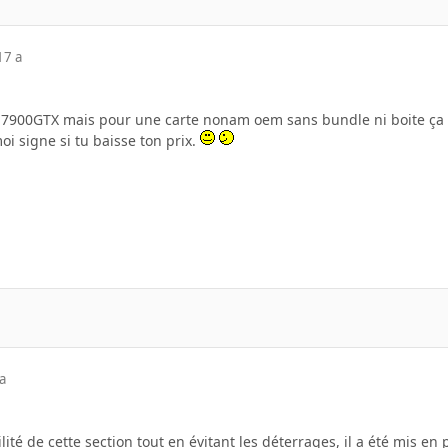
17 a
ta 7900GTX mais pour une carte nonam oem sans bundle ni boite ça
oi signe si tu baisse ton prix.
a
bilité de cette section tout en évitant les déterrages, il a été mis e