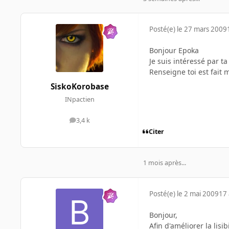
Posté(e)
le 27 mars 2009
Bonjour Epoka
Je suis intéressé par 
Renseigne toi est fait m
SiskoKorobase
INpactien
3,4 k
messages
Citer
1 mois après...
Posté(e)
le 2 mai 2009
17 
Bonjour,
Afin d'améliorer la lisi