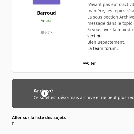
n'ayant pas eut d'acti
maniére, les topics rés
Barroud
La sous-section Archive
Ancien
message dans le topic 
Si vous avez la moindr
9,7 k
messages
section
.
Bien INpactement,
La team forum.
Citer
Archivé
Ce sujet est désormais archivé et ne peut plus re
Aller sur la liste des sujets