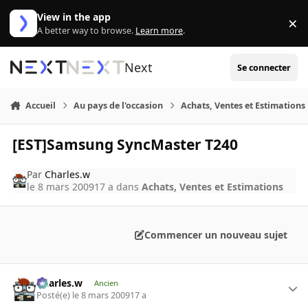
Aller au contenu
View in the app
×
Di
A better way to browse.
Learn more
.
Next
Se connecter
Accueil
Au pays de l'occasion
Achats, Ventes et Estimations
[EST]Samsung SyncMaster T240
Par
Charles.w
le 8 mars 2009
17 a
dans
Achats, Ventes et Estimations
Commencer un nouveau sujet
Charles.w
Ancien
Posté(e)
le 8 mars 2009
17 a