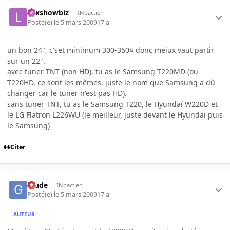
Lexshowbiz
INpactien
Posté(e)
le 5 mars 2009
17 a
un bon 24", c'set minimum 300-350¤ donc meiux vaut partir
sur un 22".
avec tuner TNT (non HD), tu as le Samsung T220MD (ou
T220HD, ce sont les mêmes, juste le nom que Samsung a dû
changer car le tuner n'est pas HD).
sans tuner TNT, tu as le Samsung T220, le Hyundaï W220D et
le LG Flatron L226WU (le meilleur, juste devant le Hyundaï puis
le Samsung)
Citer
Glude
INpactien
Posté(e)
le 5 mars 2009
17 a
AUTEUR