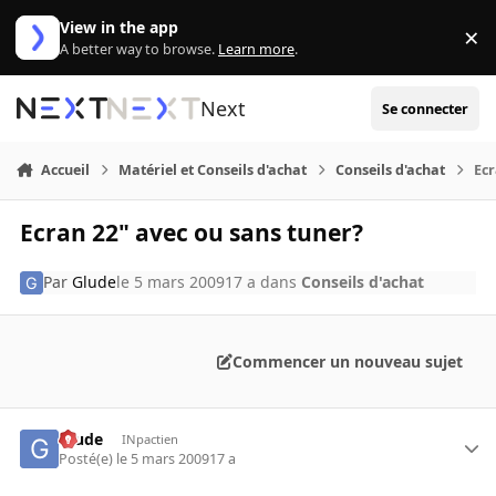
Aller au contenu
View in the app
×
Di
A better way to browse.
Learn more
.
Next
Se connecter
Accueil
Matériel et Conseils d'achat
Conseils d'achat
Ecr
Ecran 22" avec ou sans tuner?
Par
Glude
le 5 mars 2009
17 a
dans
Conseils d'achat
Commencer un nouveau sujet
Glude
INpactien
Posté(e)
le 5 mars 2009
17 a