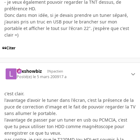
- je veux également pouvoir regarder la TNT dessus, de
préférence HD.
Donc dans mon idée, si je devais prendre un tuner séparé,
j'aurais pris un truc en USB pour le brancher sur mon
portable et afficher le tout sur l'écran 22". j'espère que c'est
clair =)
Citer
Lexshowbiz
INpactien
Posté(e)
le 5 mars 2009
17 a
c'est clair.
l'avantage d'avoir le tuner dans l'écran, c'est la présence de la
puce de correction d'image et le fait de pouvoir regarder la TV
sans allumer le portable.
l'avantage de passer par un tuner en usb ou PCMCIA, c'est
que tu peux utiliser ton HDD comme magnétoscope pour
enregistrer ce que tu veux.
par contre, je sais que le T220MD (ou HD) est soumis à la