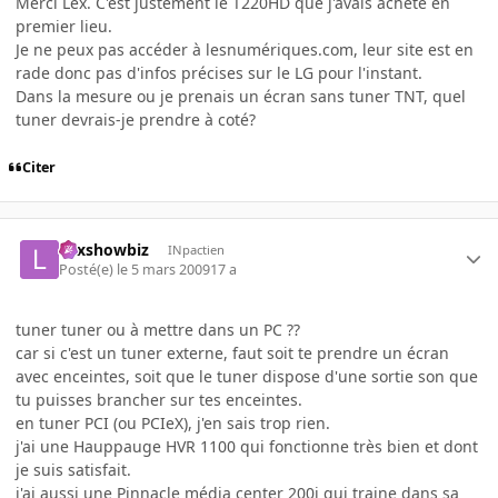
Merci Lex. C'est justement le T220HD que j'avais acheté en
premier lieu.
Je ne peux pas accéder à lesnumériques.com, leur site est en
rade donc pas d'infos précises sur le LG pour l'instant.
Dans la mesure ou je prenais un écran sans tuner TNT, quel
tuner devrais-je prendre à coté?
Citer
Lexshowbiz
INpactien
Posté(e)
le 5 mars 2009
17 a
tuner tuner ou à mettre dans un PC ??
car si c'est un tuner externe, faut soit te prendre un écran
avec enceintes, soit que le tuner dispose d'une sortie son que
tu puisses brancher sur tes enceintes.
en tuner PCI (ou PCIeX), j'en sais trop rien.
j'ai une Hauppauge HVR 1100 qui fonctionne très bien et dont
je suis satisfait.
j'ai aussi une Pinnacle média center 200i qui traine dans sa