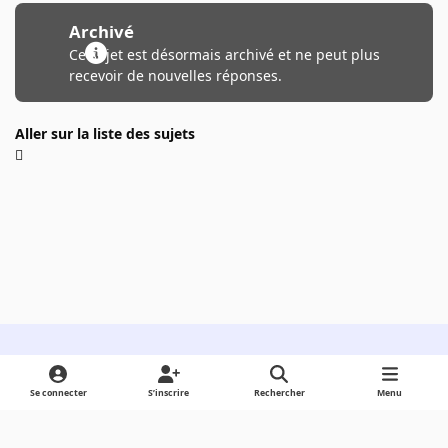
Archivé
Ce sujet est désormais archivé et ne peut plus
recevoir de nouvelles réponses.
Aller sur la liste des sujets
Light Mode
Dark Mode
System Preference
Se connecter
S’inscrire
Rechercher
Menu
Langue
Cookies
Powered by
Invision Community