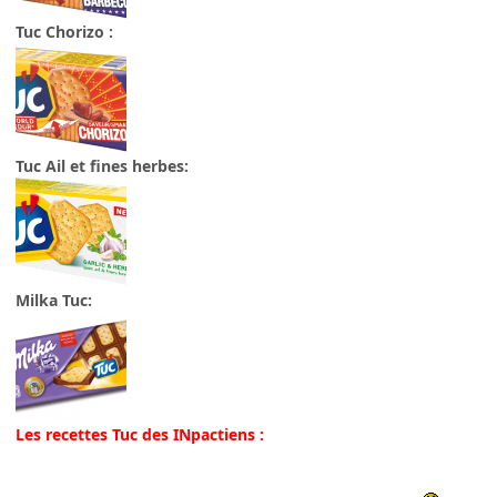
Tuc Chorizo :
Tuc Ail et fines herbes:
Milka Tuc:
Les recettes Tuc des INpactiens :