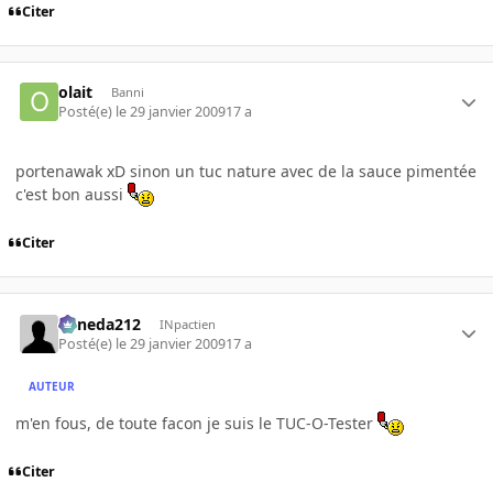
Citer
olait
Banni
Posté(e)
le 29 janvier 2009
17 a
portenawak xD sinon un tuc nature avec de la sauce pimentée
c'est bon aussi
Citer
keneda212
INpactien
Posté(e)
le 29 janvier 2009
17 a
AUTEUR
m'en fous, de toute facon je suis le TUC-O-Tester
Citer