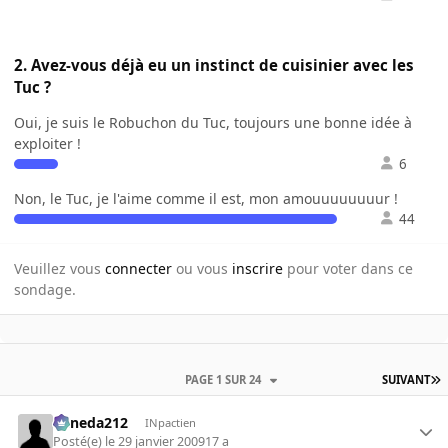
2. Avez-vous déjà eu un instinct de cuisinier avec les
Tuc ?
Oui, je suis le Robuchon du Tuc, toujours une bonne idée à
exploiter !
6
Non, le Tuc, je l'aime comme il est, mon amouuuuuuuur !
44
Veuillez vous
connecter
ou vous
inscrire
pour voter dans ce
sondage.
PAGE 1 SUR 24
SUIVANT
keneda212
INpactien
Posté(e)
le 29 janvier 2009
17 a