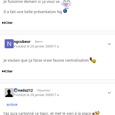
Je fusionne demain si ça vous va
Il a fait une belle présentation Ng
Citer
ngcubeur
Banni
Posté(e)
le 29 janvier 2009
17 a
Je voulais que ça fasse vraie fausse centralisation
Citer
keneda212
INpactien
Posté(e)
le 29 janvier 2009
17 a
AUTEUR
t'as qu'a cartonné ce topic, et met le sien à la place