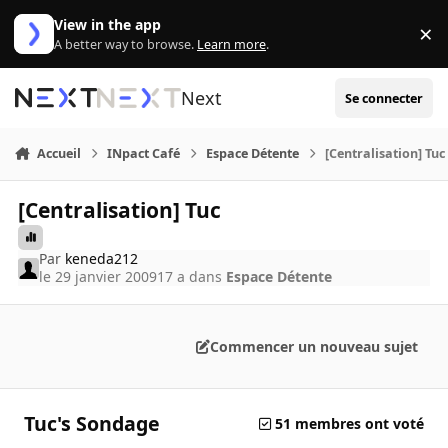
Aller au contenu
View in the app
×
Di
A better way to browse.
Learn more
.
Next
Se connecter
Accueil
INpact Café
Espace Détente
[Centralisation] Tuc
[Centralisation] Tuc
Par
keneda212
le 29 janvier 2009
17 a
dans
Espace Détente
Commencer un nouveau sujet
Tuc's Sondage
51 membres ont voté