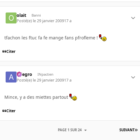
olait
Banni
Posté(e)
le 29 janvier 2009
17 a
tfachon les ftuc fa fe mange fans pfrofleme !
Citer
Allegro
INpactien
Posté(e)
le 29 janvier 2009
17 a
Mince, y a des miettes partout
Citer
PAGE 1 SUR 24
SUIVANT