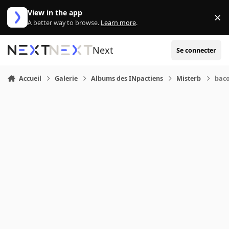
Aller au contenu
View in the app
×
Di
A better way to browse.
Learn more
.
Next
Se connecter
Accueil
Galerie
Albums des INpactiens
Misterb
bac