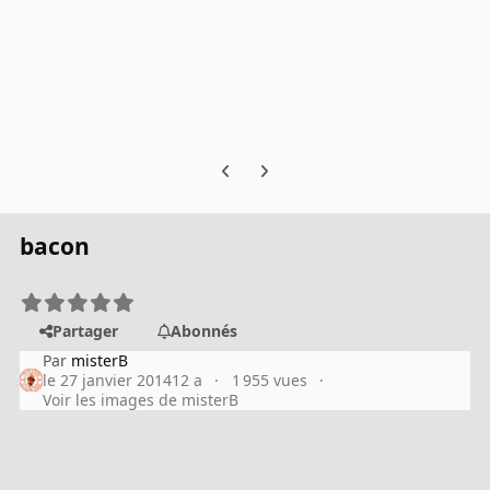
Previous carousel slide
Next carousel slide
bacon
Partager
Abonnés
Par
misterB
le 27 janvier 2014
12 a
1 955 vues
Voir les images de misterB