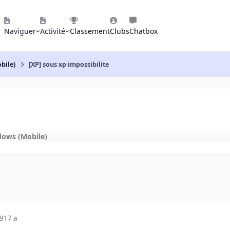
Naviguer
Activité
Classement
Clubs
Chatbox
bile)
[XP] sous xp impossibilite
dows (Mobile)
09
17 a