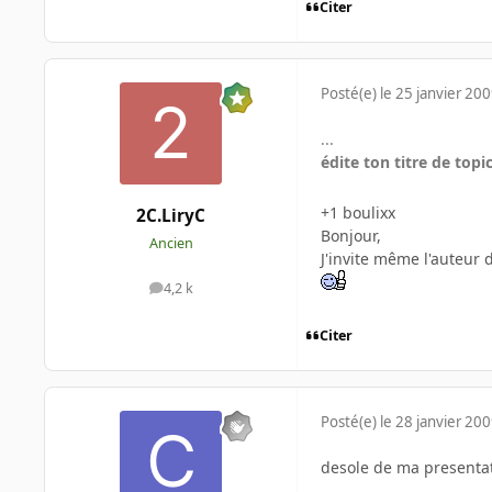
Citer
Posté(e)
le 25 janvier 20
...
édite ton titre de to
+1 boulixx
2C.LiryC
Bonjour,
Ancien
J'invite même l'auteur 
4,2 k
messages
Citer
Posté(e)
le 28 janvier 20
desole de ma presentat