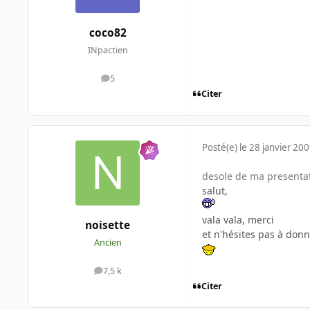
coco82
INpactien
5
messages
Citer
Posté(e)
le 28 janvier 20
desole de ma presentat
salut,
vala vala, merci
noisette
et n'hésites pas à donn
Ancien
7,5 k
messages
Citer