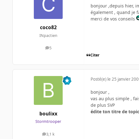
bonjour ,depuis hier, i
également , quand je fa
merci de vos conseils
coco82
INpactien
5
messages
Citer
Posté(e)
le 25 janvier 20
bonjour ,
vas au plus simple , fa
de plus SVP
édite ton titre de to
boulixx
Stormtrooper
3,1 k
messages