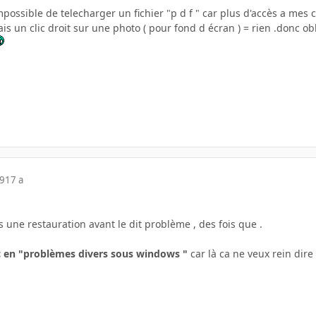
mpossible de telecharger un fichier "p d f " car plus d'accès a mes 
is un clic droit sur une photo ( pour fond d écran ) = rien .donc ob
09
17 a
is une restauration avant le dit problème , des fois que .
pic en "problèmes divers sous windows "
car là ca ne veux rein dire