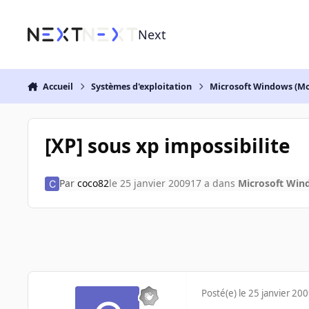
Aller au contenu
Next
Accueil
Systèmes d'exploitation
Microsoft Windows (Mo
[XP] sous xp impossibilite
Par
coco82
le 25 janvier 2009
17 a
dans
Microsoft Win
Posté(e)
le 25 janvier 20