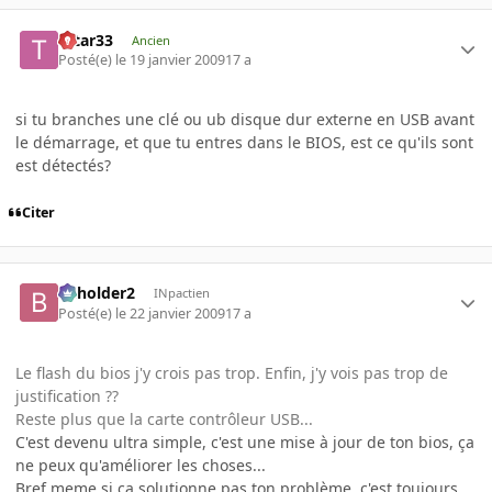
tatar33
Ancien
Posté(e)
le 19 janvier 2009
17 a
si tu branches une clé ou ub disque dur externe en USB avant
le démarrage, et que tu entres dans le BIOS, est ce qu'ils sont
est détectés?
Citer
beholder2
INpactien
Posté(e)
le 22 janvier 2009
17 a
Le flash du bios j'y crois pas trop. Enfin, j'y vois pas trop de
justification ??
Reste plus que la carte contrôleur USB...
C'est devenu ultra simple, c'est une mise à jour de ton bios, ça
ne peux qu'améliorer les choses...
Bref meme si ça solutionne pas ton problème, c'est toujours