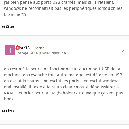
J'ai bien pensé aux ports USB cramés, mais si ils l'étaient,
windows ne reconnaitrait pas les périphériques lorsqu'on les
branche ???
Citer
tatar33
Ancien
Posté(e)
le 16 janvier 2009
17 a
en résumé ta souris ne fonctionne sur aucun port USB de ta
machine, en revanche tout autre matériel est détecté en USB.
on exclut la souris....on exclut les ports....on exclut windows
mal installé, il reste à faire un clear cmos, à dépoussièrer la
RAM ....et prier pour la CM (beholder2 trouve que çà sent pas
bon)
Citer