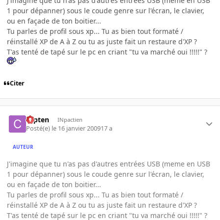
J'imagine que tu n'as pas d'autres entrées USB (meme en USB
1 pour dépanner) sous le coude genre sur l'écran, le clavier,
ou en façade de ton boitier...
Tu parles de profil sous xp... Tu as bien tout formaté /
réinstallé XP de A à Z ou tu as juste fait un restaure d'XP ?
T'as tenté de tapé sur le pc en criant "tu va marché oui !!!!!" ?
Citer
capten
INpactien
Posté(e)
le 16 janvier 2009
17 a
AUTEUR
J'imagine que tu n'as pas d'autres entrées USB (meme en USB
1 pour dépanner) sous le coude genre sur l'écran, le clavier,
ou en façade de ton boitier...
Tu parles de profil sous xp... Tu as bien tout formaté /
réinstallé XP de A à Z ou tu as juste fait un restaure d'XP ?
T'as tenté de tapé sur le pc en criant "tu va marché oui !!!!!" ?