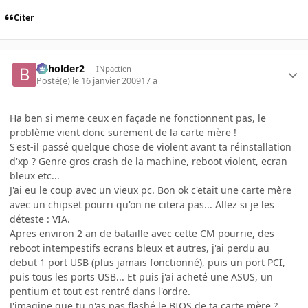
Citer
beholder2
INpactien
Posté(e)
le 16 janvier 2009
17 a
Ha ben si meme ceux en façade ne fonctionnent pas, le
problème vient donc surement de la carte mère !
S'est-il passé quelque chose de violent avant ta réinstallation
d'xp ? Genre gros crash de la machine, reboot violent, ecran
bleux etc...
J'ai eu le coup avec un vieux pc. Bon ok c'etait une carte mère
avec un chipset pourri qu'on ne citera pas... Allez si je les
déteste : VIA.
Apres environ 2 an de bataille avec cette CM pourrie, des
reboot intempestifs ecrans bleux et autres, j'ai perdu au
debut 1 port USB (plus jamais fonctionné), puis un port PCI,
puis tous les ports USB... Et puis j'ai acheté une ASUS, un
pentium et tout est rentré dans l'ordre.
J'imagine que tu n'as pas flashé le BIOS de ta carte mère ?