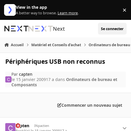
Aller au contenu
View in the app
×
Di
A better way to browse.
Learn more
.
Next
Se connecter
Accueil
Matériel et Conseils d'achat
Ordinateurs de bureau
Périphériques USB non reconnus
Par
capten
le 15 janvier 2009
17 a
dans
Ordinateurs de bureau et
Composants
Commencer un nouveau sujet
capten
INpactien
Posté(e)
le 15 janvier 2009
17 a