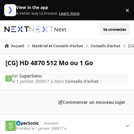
Aller au contenu
View in the app
×
Di
A better way to browse.
Learn more
.
Next
Se connecter
Accueil
Matériel et Conseils d'achat
Conseils d'achat
[CG
[CG] HD 4870 512 Mo ou 1 Go
Par
SuperSonic
le 1 janvier 2009
17 a
dans
Conseils d'achat
Commencer un nouveau sujet
SuperSonic
INpactien
Posté(e)
le 1 janvier 2009
17 a