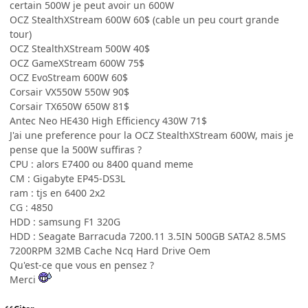
certain 500W je peut avoir un 600W
OCZ StealthXStream 600W 60$ (cable un peu court grande
tour)
OCZ StealthXStream 500W 40$
OCZ GameXStream 600W 75$
OCZ EvoStream 600W 60$
Corsair VX550W 550W 90$
Corsair TX650W 650W 81$
Antec Neo HE430 High Efficiency 430W 71$
J'ai une preference pour la OCZ StealthXStream 600W, mais je
pense que la 500W suffiras ?
CPU : alors E7400 ou 8400 quand meme
CM : Gigabyte EP45-DS3L
ram : tjs en 6400 2x2
CG : 4850
HDD : samsung F1 320G
HDD : Seagate Barracuda 7200.11 3.5IN 500GB SATA2 8.5MS
7200RPM 32MB Cache Ncq Hard Drive Oem
Qu'est-ce que vous en pensez ?
Merci