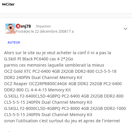
Citer
rbenj78
INpactien
Posté(e)
le 22 décembre 2008
17 a
AUTEUR
Alors sur le site ou je veut acheter la conf il ni a pas la
G.Skill PI Black PC6400 cas 4 2*2Go
parmis ces memoires laquelle semblerait la mieux
OCZ Gold XTC PC2-6400 4GB 2X2GB DDR2-800 CL5-5-5-18
DDR2 240PIN Dual Channel Memory Kit
OCZ Reaper OCZ2RPR800C44GK 4GB DDR2 2X2GB PC2-6400
DDR2-800 CL 4-4-4-15 Memory Kit
G.SKILL F2-6400CL5D-4GBPQ PC2-6400 4GB 2X2GB DDR2-800
CL5-5-5-15 240PIN Dual Channel Memory Kit
G.SKILL F2-8000CL5D-4GBPQ PC2-8000 4GB 2X2GB DDR2-1000
CL5-5-5-15 240PIN Dual Channel Memory Kit
sinon l'utilisation c'est surtout du jeu et apres de l'internet