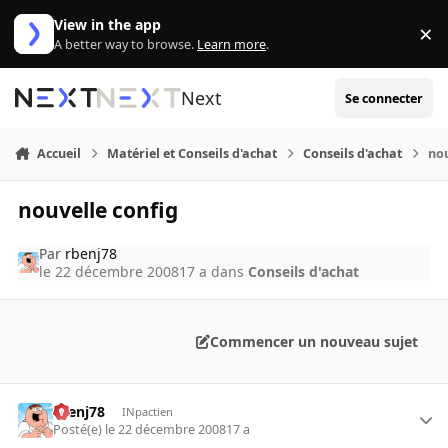
Aller au contenu
View in the app
×
Di
A better way to browse.
Learn more
.
Next
Se connecter
Accueil
Matériel et Conseils d'achat
Conseils d'achat
nou
nouvelle config
Par
rbenj78
le 22 décembre 2008
17 a
dans
Conseils d'achat
Commencer un nouveau sujet
rbenj78
INpactien
Posté(e)
le 22 décembre 2008
17 a