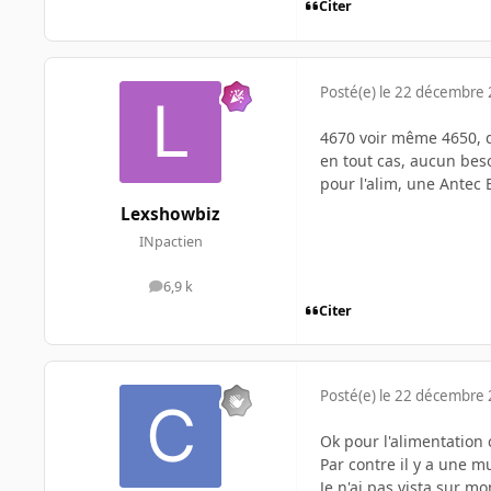
Citer
Posté(e)
le 22 décembre
4670 voir même 4650, q
en tout cas, aucun bes
pour l'alim, une Antec 
Lexshowbiz
INpactien
6,9 k
messages
Citer
Posté(e)
le 22 décembre
Ok pour l'alimentation
Par contre il y a une 
Je n'ai pas vista sur m