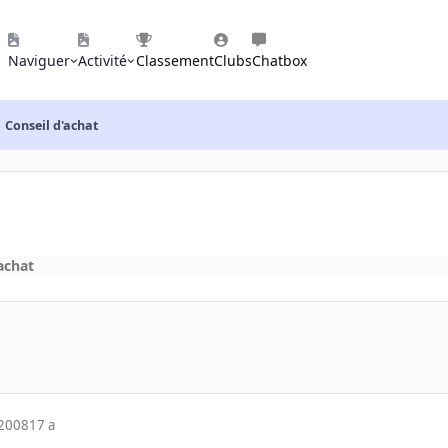
Naviguer
Activité
Classement
Clubs
Chatbox
Conseil d'achat
achat
 2008
17 a