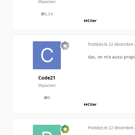
INpactien
2,3 k
messages
Citer
Posté(e)
le 22 décembre
dac, on m'a aussi propo
Code21
INpactien
9
messages
Citer
Posté(e)
le 22 décembre