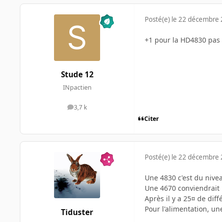
Posté(e)
le 22 décembre
+1 pour la HD4830 pas 
Stude 12
INpactien
3,7 k
messages
Citer
Posté(e)
le 22 décembre
Une 4830 c'est du nive
Une 4670 conviendrait 
Après il y a 25¤ de diff
Pour l'alimentation, u
Tiduster