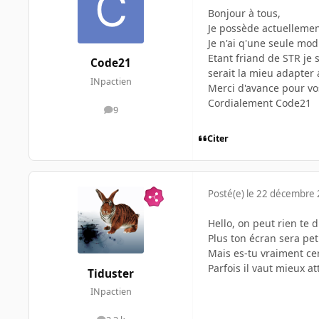
Bonjour à tous,
Je possède actuellemen
Je n'ai q'une seule mod
Etant friand de STR je
Code21
serait la mieu adapter 
INpactien
Merci d'avance pour vo
Cordialement Code21
9
messages
Citer
Posté(e)
le 22 décembre
Hello, on peut rien te d
Plus ton écran sera pet
Mais es-tu vraiment cer
Parfois il vaut mieux a
Tiduster
INpactien