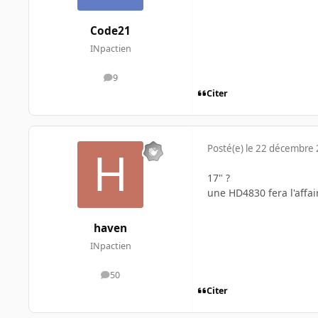
Code21
INpactien
9
messages
Citer
Posté(e)
le 22 décembre
17" ?
une HD4830 fera l'affair
haven
INpactien
50
messages
Citer