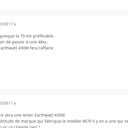
 2008
17 a
uoique la 70 est préférable.
oin de passer à une 48xx.
Earthwatt 430W fera l'affaire.
 2008
17 a
 ce sera une Antec Earthwatt 430W.
multitude de marque qui fabrique le modèle 4670 il y en a une qui 
on pc ça change rien ?