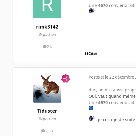
Une
4670
conviendrait 
rimk3142
INpactien
2 k
messages
Citer
Posté(e)
le 22 décembre
dac, on m'a aussi propo
Oui, vaut quand même 
Une
4670
conviendrait 
Tiduster
INpactien
, je corrige de suite 
2,3 k
messages