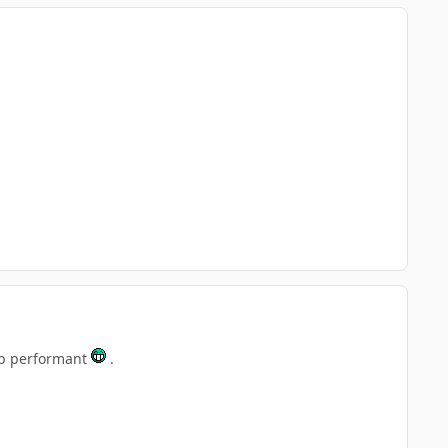
rop performant
.