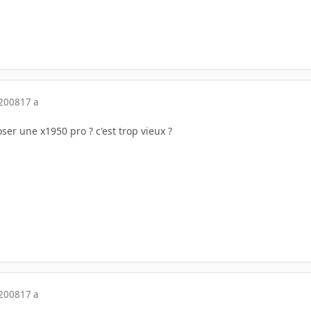
 2008
17 a
ser une x1950 pro ? c'est trop vieux ?
 2008
17 a