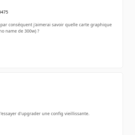
3475
 par conséquent j'aimerai savoir quelle carte graphique
e no name de 300w) ?
'essayer d'upgrader une config vieillissante.