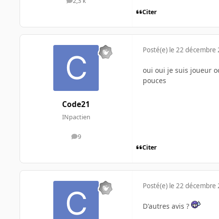
2,3 k
messages
Citer
Posté(e)
le 22 décembre
oui oui je suis joueur 
pouces
Code21
INpactien
9
messages
Citer
Posté(e)
le 22 décembre
D'autres avis ?