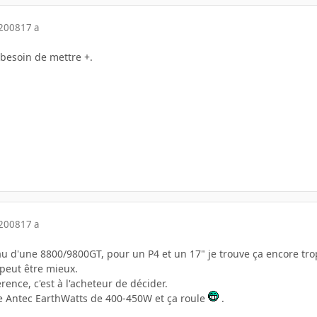
 2008
17 a
besoin de mettre +.
 2008
17 a
au d'une 8800/9800GT, pour un P4 et un 17" je trouve ça encore t
peut être mieux.
érence, c'est à l'acheteur de décider.
ne Antec EarthWatts de 400-450W et ça roule
.