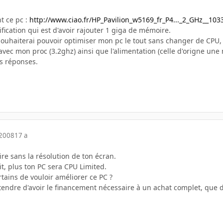
t ce pc :
http://www.ciao.fr/HP_Pavilion_w5169_fr_P4..._2_GHz__103
ification qui est d'avoir rajouter 1 giga de mémoire.
 souhaiterai pouvoir optimiser mon pc le tout sans changer de CPU,
avec mon proc (3.2ghz) ainsi que l'alimentation (celle d'origne un
s réponses.
 2008
17 a
ire sans la résolution de ton écran.
it, plus ton PC sera CPU Limited.
tains de vouloir améliorer ce PC ?
ttendre d'avoir le financement nécessaire à un achat complet, que d