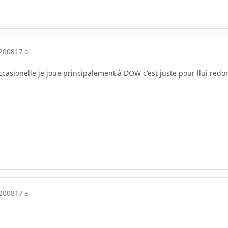
 2008
17 a
occasionelle je joue principalement à DOW c'est juste pour llui re
 2008
17 a