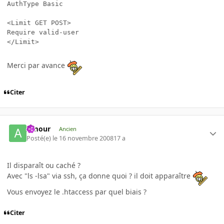
AuthType Basic

<Limit GET POST>

Require valid-user

</Limit>
Merci par avance
Citer
Amour
Ancien
Posté(e)
le 16 novembre 2008
17 a
Il disparaît ou caché ?
Avec "ls -lsa" via ssh, ça donne quoi ? il doit apparaître
Vous envoyez le .htaccess par quel biais ?
Citer