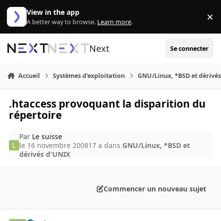
Aller au contenu
View in the app
×
Di
A better way to browse.
Learn more
.
Next
Se connecter
Accueil
Systèmes d'exploitation
GNU/Linux, *BSD et dérivé
.htaccess provoquant la disparition du
répertoire
Par
Le suisse
le 16 novembre 2008
17 a
dans
GNU/Linux, *BSD et
dérivés d'UNIX
Commencer un nouveau sujet