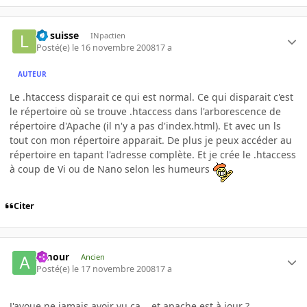
Le suisse
INpactien
Posté(e)
le 16 novembre 2008
17 a
AUTEUR
Le .htaccess disparait ce qui est normal. Ce qui disparait c'est
le répertoire où se trouve .htaccess dans l'arborescence de
répertoire d'Apache (il n'y a pas d'index.html). Et avec un ls
tout con mon répertoire apparait. De plus je peux accéder au
répertoire en tapant l'adresse complète. Et je crée le .htaccess
à coup de Vi ou de Nano selon les humeurs
Citer
Amour
Ancien
Posté(e)
le 17 novembre 2008
17 a
J'avoue ne jamais avoir vu ça... et apache est à jour ?