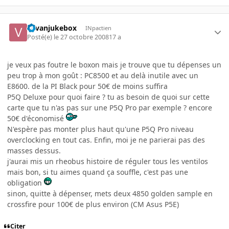
vavanjukebox
INpactien
Posté(e)
le 27 octobre 2008
17 a
je veux pas foutre le boxon mais je trouve que tu dépenses un
peu trop à mon goût : PC8500 et au delà inutile avec un
E8600. de la PI Black pour 50€ de moins suffira
P5Q Deluxe pour quoi faire ? tu as besoin de quoi sur cette
carte que tu n'as pas sur une P5Q Pro par exemple ? encore
50€ d'économisé
N'espère pas monter plus haut qu'une P5Q Pro niveau
overclocking en tout cas. Enfin, moi je ne parierai pas des
masses dessus.
j'aurai mis un rheobus histoire de réguler tous les ventilos
mais bon, si tu aimes quand ça souffle, c'est pas une
obligation
sinon, quitte à dépenser, mets deux 4850 golden sample en
crossfire pour 100€ de plus environ (CM Asus P5E)
Citer