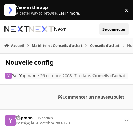
Aller au contenu
View in the app
×
Di
A better way to browse.
Learn more
.
Next
Se connecter
Accueil
Matériel et Conseils d'achat
Conseils d'achat
Nou
Nouvelle config
Par
Yopman
le 26 octobre 2008
17 a
dans
Conseils d'achat
Commencer un nouveau sujet
Yopman
INpactien
Posté(e)
le 26 octobre 2008
17 a