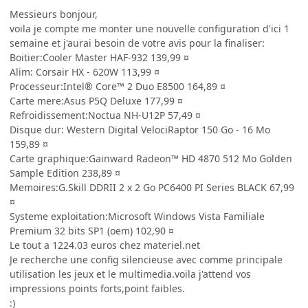
Messieurs bonjour,
voila je compte me monter une nouvelle configuration d'ici 1
semaine et j'aurai besoin de votre avis pour la finaliser:
Boitier:Cooler Master HAF-932 139,99 ¤
Alim: Corsair HX - 620W 113,99 ¤
Processeur:Intel® Core™ 2 Duo E8500 164,89 ¤
Carte mere:Asus P5Q Deluxe 177,99 ¤
Refroidissement:Noctua NH-U12P 57,49 ¤
Disque dur: Western Digital VelociRaptor 150 Go - 16 Mo
159,89 ¤
Carte graphique:Gainward Radeon™ HD 4870 512 Mo Golden
Sample Edition 238,89 ¤
Memoires:G.Skill DDRII 2 x 2 Go PC6400 PI Series BLACK 67,99
¤
Systeme exploitation:Microsoft Windows Vista Familiale
Premium 32 bits SP1 (oem) 102,90 ¤
Le tout a 1224.03 euros chez materiel.net
Je recherche une config silencieuse avec comme principale
utilisation les jeux et le multimedia.voila j'attend vos
impressions points forts,point faibles.
:)