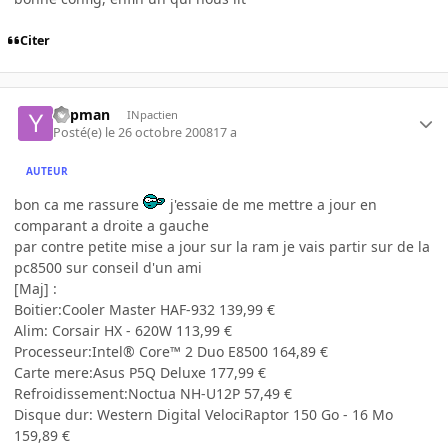
Citer
Yopman
INpactien
Posté(e)
le 26 octobre 2008
17 a
AUTEUR
bon ca me rassure
j'essaie de me mettre a jour en
comparant a droite a gauche
par contre petite mise a jour sur la ram je vais partir sur de la
pc8500 sur conseil d'un ami
[Maj] :
Boitier:Cooler Master HAF-932 139,99 €
Alim: Corsair HX - 620W 113,99 €
Processeur:Intel® Core™ 2 Duo E8500 164,89 €
Carte mere:Asus P5Q Deluxe 177,99 €
Refroidissement:Noctua NH-U12P 57,49 €
Disque dur: Western Digital VelociRaptor 150 Go - 16 Mo
159,89 €