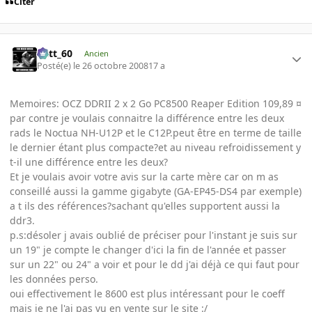
Citer
Batt_60
Ancien
Posté(e)
le 26 octobre 2008
17 a
Memoires: OCZ DDRII 2 x 2 Go PC8500 Reaper Edition 109,89 ¤
par contre je voulais connaitre la différence entre les deux
rads le Noctua NH-U12P et le C12P.peut être en terme de taille
le dernier étant plus compacte?et au niveau refroidissement y
t-il une différence entre les deux?
Et je voulais avoir votre avis sur la carte mère car on m as
conseillé aussi la gamme gigabyte (GA-EP45-DS4 par exemple)
a t ils des références?sachant qu'elles supportent aussi la
ddr3.
p.s:désoler j avais oublié de préciser pour l'instant je suis sur
un 19" je compte le changer d'ici la fin de l'année et passer
sur un 22" ou 24" a voir et pour le dd j'ai déjà ce qui faut pour
les données perso.
oui effectivement le 8600 est plus intéressant pour le coeff
mais je ne l'ai pas vu en vente sur le site :/