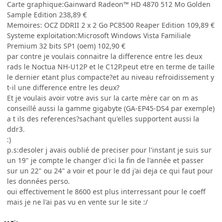
Carte graphique:Gainward Radeon™ HD 4870 512 Mo Golden
Sample Edition 238,89 €
Memoires: OCZ DDRII 2 x 2 Go PC8500 Reaper Edition 109,89 €
Systeme exploitation:Microsoft Windows Vista Familiale
Premium 32 bits SP1 (oem) 102,90 €
par contre je voulais connaitre la difference entre les deux
rads le Noctua NH-U12P et le C12P.peut etre en terme de taille
le dernier etant plus compacte?et au niveau refroidissement y
t-il une difference entre les deux?
Et je voulais avoir votre avis sur la carte mère car on m as
conseillé aussi la gamme gigabyte (GA-EP45-DS4 par exemple)
a t ils des references?sachant qu'elles supportent aussi la
ddr3.
:)
p.s:desoler j avais oublié de preciser pour l'instant je suis sur
un 19" je compte le changer d'ici la fin de l'année et passer
sur un 22" ou 24" a voir et pour le dd j'ai deja ce qui faut pour
les données perso.
oui effectivement le 8600 est plus interressant pour le coeff
mais je ne l'ai pas vu en vente sur le site :/