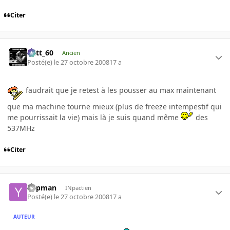
Citer
Batt_60
Ancien
Posté(e)
le 27 octobre 2008
17 a
faudrait que je retest à les pousser au max maintenant
que ma machine tourne mieux (plus de freeze intempestif qui
me pourrissait la vie) mais là je suis quand même
des
537MHz
Citer
Yopman
INpactien
Posté(e)
le 27 octobre 2008
17 a
AUTEUR