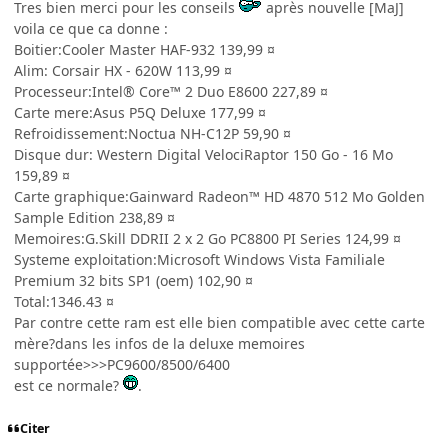
Tres bien merci pour les conseils
après nouvelle [MaJ]
voila ce que ca donne :
Boitier:Cooler Master HAF-932 139,99 ¤
Alim: Corsair HX - 620W 113,99 ¤
Processeur:Intel® Core™ 2 Duo E8600 227,89 ¤
Carte mere:Asus P5Q Deluxe 177,99 ¤
Refroidissement:Noctua NH-C12P 59,90 ¤
Disque dur: Western Digital VelociRaptor 150 Go - 16 Mo
159,89 ¤
Carte graphique:Gainward Radeon™ HD 4870 512 Mo Golden
Sample Edition 238,89 ¤
Memoires:G.Skill DDRII 2 x 2 Go PC8800 PI Series 124,99 ¤
Systeme exploitation:Microsoft Windows Vista Familiale
Premium 32 bits SP1 (oem) 102,90 ¤
Total:1346.43 ¤
Par contre cette ram est elle bien compatible avec cette carte
mère?dans les infos de la deluxe memoires
supportée>>>PC9600/8500/6400
est ce normale?
.
Citer