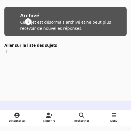
Archivé
Ce sujet est désormais archivé et ne peut plus
recevoir de nouvelles réponses.
Aller sur la liste des sujets
Light Mode
Dark Mode
System Preference
Se connecter
S’inscrire
Rechercher
Menu
Langue
Cookies