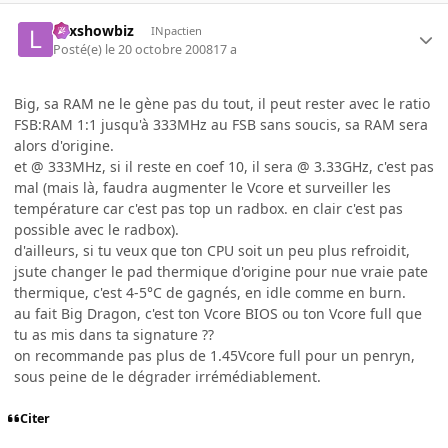
Lexshowbiz
INpactien
Posté(e)
le 20 octobre 2008
17 a
Big, sa RAM ne le gène pas du tout, il peut rester avec le ratio
FSB:RAM 1:1 jusqu'à 333MHz au FSB sans soucis, sa RAM sera
alors d'origine.
et @ 333MHz, si il reste en coef 10, il sera @ 3.33GHz, c'est pas
mal (mais là, faudra augmenter le Vcore et surveiller les
température car c'est pas top un radbox. en clair c'est pas
possible avec le radbox).
d'ailleurs, si tu veux que ton CPU soit un peu plus refroidit,
jsute changer le pad thermique d'origine pour nue vraie pate
thermique, c'est 4-5°C de gagnés, en idle comme en burn.
au fait Big Dragon, c'est ton Vcore BIOS ou ton Vcore full que
tu as mis dans ta signature ??
on recommande pas plus de 1.45Vcore full pour un penryn,
sous peine de le dégrader irrémédiablement.
Citer