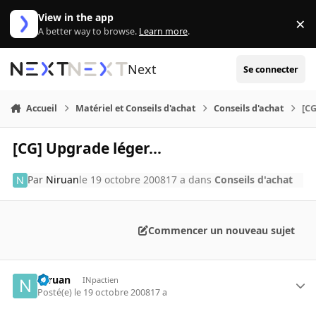
Aller au contenu
View in the app
×
Di
A better way to browse.
Learn more
.
Next
Se connecter
Accueil
Matériel et Conseils d'achat
Conseils d'achat
[CG
[CG] Upgrade léger...
Par
Niruan
le 19 octobre 2008
17 a
dans
Conseils d'achat
Commencer un nouveau sujet
Niruan
INpactien
Posté(e)
le 19 octobre 2008
17 a