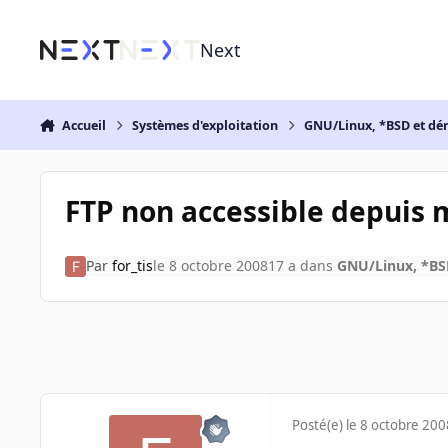
Aller au contenu
Next
Accueil
Systèmes d'exploitation
GNU/Linux, *BSD et dé
FTP non accessible depuis 
Par
for_tis
le 8 octobre 2008
17 a
dans
GNU/Linux, *BSD
Posté(e)
le 8 octobre 200