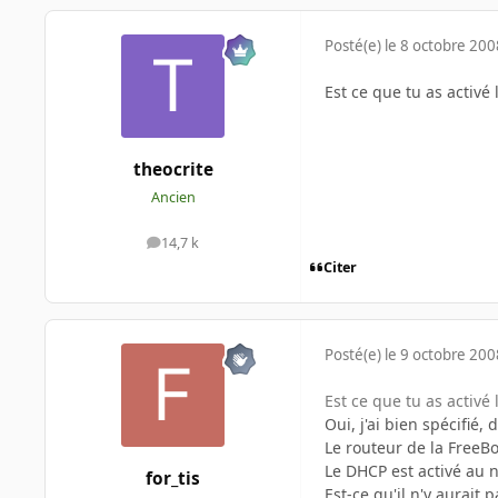
Posté(e)
le 8 octobre 200
Est ce que tu as activé
theocrite
Ancien
14,7 k
messages
Citer
Posté(e)
le 9 octobre 200
Est ce que tu as activé
Oui, j'ai bien spécifié,
Le routeur de la FreeBo
Le DHCP est activé au n
for_tis
Est-ce qu'il n'y aurait 