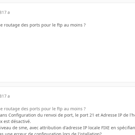
8
17 a
 le routage des ports pour le ftp au moins ?
8
17 a
 le routage des ports pour le ftp au moins ?
 dans Configuration du renvoi de port, le port 21 et Adresse IP de l'
x est désactivé.
iveau de sme, avec attribution d'adresse IP locale FIXE en spécifi
pas une erreur de configuration lors de l'istallation?