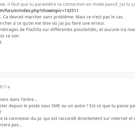
ee, il faut que tu paramètre ta connection en mode passif, j'ai lu ç
com/forum/index.php?showtopic=132511
oi. Ca devrait marcher sans problème. Mais ce n'est pas le cas.
ercher à ce qu'on me dise où j'ai pu faire une erreur.
mètrages de FileZilla sur différentes possibilités, et aucune n'a ma
ts ce soir.
t.
8
17 a
ons dans l'ordre...
ter depuis le poste sous SME ou un autre ? Est ce que tu passe par
?
ise la connexion du pc qui est raccordé directement sur internet e
ncera pas...