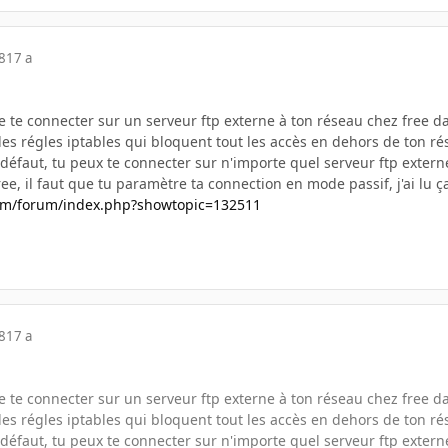
8
17 a
 de te connecter sur un serveur ftp externe à ton réseau chez free da
es régles iptables qui bloquent tout les accès en dehors de ton ré
éfaut, tu peux te connecter sur n'importe quel serveur ftp externe, 
ee, il faut que tu paramètre ta connection en mode passif, j'ai lu ç
com/forum/index.php?showtopic=132511
8
17 a
 de te connecter sur un serveur ftp externe à ton réseau chez free da
es régles iptables qui bloquent tout les accès en dehors de ton ré
éfaut, tu peux te connecter sur n'importe quel serveur ftp externe, 