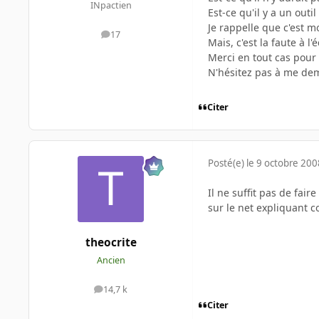
INpactien
Est-ce qu'il y a un outi
Je rappelle que c'est m
17
messages
Mais, c'est la faute à l
Merci en tout cas pour 
N'hésitez pas à me dema
Citer
Posté(e)
le 9 octobre 200
Il ne suffit pas de fair
sur le net expliquant c
theocrite
Ancien
14,7 k
messages
Citer