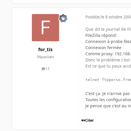
Posté(e)
le 8 octobre 200
Que dit le journal de Fil
FileZilla répond:
Connexion à probe.filez
Connexion fermée
for_tis
Comme proxy: 192.168.0
INpactien
Donc le problème c'est 
Est ce que tu peux accé
17
messages
telnet ftpperso.fre
C'est ça. Je n'arrive pa
Toutes les configuratio
Je pense que c'est au n
Citer