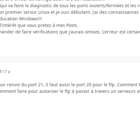
l qui va faire le diagnostic de tous les ports ouverts/fermées et les 
on premier servur Linux et je suis débutant. J'ai des connaissance
'éducation Windows!!!
l'intérêt que vous pretez à mes Posts.
nder de faire vérifications que j'aurais omises. L'erreur est cert
8
17 a
e un renvoi du port 21, il faut aussi le port 20 pour le ftp. Comment 
omment faire pour autoriser le ftp à passer à travers un serveurs ave