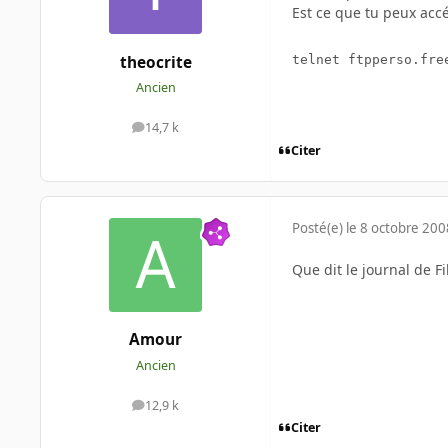
Est ce que tu peux accé
theocrite
telnet ftpperso.fre
Ancien
14,7 k
messages
Citer
Posté(e)
le 8 octobre 200
Que dit le journal de Fil
Amour
Ancien
12,9 k
messages
Citer