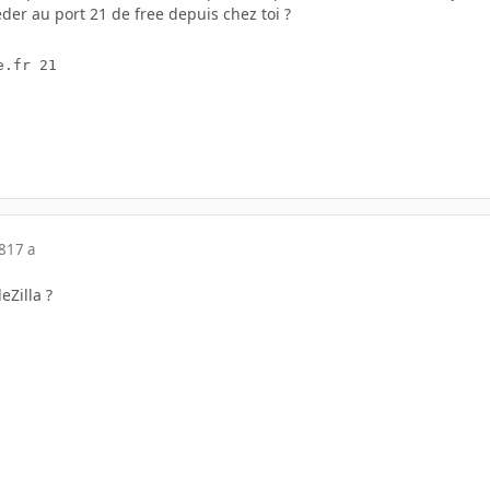
der au port 21 de free depuis chez toi ?
e.fr 21
8
17 a
eZilla ?