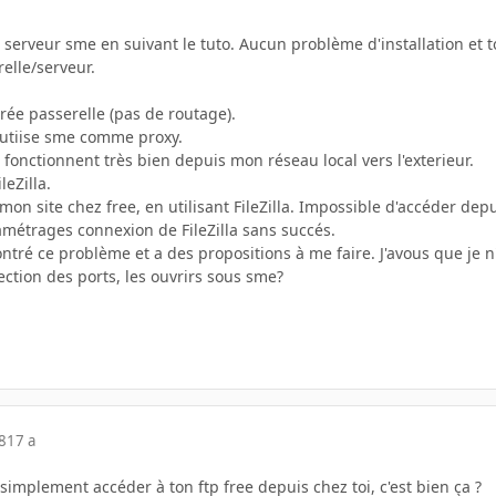
n serveur sme en suivant le tuto. Aucun problème d'installation et
elle/serveur.
rée passerelle (pas de routage).
i utiise sme comme proxy.
fonctionnent très bien depuis mon réseau local vers l'exterieur.
leZilla.
r mon site chez free, en utilisant FileZilla. Impossible d'accéder d
ramétrages connexion de FileZilla sans succés.
tré ce problème et a des propositions à me faire. J'avous que je n'
ction des ports, les ouvrirs sous sme?
8
17 a
simplement accéder à ton ftp free depuis chez toi, c'est bien ça ?