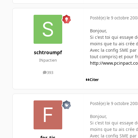
Posté(e)
le 9 octobre 200
Bonjour,
Si c'est toi qui essaye
moins que tu ais crée d
Avec la config SME par d
schtroumpf
tout compris) et pour fr
INpactien
http://www.pcinpact.
393
messages
Citer
Posté(e)
le 9 octobre 200
Bonjour,
Si c'est toi qui essaye
moins que tu ais crée d
Avec la config SME par d
for_tis