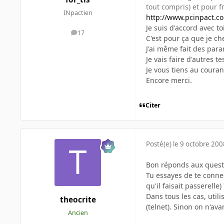
tout compris) et pour fr
INpactien
http://www.pcinpact.
Je suis d'accord avec t
17
messages
C'est pour ça que je ch
J'ai même fait des para
Je vais faire d'autres tes
Je vous tiens au couran
Encore merci.
Citer
Posté(e)
le 9 octobre 200
Bon réponds aux questi
Tu essayes de te connec
qu'il faisait passerelle) 
Dans tous les cas, util
theocrite
(telnet). Sinon on n'ava
Ancien