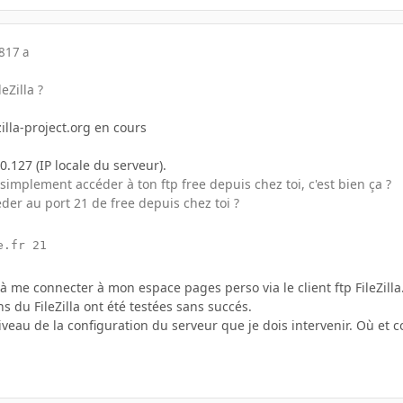
8
17 a
eZilla ?
illa-project.org en cours
.127 (IP locale du serveur).
simplement accéder à ton ftp free depuis chez toi, c'est bien ça ?
der au port 21 de free depuis chez toi ?
e.fr 21
s à me connecter à mon espace pages perso via le client ftp FileZilla
ns du FileZilla ont été testées sans succés.
iveau de la configuration du serveur que je dois intervenir. Où et 