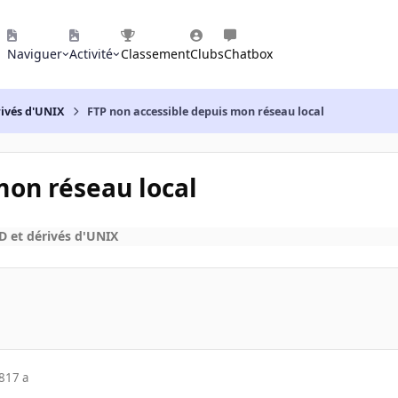
Naviguer
Activité
Classement
Clubs
Chatbox
rivés d'UNIX
FTP non accessible depuis mon réseau local
mon réseau local
 et dérivés d'UNIX
8
17 a