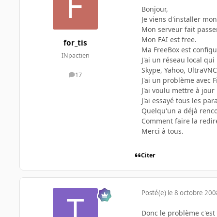
Bonjour,
Je viens d'installer mo
Mon serveur fait passer
Mon FAI est free.
for_tis
Ma FreeBox est configu
INpactien
J'ai un réseau local qu
Skype, Yahoo, UltraVNC 
17
messages
J'ai un problème avec Fi
J'ai voulu mettre à jou
J'ai essayé tous les pa
Quelqu'un a déjà rencon
Comment faire la redire
Merci à tous.
Citer
Posté(e)
le 8 octobre 200
Donc le problème c'est 