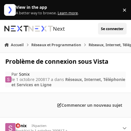
Aller au contenu
View in the app
×
Di
A better way to browse.
Learn more
.
Next
Se connecter
Accueil
Réseaux et Programmation
Réseaux, Internet, Télé
Problème de connexion sous Vista
Par
Sonix
le 1 octobre 2008
17 a
dans
Réseaux, Internet, Téléphonie
et Services en Ligne
Commencer un nouveau sujet
Sonix
INpactien
Posté(e)
le 1 octobre 2008
17 a