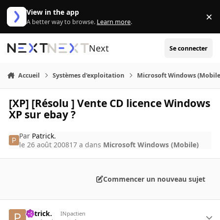
Aller au contenu
View in the app
×
Di
A better way to browse.
Learn more
.
Next
Se connecter
Accueil
Systèmes d'exploitation
Microsoft Windows (Mobile
[XP] [Résolu ] Vente CD licence Windows
XP sur ebay ?
Par
Patrick.
le 26 août 2008
17 a
dans
Microsoft Windows (Mobile)
Commencer un nouveau sujet
Patrick.
INpactien