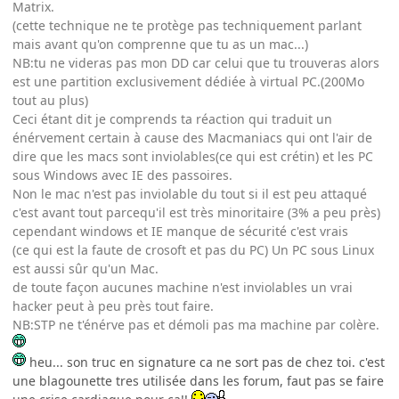
Matrix.
(cette technique ne te protège pas techniquement parlant
mais avant qu'on comprenne que tu as un mac...)
NB:tu ne videras pas mon DD car celui que tu trouveras alors
est une partition exclusivement dédiée à virtual PC.(200Mo
tout au plus)
Ceci étant dit je comprends ta réaction qui traduit un
énérvement certain à cause des Macmaniacs qui ont l'air de
dire que les macs sont inviolables(ce qui est crétin) et les PC
sous Windows avec IE des passoires.
Non le mac n'est pas inviolable du tout si il est peu attaqué
c'est avant tout parcequ'il est très minoritaire (3% a peu près)
cependant windows et IE manque de sécurité c'est vrais
(ce qui est la faute de crosoft et pas du PC) Un PC sous Linux
est aussi sûr qu'un Mac.
de toute façon aucunes machine n'est inviolables un vrai
hacker peut à peu près tout faire.
NB:STP ne t'énérve pas et démoli pas ma machine par colère.
heu... son truc en signature ca ne sort pas de chez toi. c'est
une blagounette tres utilisée dans les forum, faut pas se faire