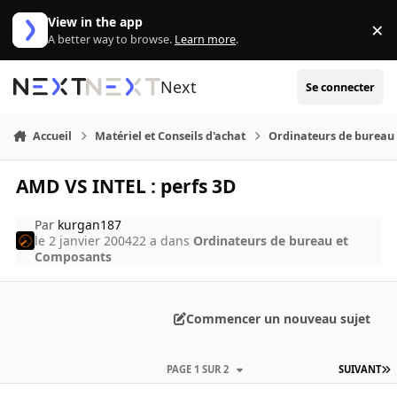
Aller au contenu
View in the app
×
Di
A better way to browse.
Learn more
.
Next
Se connecter
Accueil
Matériel et Conseils d'achat
Ordinateurs de bureau
AMD VS INTEL : perfs 3D
Par
kurgan187
le 2 janvier 2004
22 a
dans
Ordinateurs de bureau et
Composants
Commencer un nouveau sujet
PAGE 1 SUR 2
SUIVANT