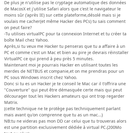
De plus je n'utilise pas le cryptage automatique des données
de MacosX et j'utilise Safari alors que c'est le navigateur le
moins sûr ('après IE) sur cette plateforme,désolé mais si je
voulais me cacher(et même Hacker des PCs) tu sais comment
on peut faire?
-Tu utilises virtualPC pour ta connexion Internet et tu créer ta
boîte Mail chez Yahoo.
Après,si tu veux me Hacker tu penseras que tu a affaire à un
PC et comme c'est un Mac et bien au pire je devrais réinstaller
VirtualPC ce qui prend à peu près 5 minutes.
Maintenant moi je pourrais Hacker en utilisant toutes les
merdes de NETBUS et companie,et on me prendras pour un
PC sous Windows inscrit chez Yahoo.
Donc si tu es un Hacker je te conseil le Mac car il t'offrira une
"Couverture" qui peut être démasquée certe mais qui peut
décourager tout les Hackers amateurs qui ont trop regarder
Matrix.
(cette technique ne te protège pas techniquement parlant
mais avant qu'on comprenne que tu as un mac...)
NB:tu ne videras pas mon DD car celui que tu trouveras alors
est une partition exclusivement dédiée à virtual PC.(200Mo