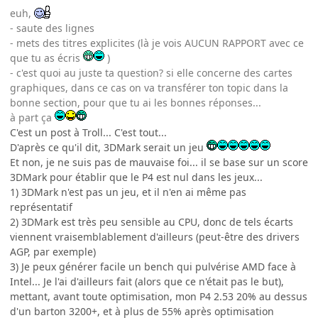
euh,
- saute des lignes
- mets des titres explicites (là je vois AUCUN RAPPORT avec ce
que tu as écris
)
- c'est quoi au juste ta question? si elle concerne des cartes
graphiques, dans ce cas on va transférer ton topic dans la
bonne section, pour que tu ai les bonnes réponses...
à part ça
C'est un post à Troll... C'est tout...
D'après ce qu'il dit, 3DMark serait un jeu
Et non, je ne suis pas de mauvaise foi... il se base sur un score
3DMark pour établir que le P4 est nul dans les jeux...
1) 3DMark n'est pas un jeu, et il n'en ai même pas
représentatif
2) 3DMark est très peu sensible au CPU, donc de tels écarts
viennent vraisemblablement d'ailleurs (peut-être des drivers
AGP, par exemple)
3) Je peux générer facile un bench qui pulvérise AMD face à
Intel... Je l'ai d'ailleurs fait (alors que ce n'était pas le but),
mettant, avant toute optimisation, mon P4 2.53 20% au dessus
d'un barton 3200+, et à plus de 55% après optimisation