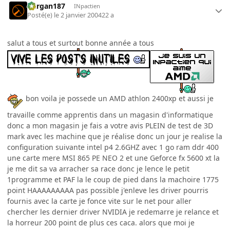
kurgan187
INpactien
Posté(e)
le 2 janvier 2004
22 a
salut a tous et surtout bonne année a tous
bon voila je possede un AMD athlon 2400xp et aussi je
travaille comme apprentis dans un magasin d'informatique
donc a mon magasin je fais a votre avis PLEIN de test de 3D
mark avec les machine que je réalise donc un jour je realise la
configuration suivante intel p4 2.6GHZ avec 1 go ram ddr 400
une carte mere MSI 865 PE NEO 2 et une Geforce fx 5600 xt la
je me dit sa va arracher sa race donc je lence le petit
1programme et PAF la le coup de pied dans la machoire 1775
point HAAAAAAAAA pas possible j'enleve les driver pourris
fournis avec la carte je fonce vite sur le net pour aller
chercher les dernier driver NVIDIA je redemarre je relance et
la horreur 200 point de plus ces caca. alors que moi je