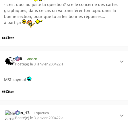
- c'est quoi au juste ta question? si elle concerne des cartes
graphiques, dans ce cas on va transférer ton topic dans la
bonne section, pour que tu ai les bonnes réponses...
à part ça
Citer
KzR
Ancien
Posté(e)
le 3 janvier 2004
22 a
MSI caymal
Citer
Neo_13
INpactien
Posté(e)
le 3 janvier 2004
22 a