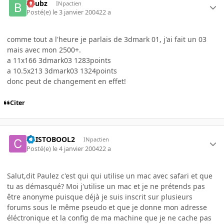
beubz
INpactien
Posté(e)
le 3 janvier 2004
22 a
comme tout a l'heure je parlais de 3dmark 01, j'ai fait un 03
mais avec mon 2500+.
a 11x166 3dmark03 1283points
a 10.5x213 3dmark03 1324points
donc peut de changement en effet!
Citer
CRISTOBOOL2
INpactien
Posté(e)
le 4 janvier 2004
22 a
Salut,dit Paulez c'est qui qui utilise un mac avec safari et que
tu as démasqué? Moi j'utilise un mac et je ne prétends pas
être anonyme puisque déjà je suis inscrit sur plusieurs
forums sous le même pseudo et que je donne mon adresse
éléctronique et la config de ma machine que je ne cache pas