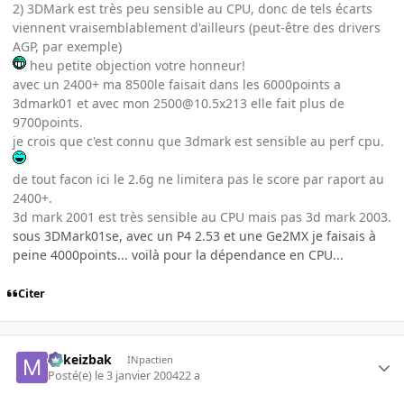
2) 3DMark est très peu sensible au CPU, donc de tels écarts
viennent vraisemblablement d'ailleurs (peut-être des drivers
AGP, par exemple)
heu petite objection votre honneur!
avec un 2400+ ma 8500le faisait dans les 6000points a
3dmark01 et avec mon 2500@10.5x213 elle fait plus de
9700points.
je crois que c'est connu que 3dmark est sensible au perf cpu.
de tout facon ici le 2.6g ne limitera pas le score par raport au
2400+.
3d mark 2001 est très sensible au CPU mais pas 3d mark 2003.
sous 3DMark01se, avec un P4 2.53 et une Ge2MX je faisais à
peine 4000points... voilà pour la dépendance en CPU...
Citer
Mikeizbak
INpactien
Posté(e)
le 3 janvier 2004
22 a