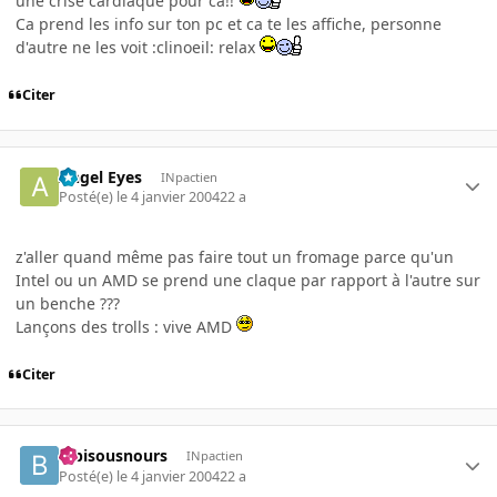
une crise cardiaque pour ca!!
Ca prend les info sur ton pc et ca te les affiche, personne
d'autre ne les voit :clinoeil: relax
Citer
Angel Eyes
INpactien
Posté(e)
le 4 janvier 2004
22 a
z'aller quand même pas faire tout un fromage parce qu'un
Intel ou un AMD se prend une claque par rapport à l'autre sur
un benche ???
Lançons des trolls : vive AMD
Citer
bibisousnours
INpactien
Posté(e)
le 4 janvier 2004
22 a