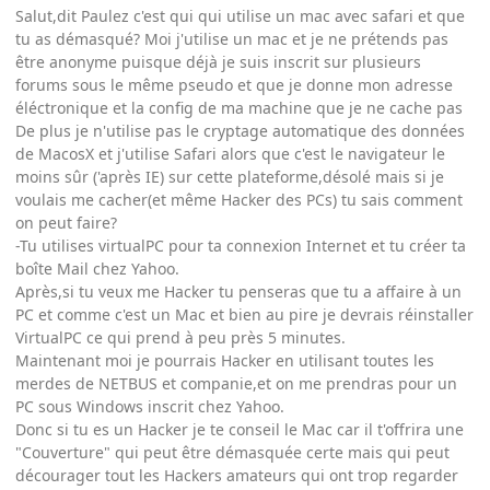
Salut,dit Paulez c'est qui qui utilise un mac avec safari et que
tu as démasqué? Moi j'utilise un mac et je ne prétends pas
être anonyme puisque déjà je suis inscrit sur plusieurs
forums sous le même pseudo et que je donne mon adresse
éléctronique et la config de ma machine que je ne cache pas
De plus je n'utilise pas le cryptage automatique des données
de MacosX et j'utilise Safari alors que c'est le navigateur le
moins sûr ('après IE) sur cette plateforme,désolé mais si je
voulais me cacher(et même Hacker des PCs) tu sais comment
on peut faire?
-Tu utilises virtualPC pour ta connexion Internet et tu créer ta
boîte Mail chez Yahoo.
Après,si tu veux me Hacker tu penseras que tu a affaire à un
PC et comme c'est un Mac et bien au pire je devrais réinstaller
VirtualPC ce qui prend à peu près 5 minutes.
Maintenant moi je pourrais Hacker en utilisant toutes les
merdes de NETBUS et companie,et on me prendras pour un
PC sous Windows inscrit chez Yahoo.
Donc si tu es un Hacker je te conseil le Mac car il t'offrira une
"Couverture" qui peut être démasquée certe mais qui peut
décourager tout les Hackers amateurs qui ont trop regarder