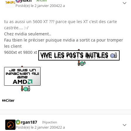
Psylokh
Ancien
Posté(e)
le 2 janvier 2004
22 a
tu as aussi un 5600 XT ??? parce que les XT c'est des carte
castrée.... :-/
Chez nvidia seulement..
Fau tbien le préciser puisque nvidia a sortit ca pour tromper
les client
9600xt et 9800 xt
Citer
kurgan187
INpactien
Posté(e)
le 2 janvier 2004
22 a