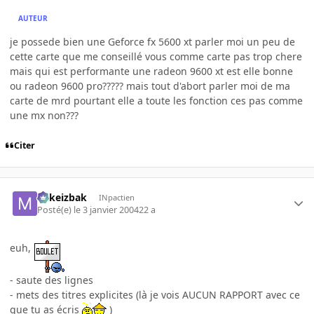
AUTEUR
je possede bien une Geforce fx 5600 xt parler moi un peu de
cette carte que me conseillé vous comme carte pas trop chere
mais qui est performante une radeon 9600 xt est elle bonne
ou radeon 9600 pro????? mais tout d'abort parler moi de ma
carte de mrd pourtant elle a toute les fonction ces pas comme
une mx non???
Citer
Mikeizbak
INpactien
Posté(e)
le 3 janvier 2004
22 a
euh,
- saute des lignes
- mets des titres explicites (là je vois AUCUN RAPPORT avec ce
que tu as écris
)