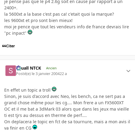
je pense pas que le p4 2.6g soit en cause par rapport a un
2400+.
la 5600xt a la base c'est pas ca! c'etait quoi la marque?
les 9600xt et pro sont bien mieux!
moi je pence que tout les vendeurs info de france devrais lire
"pc inpact"
Citer
Squall NTCK
Ancien
Posté(e)
le 3 janvier 2004
22 a
En effet un topic a troll
Sinon, je suis d'accord avec Neo, les bench, ca ne sert pas a
grand chose même pour les cg.... Mon frere a un FX5600XT
OC et il me bat a 3dMark 03 alors que dans les jeux ma vieille
ti est tjrs au dessus en therme de perf....
On deplacera le topic en fct de sa tournure, mais a mon avis il
va finir en CG