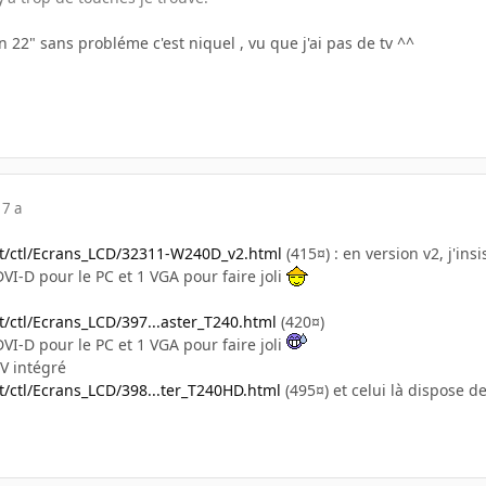
n 22" sans probléme c'est niquel , vu que j'ai pas de tv ^^
17 a
et/ctl/Ecrans_LCD/32311-W240D_v2.html
(415¤) : en version v2, j'ins
VI-D pour le PC et 1 VGA pour faire joli
t/ctl/Ecrans_LCD/397...aster_T240.html
(420¤)
VI-D pour le PC et 1 VGA pour faire joli
TV intégré
t/ctl/Ecrans_LCD/398...ter_T240HD.html
(495¤) et celui là dispose de