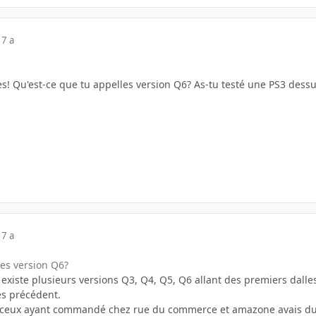
17 a
! Qu'est-ce que tu appelles version Q6? As-tu testé une PS3 dessus?
17 a
les version Q6?
 existe plusieurs versions Q3, Q4, Q5, Q6 allant des premiers dalle
des précédent.
ut ceux ayant commandé chez rue du commerce et amazone avais du 