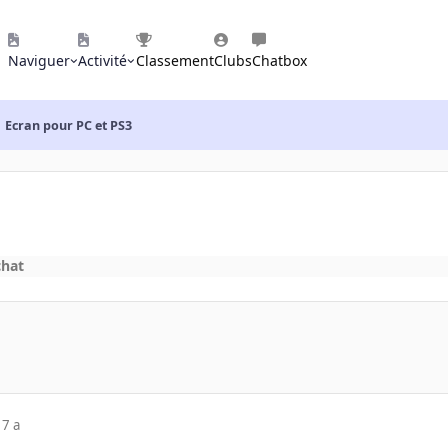
Naviguer
Activité
Classement
Clubs
Chatbox
Ecran pour PC et PS3
chat
17 a