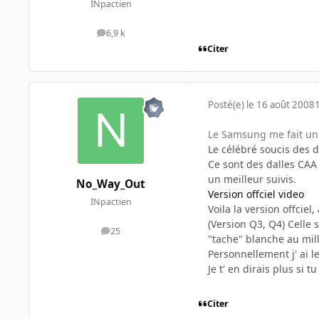
INpactien
6,9 k
messages
Citer
Posté(e)
le 16 août 2008
Le Samsung me fait un 
Le célébré soucis des d
Ce sont des dalles CA
un meilleur suivis.
No_Way_Out
Version offciel video
INpactien
Voila la version offciel
(Version Q3, Q4) Celle 
25
messages
"tache" blanche au mill
Personnellement j' ai 
Je t' en dirais plus si 
Citer