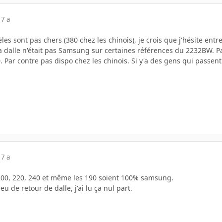
17 a
es sont pas chers (380 chez les chinois), je crois que j'hésite entr
a dalle n'était pas Samsung sur certaines références du 2232BW. Par 
 Par contre pas dispo chez les chinois. Si y'a des gens qui passent 
17 a
T200, 220, 240 et même les 190 soient 100% samsung.
 eu de retour de dalle, j'ai lu ça nul part.