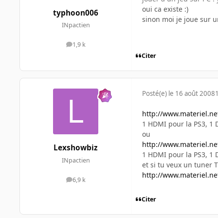
oui ca existe :)
typhoon006
sinon moi je joue sur u
INpactien
1,9 k
messages
Citer
Posté(e)
le 16 août 2008
http://www.materiel.n
1 HDMI pour la PS3, 1 D
ou
http://www.materiel.ne
Lexshowbiz
1 HDMI pour la PS3, 1 D
INpactien
et si tu veux un tuner 
http://www.materiel.ne
6,9 k
messages
Citer