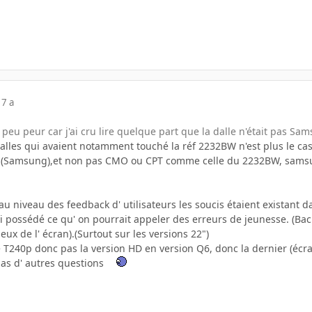
17 a
peu peur car j'ai cru lire quelque part que la dalle n'était pas S
alles qui avaient notamment touché la réf 2232BW n'est plus le cas 
A (Samsung),et non pas CMO ou CPT comme celle du 2232BW, samsung
, au niveau des feedback d' utilisateurs les soucis étaient existant d
si possédé ce qu' on pourrait appeler des erreurs de jeunesse. (Back
eux de l' écran).(Surtout sur les versions 22")
le T240p donc pas la version HD en version Q6, donc la dernier (éc
tu as d' autres questions