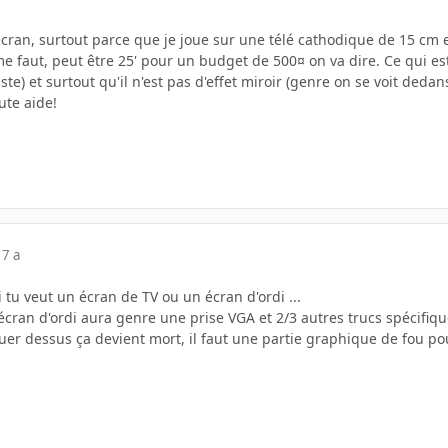
cran, surtout parce que je joue sur une télé cathodique de 15 cm et 
l me faut, peut être 25' pour un budget de 500¤ on va dire. Ce qui e
te) et surtout qu'il n'est pas d'effet miroir (genre on se voit dedans
ute aide!
17 a
i tu veut un écran de TV ou un écran d'ordi ...
cran d'ordi aura genre une prise VGA et 2/3 autres trucs spécifiqu
ouer dessus ça devient mort, il faut une partie graphique de fou p