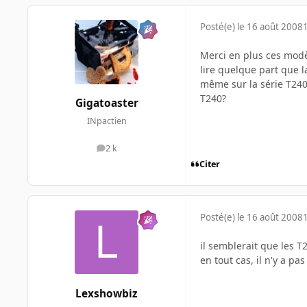
Posté(e)
le 16 août 2008
Merci en plus ces modèl
lire quelque part que l
même sur la série T240.
T240?
Gigatoaster
INpactien
2 k
messages
Citer
Posté(e)
le 16 août 2008
il semblerait que les 
en tout cas, il n'y a pas
Lexshowbiz