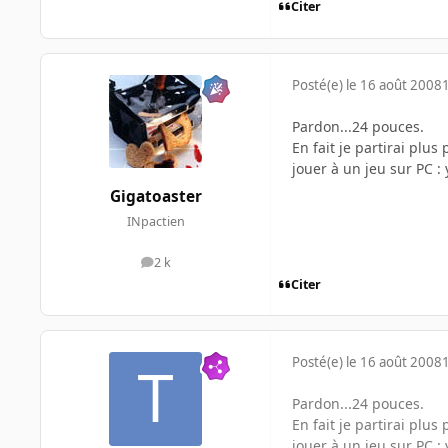
Citer
Posté(e)
le 16 août 2008
Pardon...24 pouces.
En fait je partirai plus
jouer à un jeu sur PC : 
Gigatoaster
INpactien
2 k
messages
Citer
Posté(e)
le 16 août 2008
Pardon...24 pouces.
En fait je partirai plus
jouer à un jeu sur PC : 