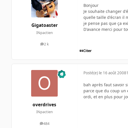
Bonjour
Je souhaite changer d'é
quelle taille d'écran i
je pense pas que ça exis
Gigatoaster
D'avance merci pour to
INpactien
2 k
messages
Citer
Posté(e)
le 16 août 2008
bah après faut savoir s
parce que du coup un é
ordi, et en plus pour j
overdrives
INpactien
484
messages