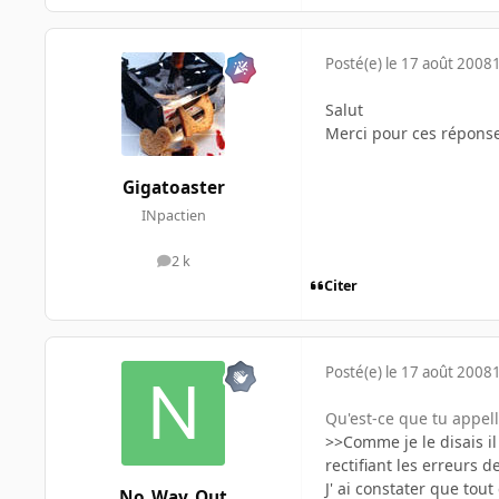
Posté(e)
le 17 août 2008
Salut
Merci pour ces réponses
Gigatoaster
INpactien
2 k
messages
Citer
Posté(e)
le 17 août 2008
Qu'est-ce que tu appel
>>Comme je le disais il
rectifiant les erreurs 
J' ai constater que to
No_Way_Out