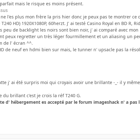
arfait mais le risque es moins présent.
ssus
e ne l'es plus mon frère la pris hier donc je peux pas te montrer ce
e T240 HD) 1920X1080P, 60herzt. J' ai testé Casino Royal en BD R, Rid
 peu de backlight les noirs sont bien noir, j' ai comparé avec mon B
 ont peux regretter un très léger fourmillement et un aliasing un p
 de l' écran ^^.
 HD de neuf en hdmi bien sur mais, le tunner n' upsacle pas la r
te j' ai été surpris moi qui croyais avoir une brillante -_- il y mêm
 du brillant c'est je crois la réf T240 G.
 site d' hébergement es accepté par le forum imageshack n' a pas l