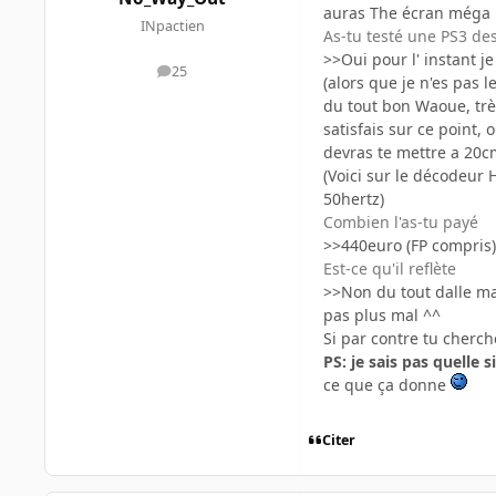
auras The écran méga p
INpactien
As-tu testé une PS3 de
>>Oui pour l' instant j
25
messages
(alors que je n'es pas l
du tout bon Waoue, très
satisfais sur ce point,
devras te mettre a 20cm
(Voici sur le décodeur
50hertz)
Combien l'as-tu payé
>>440euro (FP compris)
Est-ce qu'il reflète
>>Non du tout dalle mat
pas plus mal ^^
Si par contre tu cherche
PS: je sais pas quelle
ce que ça donne
Citer