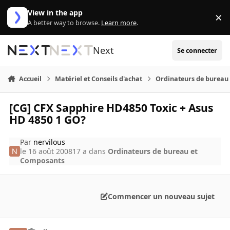
Aller au contenu
View in the app
×
Di
A better way to browse.
Learn more
.
Next
Se connecter
Accueil
Matériel et Conseils d'achat
Ordinateurs de bureau
[CG] CFX Sapphire HD4850 Toxic + Asus
HD 4850 1 GO?
Par
nervilous
le 16 août 2008
17 a
dans
Ordinateurs de bureau et
Composants
Commencer un nouveau sujet