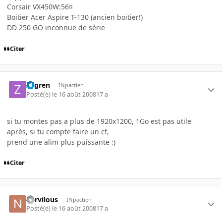
Corsair VX450W:56¤
Boitier Acer Aspire T-130 (ancien boitier!)
DD 250 GO inconnue de série
Citer
zogren
INpactien
Posté(e)
le 16 août 2008
17 a
si tu montes pas a plus de 1920x1200, 1Go est pas utile
après, si tu compte faire un cf,
prend une alim plus puissante :)
Citer
nervilous
INpactien
Posté(e)
le 16 août 2008
17 a