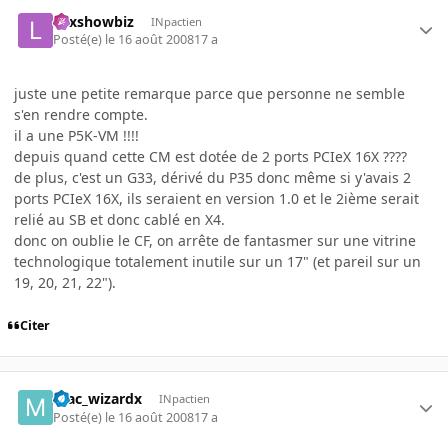
Lexshowbiz
INpactien
Posté(e)
le 16 août 2008
17 a
juste une petite remarque parce que personne ne semble
s'en rendre compte.
il a une P5K-VM !!!!
depuis quand cette CM est dotée de 2 ports PCIeX 16X ????
de plus, c'est un G33, dérivé du P35 donc même si y'avais 2
ports PCIeX 16X, ils seraient en version 1.0 et le 2ième serait
relié au SB et donc cablé en X4.
donc on oublie le CF, on arrête de fantasmer sur une vitrine
technologique totalement inutile sur un 17" (et pareil sur un
19, 20, 21, 22").
Citer
mac_wizardx
INpactien
Posté(e)
le 16 août 2008
17 a