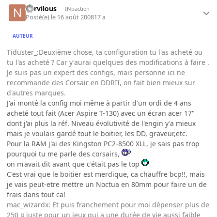
nervilous
INpactien
Posté(e)
le 16 août 2008
17 a
AUTEUR
Tiduster_:Deuxième chose, ta configuration tu l'as acheté ou
tu l'as acheté ? Car y'aurai quelques des modifications à faire .
Je suis pas un expert des configs, mais personne ici ne
recommande des Corsair en DDRII, on fait bien mieux sur
d'autres marques.
J'ai monté la config moi même à partir d'un ordi de 4 ans
acheté tout fait (Acer Aspire T-130) avec un écran acer 17"
dont j'ai plus la réf. Niveau évolutivité de l'engin y'a mieux
mais je voulais gardé tout le boitier, les DD, graveur,etc.
Pour la RAM j'ai des Kingston PC2-8500 XLL, je sais pas trop
pourquoi tu me parle des corsairs,
on m'avait dit avant que c'était pas le top
C'est vrai que le boitier est merdique, ca chauffre bcp!!, mais
je vais peut-etre mettre un Noctua en 80mm pour faire un de
frais dans tout ca!
mac_wizardx: Et puis franchement pour moi dépenser plus de
250 ¤ juste pour un jeux qui a une durée de vie aussi faible