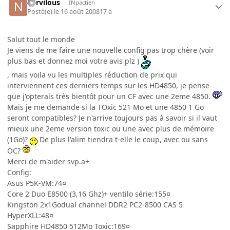
nervilous
INpactien
Posté(e)
le 16 août 2008
17 a
Salut tout le monde
Je viens de me faire une nouvelle config pas trop chère (voir
plus bas et donnez moi votre avis plz )
, mais voila vu les multiples réduction de prix qui
interviennent ces derniers temps sur les HD4850, je pense
que j'opterais très bientôt pour un CF avec une 2eme 4850.
Mais je me demande si la TOxic 521 Mo et une 4850 1 Go
seront compatibles? Je n'arrive toujours pas à savoir si il vaut
mieux une 2eme version toxic ou une avec plus de mémoire
(1Go)?
De plus l'alim tiendra t-elle le coup, avec ou sans
OC?
Merci de m'aider svp.a+
Config:
Asus P5K-VM:74¤
Core 2 Duo E8500 (3,16 Ghz)+ ventilo série:155¤
Kingston 2x1Godual channel DDR2 PC2-8500 CAS 5
HyperXLL:48¤
Sapphire HD4850 512Mo Toxic:169¤