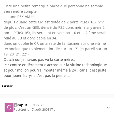
juste une petite remarque parce que personne ne semble
s'en rendre compte.
il a une P5K-VM !!!!
depuis quand cette CM est dotée de 2 ports PCIeX 16X ????
de plus, c'est un G33, dérivé du P35 donc même si y'avais 2
ports PCIeX 16X, ils seraient en version 1.0 et le 2ième serait
relié au SB et donc cablé en X4.
donc on oublie le CF, on arrête de fantasmer sur une vitrine
technologique totalement inutile sur un 17" (et pareil sur un
19, 20, 21, 22").
Outch oui je n'avais pas vu la carte mère..
Par contre entièrement d'accord sur la vitrine technologique
et pour moi on pourrai monter même à 24", car si c'est juste
pour jouer à crysis c'est pas la peine ...
Citer
comput
INpactien
Posté(e)
le 17 août 2008
17 a