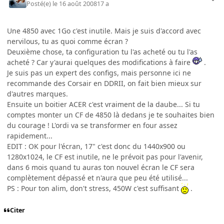
Posté(e)
le 16 août 2008
17 a
Une 4850 avec 1Go c'est inutile. Mais je suis d'accord avec
nervilous, tu as quoi comme écran ?
Deuxième chose, ta configuration tu l'as acheté ou tu l'as
acheté ? Car y'aurai quelques des modifications à faire
.
Je suis pas un expert des configs, mais personne ici ne
recommande des Corsair en DDRII, on fait bien mieux sur
d'autres marques.
Ensuite un boitier ACER c'est vraiment de la daube... Si tu
comptes monter un CF de 4850 là dedans je te souhaites bien
du courage ! L'ordi va se transformer en four assez
rapidement...
EDIT : OK pour l'écran, 17" c'est donc du 1440x900 ou
1280x1024, le CF est inutile, ne le prévoit pas pour l'avenir,
dans 6 mois quand tu auras ton nouvel écran le CF sera
complètement dépassé et n'aura que peu été utilisé...
PS : Pour ton alim, don't stress, 450W c'est suffisant
.
Citer