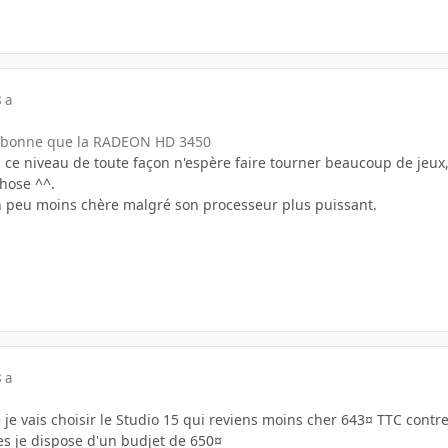
 a
s bonne que la RADEON HD 3450
à ce niveau de toute façon n'espère faire tourner beaucoup de jeu
hose ^^.
un peu moins chère malgré son processeur plus puissant.
 a
 je vais choisir le Studio 15 qui reviens moins cher 643¤ TTC contre
es je dispose d'un budjet de 650¤