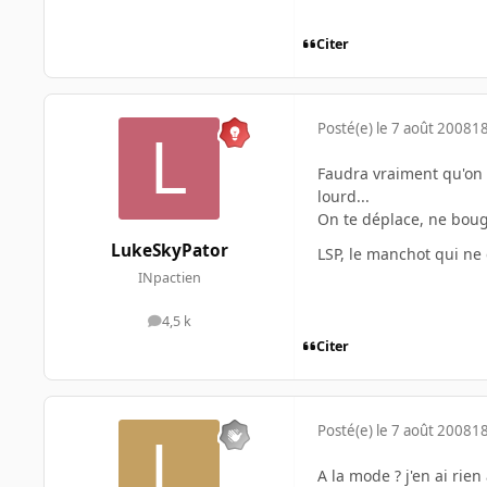
Citer
Posté(e)
le 7 août 2008
18
Faudra vraiment qu'on m
lourd...
On te déplace, ne bou
LukeSkyPator
LSP, le manchot qui ne
INpactien
4,5 k
messages
Citer
Posté(e)
le 7 août 2008
18
A la mode ? j'en ai rien