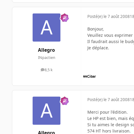
Posté(e)
le 7 août 2008
18
Bonjour,
Veuillez vous exprimer
Il faudrait aussi le bu
Je déplace.
Allegro
INpactien
8,5 k
messages
Citer
Posté(e)
le 7 août 2008
18
Merci pour l'édition.
Le HP est bien, mais é
Si tu aimes le design s
574 HT hors livraison.
Allegro