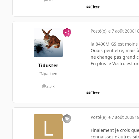
messages
Citer
Posté(e)
le 7 août 2008
18
la 8400M GS est moin
Ouais peut être, mais 
ne change pas grand c
En plus le Vostro est 
Tiduster
INpactien
2,3 k
messages
Citer
Posté(e)
le 7 août 2008
18
Finalement je crois que
connaissez d'autres sit