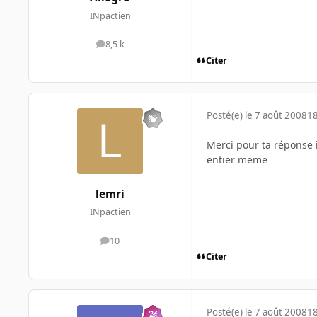
INpactien
8,5 k
messages
Citer
Posté(e)
le 7 août 2008
18
Merci pour ta réponse 
entier meme
lemri
INpactien
10
messages
Citer
Posté(e)
le 7 août 2008
18