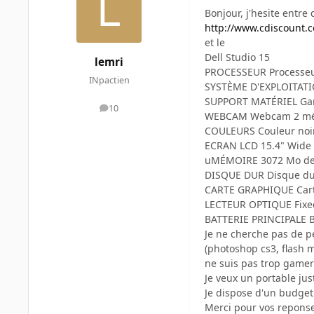
Bonjour, j'hesite entre
http://www.cdiscount.c
et le
Dell Studio 15
lemri
PROCESSEUR Processeur
INpactien
SYSTÈME D'EXPLOITATIO
SUPPORT MATÉRIEL Gar
10
messages
WEBCAM Webcam 2 méga
COULEURS Couleur noir 
ECRAN LCD 15.4" Wide 
uMÉMOIRE 3072 Mo de
DISQUE DUR Disque dur
CARTE GRAPHIQUE Cart
LECTEUR OPTIQUE Fixed
BATTERIE PRINCIPALE Bat
Je ne cherche pas de p
(photoshop cs3, flash m
ne suis pas trop gamer
Je veux un portable jus
Je dispose d'un budget
Merci pour vos repons