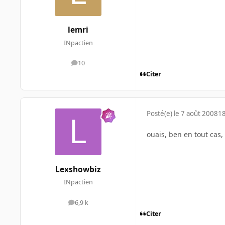
lemri
INpactien
10
messages
Citer
Posté(e)
le 7 août 2008
18
ouais, ben en tout cas,
Lexshowbiz
INpactien
6,9 k
messages
Citer