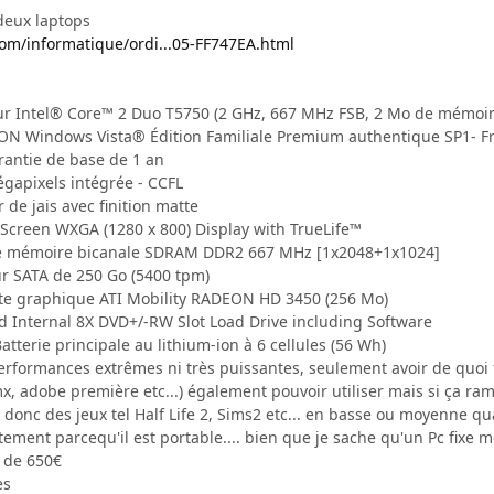
 deux laptops
om/informatique/ordi...05-FF747EA.html
 Intel® Core™ 2 Duo T5750 (2 GHz, 667 MHz FSB, 2 Mo de mémoir
N Windows Vista® Édition Familiale Premium authentique SP1- F
antie de base de 1 an
pixels intégrée - CCFL
de jais avec finition matte
Screen WXGA (1280 x 800) Display with TrueLife™
 mémoire bicanale SDRAM DDR2 667 MHz [1x2048+1x1024]
 SATA de 250 Go (5400 tpm)
e graphique ATI Mobility RADEON HD 3450 (256 Mo)
 Internal 8X DVD+/-RW Slot Load Drive including Software
terie principale au lithium-ion à 6 cellules (56 Wh)
erformances extrêmes ni très puissantes, seulement avoir de quoi f
x, adobe première etc...) également pouvoir utiliser mais si ça ram 
 donc des jeux tel Half Life 2, Sims2 etc... en basse ou moyenne 
tement parcequ'il est portable.... bien que je sache qu'un Pc fixe 
 de 650€
es