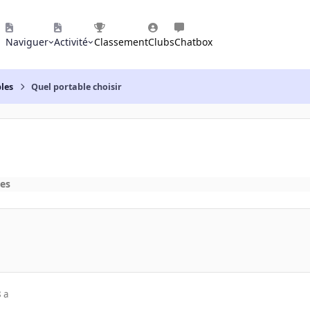
Naviguer
Activité
Classement
Clubs
Chatbox
les
Quel portable choisir
les
 a