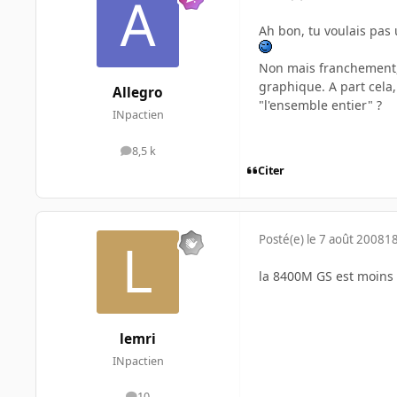
Ah bon, tu voulais pas 
Non mais franchement, 
graphique. A part cela
Allegro
"l'ensemble entier" ?
INpactien
8,5 k
messages
Citer
Posté(e)
le 7 août 2008
18
la 8400M GS est moin
lemri
INpactien
10