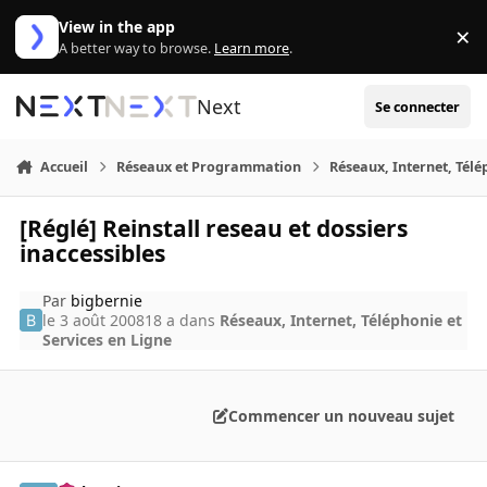
Aller au contenu
View in the app
×
Di
A better way to browse.
Learn more
.
Next
Se connecter
Accueil
Réseaux et Programmation
Réseaux, Internet, Télé
[Réglé] Reinstall reseau et dossiers
inaccessibles
Par
bigbernie
le 3 août 2008
18 a
dans
Réseaux, Internet, Téléphonie et
Services en Ligne
Commencer un nouveau sujet