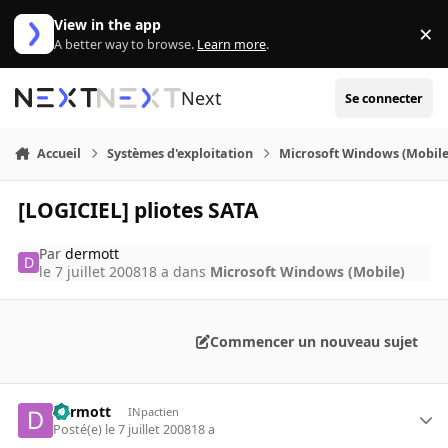
Aller au contenu
View in the app
×
Di
A better way to browse.
Learn more
.
Next
Se connecter
Accueil
Systèmes d'exploitation
Microsoft Windows (Mobile
[LOGICIEL] pliotes SATA
Par
dermott
le 7 juillet 2008
18 a
dans
Microsoft Windows (Mobile)
Commencer un nouveau sujet
dermott
INpactien
Posté(e)
le 7 juillet 2008
18 a