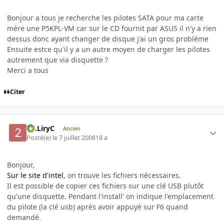
Bonjour a tous je recherche les pilotes SATA pour ma carte
mére une P5KPL-VM car sur le CD fournit par ASUS il n'y a rien
dessus donc ayant changer de disque j'ai un gros probléme
Ensuite estce qu'il y a un autre moyen de charger les pilotes
autrement que via disquette ?
Merci a tous
Citer
2C.LiryC
Ancien
Posté(e)
le 7 juillet 2008
18 a
Bonjour,
Sur le site d'intel
, on trouve les fichiers nécessaires.
Il est possible de copier ces fichiers sur une clé USB plutôt
qu'une disquette. Pendant l'install' on indique l'emplacement
du pilote (la clé usb) après avoir appuyé sur F6 quand
demandé.