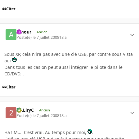
Citer
Amour
Ancien
Posté(e)
le 7 juillet 2008
18 a
Sous XP, cela n'ira pas avec une clé USB, par contre sous Vista
oui
Dans tous les cas on peut aussi intégrer le pilote dans le
CD/DVD...
Citer
2C.LiryC
Ancien
Posté(e)
le 7 juillet 2008
18 a
Ha ! M.... C'est vrai. Au temps pour moi,
.
J'utilise une clé USB qui se fait passer pour une disquette