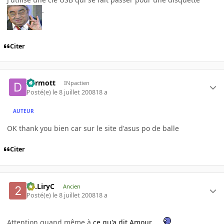
.
Citer
dermott
INpactien
Posté(e)
le 8 juillet 2008
18 a
AUTEUR
OK thank you bien car sur le site d'asus po de balle
Citer
2C.LiryC
Ancien
Posté(e)
le 8 juillet 2008
18 a
Attention quand même à
ce qu'a dit Amour