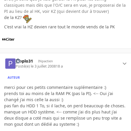
classiques mais dès que l'O/C sera en vue, je proposerai de la
PI au lieu de al HK, voir KZ (qui devient dur à trouver)
de la KZ?
C'est vrai la HZ devien rare tout le monde vends de la PK
Citer
ploplo31
INpactien
Posté(e)
le 3 juillet 2008
18 a
AUTEUR
merci pour ces petits commentaire suplémentaire :)
prends toi au moins de la RAM PK (pas la PI). <-- Oui j'ai
changé j'ai mis celle la aussi :)
pas fan du HDD 1 To, si il lache, on perd beaucoup de choses.
manque un HDD système. <-- comme j'ai dis plus haut j'ai
deux disque a coté mais qui se remplisse un peu trop vite a
mon gout dont un dédié au systeme :)