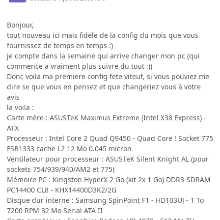
Bonjour,
tout nouveau ici mais fidele de la config du mois que vous
fournissez de temps en temps :)
je compte dans la semaine qui arrive changer mon pc (qui
commence a vraiment plus suivre du tout :))
Donc voila ma premiere config fete viteuf, si vous pouviez me
dire se que vous en pensez et que changeriez vous à votre
avis
la voila :
Carte mère : ASUSTeK Maximus Extreme (Intel X38 Express) -
ATX
Processeur : Intel Core 2 Quad Q9450 - Quad Core ! Socket 775
FSB1333 cache L2 12 Mo 0.045 micron
Ventilateur pour processeur : ASUSTeK Silent Knight AL (pour
sockets 754/939/940/AM2 et 775)
Mémoire PC : Kingston HyperX 2 Go (kit 2x 1 Go) DDR3-SDRAM
PC14400 CL8 - KHX14400D3K2/2G
Disque dur interne : Samsung SpinPoint F1 - HD103UJ - 1 To
7200 RPM 32 Mo Serial ATA II