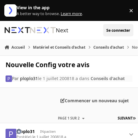
Aller au contenu
View in the app
×
Di
A better way to browse.
Learn more
.
Next
Se connecter
Accueil
Matériel et Conseils d'achat
Conseils d'achat
Nou
Nouvelle Config votre avis
Par
ploplo31
le 1 juillet 2008
18 a
dans
Conseils d'achat
Commencer un nouveau sujet
PAGE 1 SUR 2
SUIVANT
ploplo31
INpactien
Posté(e)
le 1 juillet 2008
18 a