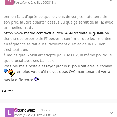
Posté(e)
le 2 juillet 2008
18 a
ben en fait, d'après ce que je viens de voir, compte tenu de
son prix, faudrait sauter dessus vu que ça serait de la HZ avec
un meilleur rad :
http://www.matbe.com/actualites/34841/radiateur-g-skill-pi/
donc si des proprio de PI peuvent confirmer que leur montée
en féquence se fait aussi facilement qu'avec de la HZ, ben
c'est tout bon.
à moins que G.Skill ait adopté pour ses HZ, la même politique
que crucial avec ses ballistix.
Possible mais reste a essayer ploplo31 pourrait etre le cobaye
en plus vue qu'il ne veux pas O/C maintenant il verra
pas la difference
Citer
Lexshowbiz
INpactien
Posté(e)
le 2 juillet 2008
18 a