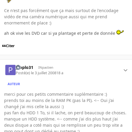
Ce n'est pas forcément que ça mais surtout de l'encodage
vidéo de ma caméra numérique aussi qui me prend
enormement de place :)
ah ok vive les DVD car si ya plantage et perte de donnée
Citer
ploplo31
INpactien
Posté(e)
le 3 juillet 2008
18 a
AUTEUR
merci pour ces petits commentaire suplémentaire :)
prends toi au moins de la RAM PK (pas la PI). <-- Oui j'ai
changé j'ai mis celle la aussi :)
pas fan du HDD 1 To, si il lache, on perd beaucoup de choses.
manque un HDD système. <-- comme j'ai dis plus haut j'ai
deux disque a coté mais qui se remplisse un peu trop vite a
mon gout dont un dédié au systeme :)