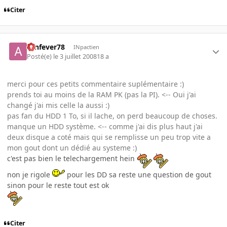
Citer
aznfever78
INpactien
Posté(e)
le 3 juillet 2008
18 a
merci pour ces petits commentaire suplémentaire :)
prends toi au moins de la RAM PK (pas la PI). <-- Oui j'ai
changé j'ai mis celle la aussi :)
pas fan du HDD 1 To, si il lache, on perd beaucoup de choses.
manque un HDD système. <-- comme j'ai dis plus haut j'ai
deux disque a coté mais qui se remplisse un peu trop vite a
mon gout dont un dédié au systeme :)
c'est pas bien le telechargement hein
non je rigole
pour les DD sa reste une question de gout
sinon pour le reste tout est ok
Citer