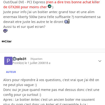
Out/Dual DVI - PCI Express
(rien a dire tres bonne achat killer
de GTX260 pour moins cher
)
Juste pour info j'ai un boitier antec grand tour et une alim
enermax liberty 500w (sera t'elle suffisante ?) normalement sa
devrait etre juste les autre te le diront
Aussi tu et sur quel ecran?
Citer
ploplo31
INpactien
Posté(e)
le 1 juillet 2008
18 a
AUTEUR
Alors pour répondre à vos questions, c'est vrai que j'ai été on
ne peut plus vague :)
Donc oui je joue quand meme pas mal dessus donc c'est une
config pour ça surtout :)
Apres : Le boitier Antec c'est un ancien boiter me souvient
plus du nom c'est donc un Antec et il ressemble à ça :