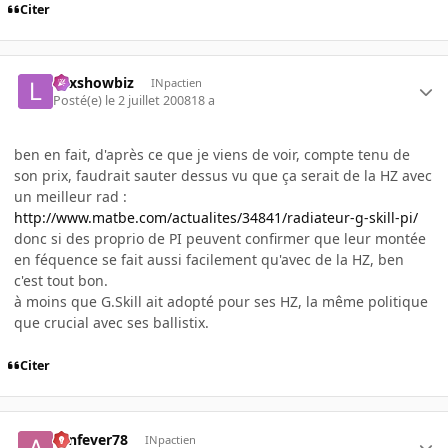
Citer
Lexshowbiz
INpactien
Posté(e)
le 2 juillet 2008
18 a
ben en fait, d'après ce que je viens de voir, compte tenu de
son prix, faudrait sauter dessus vu que ça serait de la HZ avec
un meilleur rad :
http://www.matbe.com/actualites/34841/radiateur-g-skill-pi/
donc si des proprio de PI peuvent confirmer que leur montée
en féquence se fait aussi facilement qu'avec de la HZ, ben
c'est tout bon.
à moins que G.Skill ait adopté pour ses HZ, la même politique
que crucial avec ses ballistix.
Citer
aznfever78
INpactien