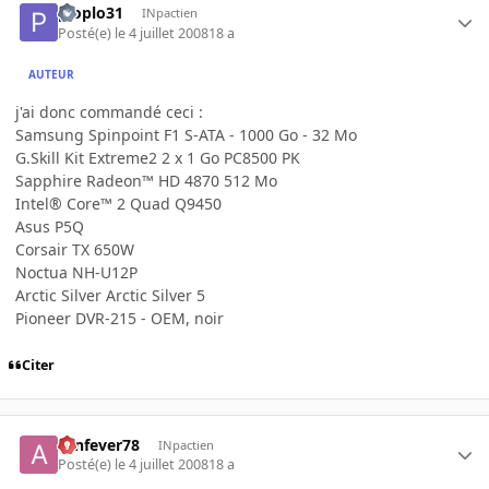
ploplo31
INpactien
Posté(e)
le 4 juillet 2008
18 a
AUTEUR
j'ai donc commandé ceci :
Samsung Spinpoint F1 S-ATA - 1000 Go - 32 Mo
G.Skill Kit Extreme2 2 x 1 Go PC8500 PK
Sapphire Radeon™ HD 4870 512 Mo
Intel® Core™ 2 Quad Q9450
Asus P5Q
Corsair TX 650W
Noctua NH-U12P
Arctic Silver Arctic Silver 5
Pioneer DVR-215 - OEM, noir
Citer
aznfever78
INpactien
Posté(e)
le 4 juillet 2008
18 a