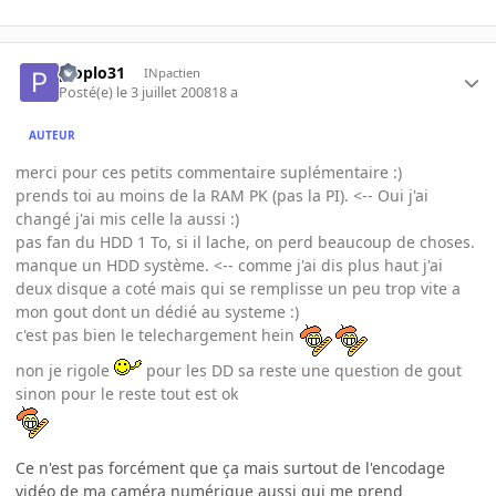
ploplo31
INpactien
Posté(e)
le 3 juillet 2008
18 a
AUTEUR
merci pour ces petits commentaire suplémentaire :)
prends toi au moins de la RAM PK (pas la PI). <-- Oui j'ai
changé j'ai mis celle la aussi :)
pas fan du HDD 1 To, si il lache, on perd beaucoup de choses.
manque un HDD système. <-- comme j'ai dis plus haut j'ai
deux disque a coté mais qui se remplisse un peu trop vite a
mon gout dont un dédié au systeme :)
c'est pas bien le telechargement hein
non je rigole
pour les DD sa reste une question de gout
sinon pour le reste tout est ok
Ce n'est pas forcément que ça mais surtout de l'encodage
vidéo de ma caméra numérique aussi qui me prend