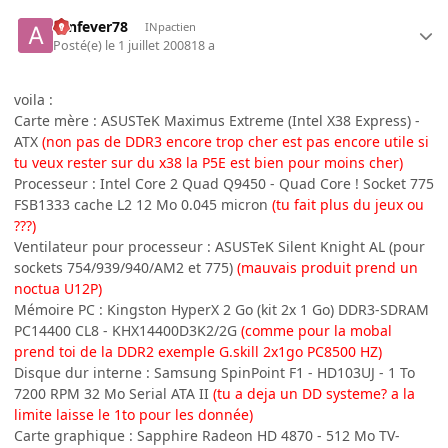
aznfever78
INpactien
Posté(e)
le 1 juillet 2008
18 a
voila :
Carte mère : ASUSTeK Maximus Extreme (Intel X38 Express) -
ATX
(non pas de DDR3 encore trop cher est pas encore utile si
tu veux rester sur du x38 la P5E est bien pour moins cher)
Processeur : Intel Core 2 Quad Q9450 - Quad Core ! Socket 775
FSB1333 cache L2 12 Mo 0.045 micron
(tu fait plus du jeux ou
???)
Ventilateur pour processeur : ASUSTeK Silent Knight AL (pour
sockets 754/939/940/AM2 et 775)
(mauvais produit prend un
noctua U12P)
Mémoire PC : Kingston HyperX 2 Go (kit 2x 1 Go) DDR3-SDRAM
PC14400 CL8 - KHX14400D3K2/2G
(comme pour la mobal
prend toi de la DDR2 exemple G.skill 2x1go PC8500 HZ)
Disque dur interne : Samsung SpinPoint F1 - HD103UJ - 1 To
7200 RPM 32 Mo Serial ATA II
(tu a deja un DD systeme? a la
limite laisse le 1to pour les donnée)
Carte graphique : Sapphire Radeon HD 4870 - 512 Mo TV-