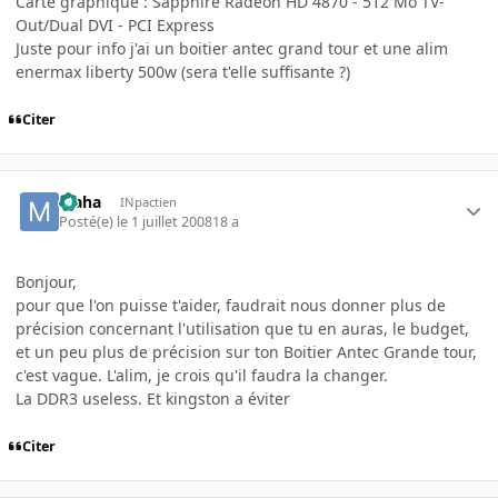
Carte graphique : Sapphire Radeon HD 4870 - 512 Mo TV-
Out/Dual DVI - PCI Express
Juste pour info j'ai un boitier antec grand tour et une alim
enermax liberty 500w (sera t'elle suffisante ?)
Citer
Maha
INpactien
Posté(e)
le 1 juillet 2008
18 a
Bonjour,
pour que l'on puisse t'aider, faudrait nous donner plus de
précision concernant l'utilisation que tu en auras, le budget,
et un peu plus de précision sur ton Boitier Antec Grande tour,
c'est vague. L'alim, je crois qu'il faudra la changer.
La DDR3 useless. Et kingston a éviter
Citer