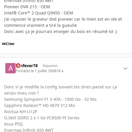
Enermax Infiniti 650 AWT
Pioneer DVR-215 - OEM
Intel® Core™ 2 Quad Q9450 - OEM
J'ai rajouter le graveur dvd pioneer car le mien est en ide et
commence vraiment a tiré la gueulle
Donc avec ça je pourrais envoyer du bois en résumé lol :)
Citer
aznfever78
INpactien
Posté(e)
le 1 juillet 2008
18 a
Donc si je modifie la config suivant tes dires passé sur ça
serais mieu non ?
Samsung Spinpoint F1 S-ATA - 1000 Go - 32 Mo
Sapphire Radeon™ HD 4870 512 Mo
Noctua NH-U12P
G.Skill DDRII 2 x 1 Go PC8500 PI Series
Asus P5Q
Enermax Infiniti 650 AWT