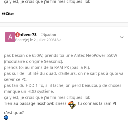
ça y est, je crois que j'ai fini mes crtiques :lol:
Citer
aznfever78
INpactien
Posté(e)
le 2 juillet 2008
18 a
pas besoin de 650W, prends toi une Antec NeoPower 550W
(modulaire d'origine Seasonic).
prends toi au moins de la RAM PK (pas la PI).
pas sur de l'utilité du quad. d'ailleurs, on ne sait pas à quoi va
servir ce PC.
pas fan du HDD 1 To, si il lache, on perd beaucoup de choses.
manque un HDD système.
ça y est, je crois que j'ai fini mes crtiques :lol:
Tien au passage lexshowbizness
tu connais la ram PI
c'est quoi?