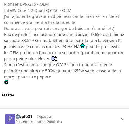
Pioneer DVR-215 - OEM
Intel® Core™ 2 Quad Q9450 - OEM
J'ai rajouter le graveur dvd pioneer car le mien est en ide et
commence vraiment a tiré la gueulle
Donc avec ça je pourrais envoyer du bois en résumé lol :)
Eux de preference prendre une alim corsair TX650 c'est mieux
sa coute 83.55¤ sur mat.net ensuite pour la ram la version PI
je sais pas je connais que les PK HK HZ
pour le proc evite
lesOEM prend un box pour la securiter quand meme pour un
prix a peine plus élever
Sinon c'est bien tu compte O/C ? sinon tu pourrai meme
prendre une alim de 500w quoique 650w sa te laissera de la
marge pour etre pepere
Citer
ploplo31
INpactien
Posté(e)
le 1 juillet 2008
18 a