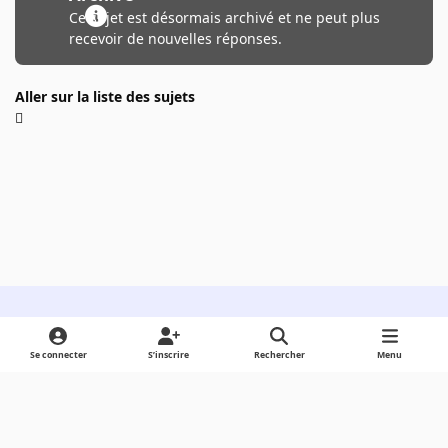
Ce sujet est désormais archivé et ne peut plus
recevoir de nouvelles réponses.
Aller sur la liste des sujets
Light Mode
Dark Mode
System Preference
Se connecter
S’inscrire
Rechercher
Menu
Langue
Cookies
Powered by
Invision Community