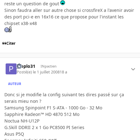
reste un question de gout
Sinon faudra aller sur autre chose si crossfireX a l'avenir avoir
des port pci-e en 16x16 ce que propose pour l'instant les
chipset x38-x48
Citer
ploplo31
INpactien
Posté(e)
le 1 juillet 2008
18 a
AUTEUR
Donc si je modifie la config suivant tes dires passé sur ça
serais mieu non ?
Samsung Spinpoint F1 S-ATA - 1000 Go - 32 Mo
Sapphire Radeon™ HD 4870 512 Mo
Noctua NH-U12P
G.Skill DDRII 2 x 1 Go PC8500 PI Series
Asus P5Q