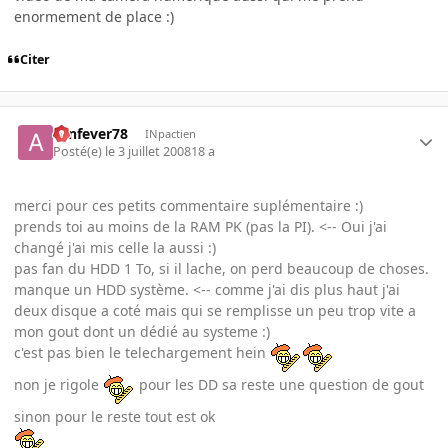
enormement de place :)
Citer
aznfever78
INpactien
Posté(e)
le 3 juillet 2008
18 a
merci pour ces petits commentaire suplémentaire :)
prends toi au moins de la RAM PK (pas la PI). <-- Oui j'ai
changé j'ai mis celle la aussi :)
pas fan du HDD 1 To, si il lache, on perd beaucoup de choses.
manque un HDD système. <-- comme j'ai dis plus haut j'ai
deux disque a coté mais qui se remplisse un peu trop vite a
mon gout dont un dédié au systeme :)
c'est pas bien le telechargement hein
non je rigole
pour les DD sa reste une question de gout
sinon pour le reste tout est ok