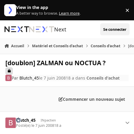
Aller au contenu
View in the app
×
Di
A better way to browse.
Learn more
.
Next
Se connecter
Accueil
Matériel et Conseils d'achat
Conseils d'achat
[d
[doublon] ZALMAN ou NOCTUA ?
Par
Blutch_45
le 7 juin 2008
18 a
dans
Conseils d'achat
Commencer un nouveau sujet
Blutch_45
INpactien
Posté(e)
le 7 juin 2008
18 a