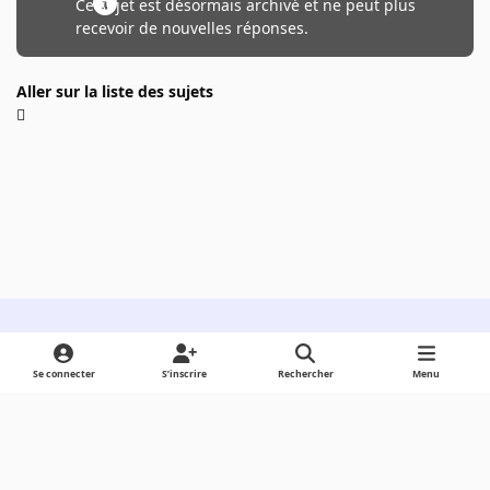
Ce sujet est désormais archivé et ne peut plus
recevoir de nouvelles réponses.
Aller sur la liste des sujets
Light Mode
Dark Mode
System Preference
Se connecter
S’inscrire
Rechercher
Menu
Langue
Cookies
Powered by
Invision Community