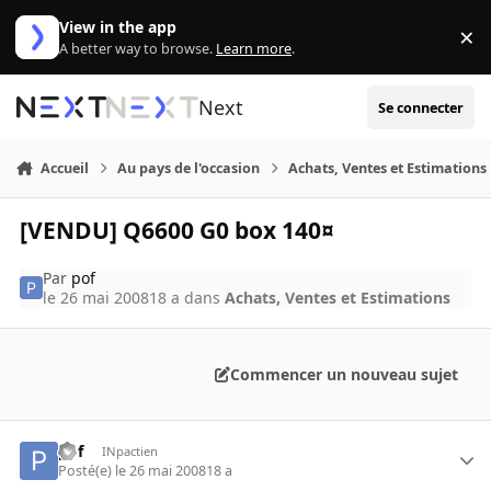
Aller au contenu
View in the app
×
Di
A better way to browse.
Learn more
.
Next
Se connecter
Accueil
Au pays de l'occasion
Achats, Ventes et Estimations
[VENDU] Q6600 G0 box 140¤
Par
pof
le 26 mai 2008
18 a
dans
Achats, Ventes et Estimations
Commencer un nouveau sujet
pof
INpactien
Posté(e)
le 26 mai 2008
18 a