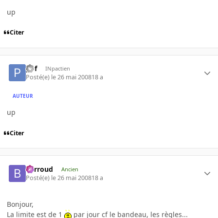
up
Citer
pof
INpactien
Posté(e)
le 26 mai 2008
18 a
AUTEUR
up
Citer
Barroud
Ancien
Posté(e)
le 26 mai 2008
18 a
Bonjour,
La limite est de 1
par jour cf le bandeau, les règles...