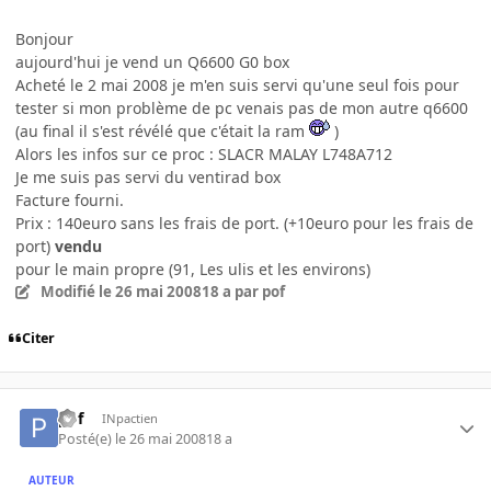
Bonjour
aujourd'hui je vend un Q6600 G0 box
Acheté le 2 mai 2008 je m'en suis servi qu'une seul fois pour
tester si mon problème de pc venais pas de mon autre q6600
(au final il s'est révélé que c'était la ram
)
Alors les infos sur ce proc : SLACR MALAY L748A712
Je me suis pas servi du ventirad box
Facture fourni.
Prix : 140euro sans les frais de port. (+10euro pour les frais de
port)
vendu
pour le main propre (91, Les ulis et les environs)
Modifié
le 26 mai 2008
18 a
par pof
Citer
pof
INpactien
Posté(e)
le 26 mai 2008
18 a
AUTEUR